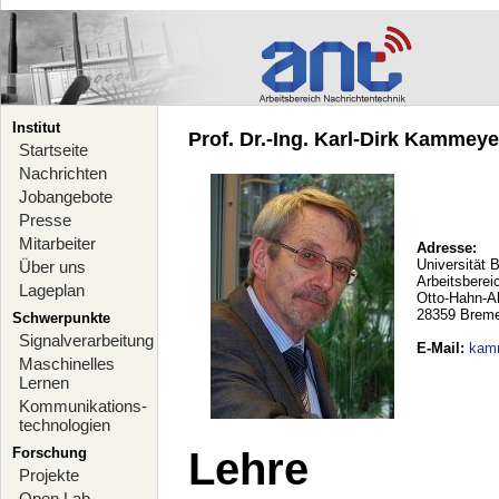
Institut
Prof. Dr.-Ing. Karl-Dirk Kammeyer
Startseite
Nachrichten
Jobangebote
Presse
Mitarbeiter
Adresse:
Universität 
Über uns
Arbeitsberei
Lageplan
Otto-Hahn-A
28359 Brem
Schwerpunkte
Signalverarbeitung
E-Mail
:
kam
Maschinelles
Lernen
Kommunikations-
technologien
Forschung
Lehre
Projekte
Open Lab