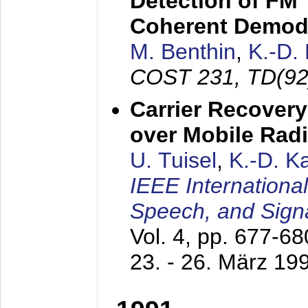
Detection of FM 
Coherent Demod
M. Benthin
,
K.-D.
COST 231, TD(92
Carrier Recovery
over Mobile Rad
U. Tuisel
,
K.-D. 
IEEE Internationa
Speech, and Sign
Vol. 4, pp. 677-6
23. - 26. März 19