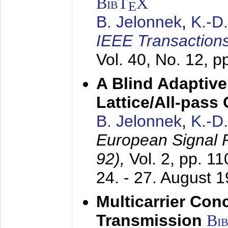
BibT
X
E
B. Jelonnek
,
K.-D
IEEE Transactions
Vol. 40, No. 12, 
A Blind Adaptive
Lattice/All-pass
B. Jelonnek
,
K.-D
European Signal
92),
Vol. 2, pp. 1
24. - 27. August 
Multicarrier Conc
Transmission
Bi