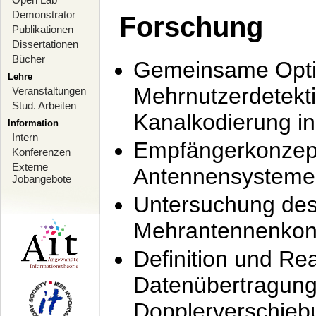
Demonstrator
Forschung
Publikationen
Dissertationen
Bücher
Gemeinsame Opti
Lehre
Mehrnutzerdetekti
Veranstaltungen
Stud. Arbeiten
Kanalkodierung 
Information
Intern
Empfängerkonzept
Konferenzen
Externe
Antennensysteme
Jobangebote
Untersuchung de
Mehrantennenkonz
Definition und Re
Datenübertragung
Dopplerverschie