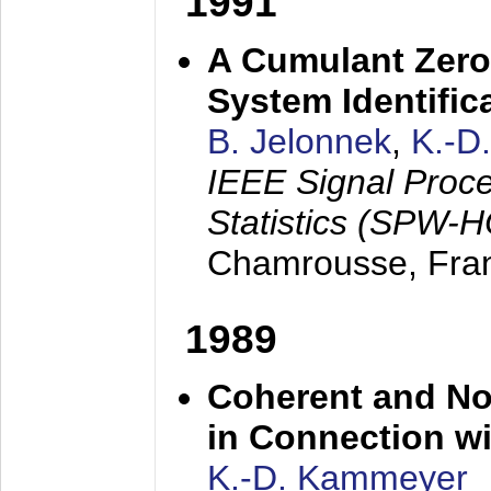
1991
A Cumulant Zero
System Identific
B. Jelonnek
,
K.-D
IEEE Signal Proc
Statistics (SPW-
Chamrousse, Fra
1989
Coherent and N
in Connection wi
K.-D. Kammeyer