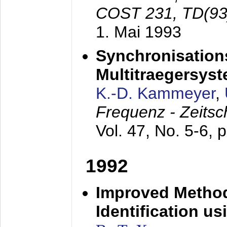
COST 231, TD(93
1. Mai 1993
Synchronisations
Multitraegersys
K.-D. Kammeyer
,
Frequenz - Zeitsc
Vol. 47, No. 5-6, 
1992
Improved Method
Identification us