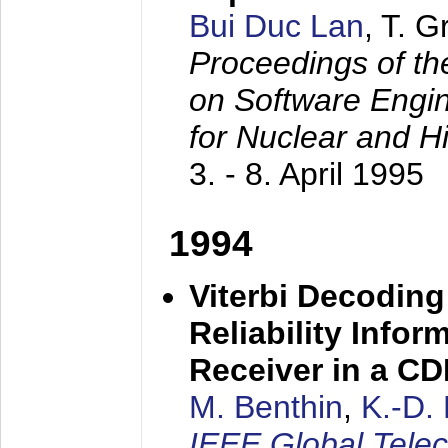
Bui Duc Lan
, T. 
Proceedings of th
on Software Engine
for Nuclear and H
3. - 8. April 1995
1994
Viterbi Decoding
Reliability Info
Receiver in a C
M. Benthin
,
K.-D.
IEEE Global Tele