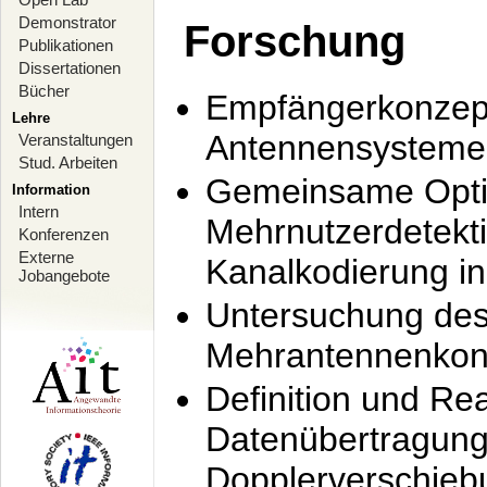
Demonstrator
Forschung
Publikationen
Dissertationen
Bücher
Empfängerkonzept
Lehre
Antennensysteme
Veranstaltungen
Stud. Arbeiten
Gemeinsame Opti
Information
Intern
Mehrnutzerdetekti
Konferenzen
Externe
Kanalkodierung 
Jobangebote
Untersuchung de
Mehrantennenkonz
Definition und Re
Datenübertragung
Dopplerverschie