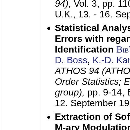
94),
Vol. 3, pp. 1
U.K.,
13. - 16. S
Statistical Anal
Errors with rega
Identification
Bi
D. Boss
,
K.-D. K
ATHOS 94 (ATHOS
Order Statistics;
group),
pp. 9-14,
12. September 1
Extraction of Sof
M-ary Modulatio