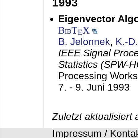
1993
Eigenvector Algo
BibT
X
E
B. Jelonnek
,
K.-D
IEEE Signal Proc
Statistics (SPW-
Processing Worksh
7. - 9. Juni 1993
Zuletzt aktualisier
Impressum / Konta