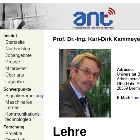
Institut
Prof. Dr.-Ing. Karl-Dirk Kammeyer
Startseite
Nachrichten
Jobangebote
Presse
Mitarbeiter
Adresse:
Universität 
Über uns
Arbeitsberei
Lageplan
Otto-Hahn-A
28359 Brem
Schwerpunkte
Signalverarbeitung
E-Mail
:
kam
Maschinelles
Lernen
Kommunikations-
technologien
Forschung
Lehre
Projekte
Open Lab