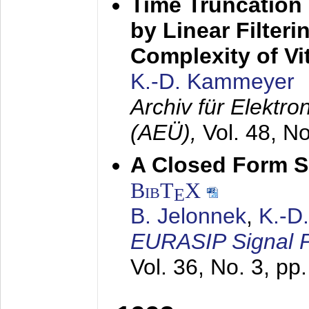
Time Truncation
by Linear Filter
Complexity of Vi
K.-D. Kammeyer
Archiv für Elektr
(AEÜ),
Vol. 48, N
A Closed Form So
BibT
X
E
B. Jelonnek
,
K.-D
EURASIP Signal P
Vol. 36, No. 3, pp