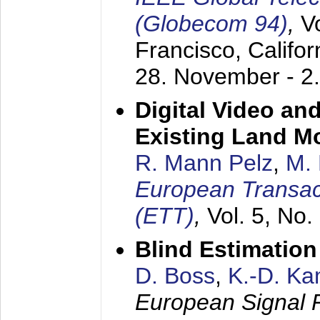
(Globecom 94)
,
V
Francisco, Califor
28. November - 2
Digital Video an
Existing Land M
R. Mann Pelz
,
M. 
European Transac
(ETT)
,
Vol. 5, No.
Blind Estimatio
D. Boss
,
K.-D. K
European Signal