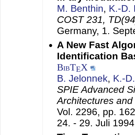
M. Benthin
,
K.-D.
COST 231, TD(94
Germany,
1. Sep
A New Fast Algo
Identification B
BibT
X
E
B. Jelonnek
,
K.-D
SPIE Advanced Sig
Architectures and
Vol. 2296, pp. 16
24. - 29. Juli 1994