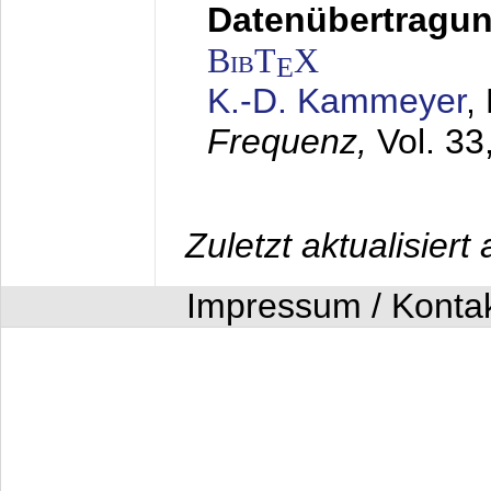
Datenübertragung
BibT
X
E
K.-D. Kammeyer
,
Frequenz,
Vol. 33
Zuletzt aktualisier
Impressum / Konta