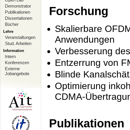
Demonstrator
Forschung
Publikationen
Dissertationen
Bücher
Skalierbare OFDM-
Lehre
Anwendungen
Veranstaltungen
Stud. Arbeiten
Verbesserung de
Information
Intern
Entzerrung von F
Konferenzen
Externe
Blinde Kanalschä
Jobangebote
Optimierung inko
CDMA-Übertragung
Publikationen