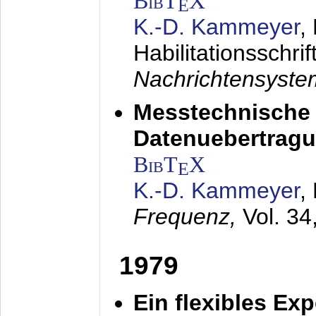
BibT
X
E
K.-D. Kammeyer
,
Habilitationsschrif
Nachrichtensyst
Messtechnische
Datenuebertragu
BibT
X
E
K.-D. Kammeyer
,
Frequenz,
Vol. 34
1979
Ein flexibles Ex