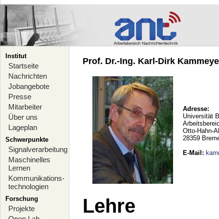
Institut
Prof. Dr.-Ing. Karl-Dirk Kammeyer
Startseite
Nachrichten
Jobangebote
Presse
Mitarbeiter
Adresse:
Universität 
Über uns
Arbeitsberei
Lageplan
Otto-Hahn-A
28359 Brem
Schwerpunkte
Signalverarbeitung
E-Mail
:
kam
Maschinelles
Lernen
Kommunikations-
technologien
Forschung
Lehre
Projekte
Open Lab