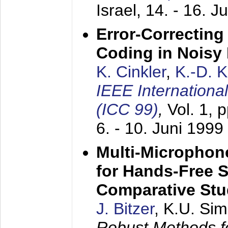
Israel,
14. - 16. J
Error-Correctin
Coding in Noisy
K. Cinkler
,
K.-D. 
IEEE Internation
(ICC 99)
,
Vol. 1, 
6. - 10. Juni 1999
Multi-Microphon
for Hands-Free 
Comparative St
J. Bitzer
, K.U. Si
Robust Methods f