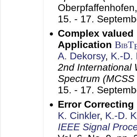
Oberpfaffenhofen
15. - 17. Septem
Complex valued
Application
BibT
A. Dekorsy
,
K.-D.
2nd International
Spectrum (MCSS 
15. - 17. Septem
Error Correctin
K. Cinkler
,
K.-D. 
IEEE Signal Proce