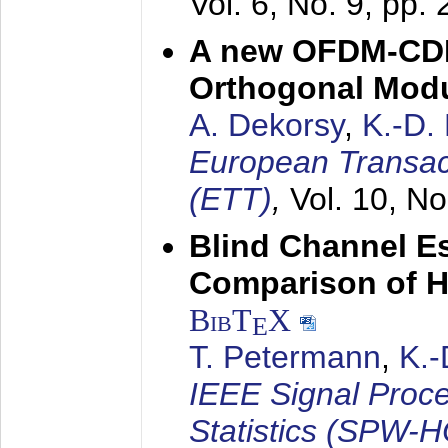
Vol. 6, No. 9, pp.
A new OFDM-CDM
Orthogonal Modu
A. Dekorsy
,
K.-D.
European Transac
(ETT)
,
Vol. 10, No
Blind Channel E
Comparison of 
BibT
X
E
T. Petermann
,
K.
IEEE Signal Proc
Statistics (SPW-