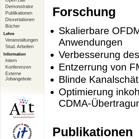
Demonstrator
Forschung
Publikationen
Dissertationen
Bücher
Skalierbare OFDM-
Lehre
Anwendungen
Veranstaltungen
Stud. Arbeiten
Verbesserung de
Information
Intern
Entzerrung von F
Konferenzen
Externe
Blinde Kanalschä
Jobangebote
Optimierung inko
CDMA-Übertragung
Publikationen