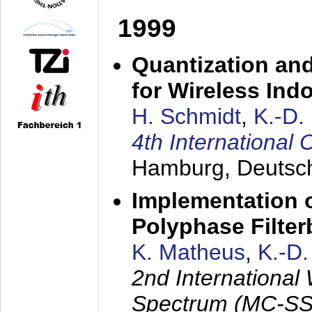
1999
Quantization an
for Wireless Ind
H. Schmidt
,
K.-D
4th Internationa
Hamburg, Deutsc
Implementation o
Polyphase Filte
K. Matheus
,
K.-D
2nd International
Spectrum (MC-SS 