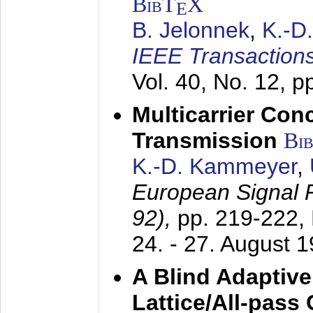
BibT
X
E
B. Jelonnek
,
K.-D
IEEE Transactions
Vol. 40, No. 12, 
Multicarrier Conc
Transmission
Bi
K.-D. Kammeyer
,
European Signal
92),
pp. 219-222,
24. - 27. August 
A Blind Adaptive
Lattice/All-pass