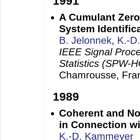
1991
A Cumulant Zero
System Identific
B. Jelonnek
,
K.-D
IEEE Signal Proc
Statistics (SPW-
Chamrousse, Fra
1989
Coherent and N
in Connection wi
K.-D. Kammeyer