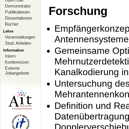
Demonstrator
Forschung
Publikationen
Dissertationen
Bücher
Empfängerkonzept
Lehre
Antennensysteme
Veranstaltungen
Stud. Arbeiten
Gemeinsame Opti
Information
Intern
Mehrnutzerdetekti
Konferenzen
Externe
Kanalkodierung 
Jobangebote
Untersuchung de
Mehrantennenkonz
Definition und Re
Datenübertragung
Dopplerverschie