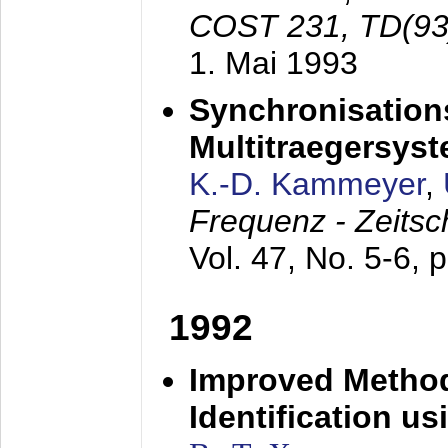
COST 231, TD(93
1. Mai 1993
Synchronisations
Multitraegersys
K.-D. Kammeyer
,
Frequenz - Zeitsc
Vol. 47, No. 5-6, 
1992
Improved Method
Identification us