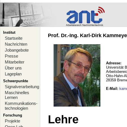
Institut
Prof. Dr.-Ing. Karl-Dirk Kammeyer
Startseite
Nachrichten
Jobangebote
Presse
Mitarbeiter
Adresse:
Universität 
Über uns
Arbeitsberei
Lageplan
Otto-Hahn-A
28359 Brem
Schwerpunkte
Signalverarbeitung
E-Mail
:
kam
Maschinelles
Lernen
Kommunikations-
technologien
Forschung
Lehre
Projekte
Open Lab