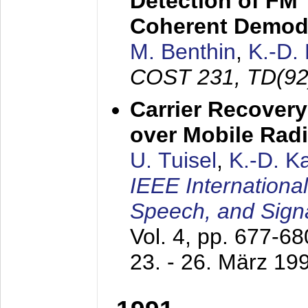
Detection of FM 
Coherent Demod
M. Benthin
,
K.-D.
COST 231, TD(92
Carrier Recovery
over Mobile Rad
U. Tuisel
,
K.-D. 
IEEE Internationa
Speech, and Sign
Vol. 4, pp. 677-6
23. - 26. März 19