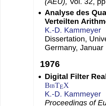
(AEÜ),
Vol. 32, p
Analyse des Quan
Verteilten Arithm
K.-D. Kammeyer
Dissertation, Univ
Germany,
Januar
1976
Digital Filter Re
BibT
X
E
K.-D. Kammeyer
Proceedings of Eu