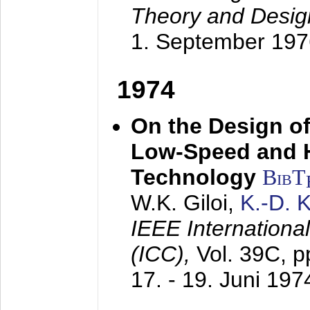
Theory and Desig
1. September 197
1974
On the Design of
Low-Speed and 
Technology
BibT
W.K. Giloi,
K.-D.
IEEE Internation
(ICC),
Vol. 39C, p
17. - 19. Juni 197