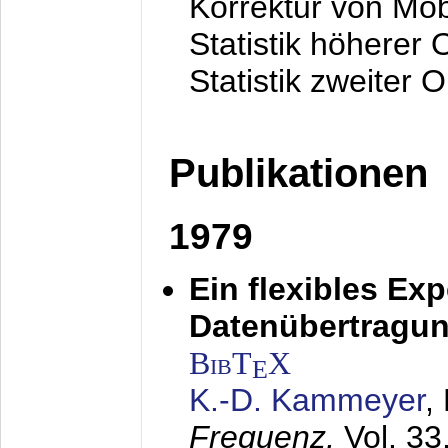
Korrektur von Mo
Statistik höherer
Statistik zweiter 
Publikationen
1979
Ein flexibles Ex
Datenübertragung
BibT
X
E
K.-D. Kammeyer
,
Frequenz,
Vol. 33