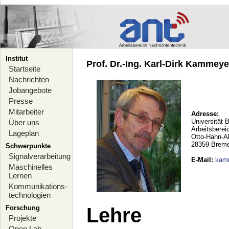
Institut
Prof. Dr.-Ing. Karl-Dirk Kammeyer
Startseite
Nachrichten
Jobangebote
Presse
Mitarbeiter
Adresse:
Universität 
Über uns
Arbeitsberei
Lageplan
Otto-Hahn-A
28359 Brem
Schwerpunkte
Signalverarbeitung
E-Mail
:
kam
Maschinelles
Lernen
Kommunikations-
technologien
Forschung
Lehre
Projekte
Open Lab