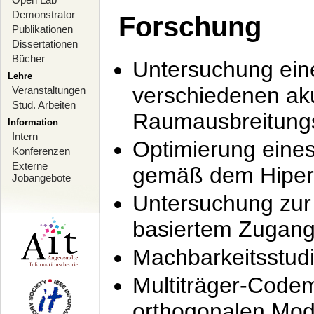
Demonstrator
Forschung
Publikationen
Dissertationen
Bücher
Untersuchung ein
Lehre
verschiedenen ak
Veranstaltungen
Stud. Arbeiten
Raumausbreitung
Information
Intern
Optimierung ein
Konferenzen
Externe
gemäß dem Hiperl
Jobangebote
Untersuchung zur 
basiertem Zugan
Machbarkeitsstud
Multiträger-Codem
orthogonalen Mod