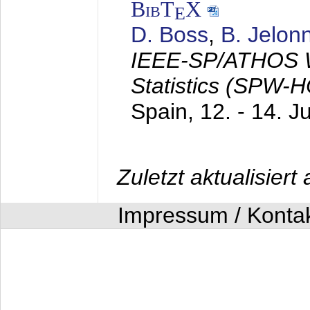
BibT
X
E
D. Boss
,
B. Jelon
IEEE-SP/ATHOS W
Statistics (SPW-
Spain,
12. - 14. J
Zuletzt aktualisier
Impressum / Konta