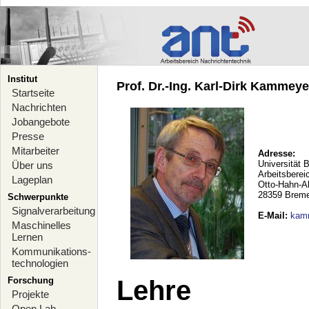
Institut
Prof. Dr.-Ing. Karl-Dirk Kammeyer
Startseite
Nachrichten
Jobangebote
Presse
Mitarbeiter
Adresse:
Universität 
Über uns
Arbeitsberei
Lageplan
Otto-Hahn-A
28359 Brem
Schwerpunkte
Signalverarbeitung
E-Mail
:
kam
Maschinelles
Lernen
Kommunikations-
technologien
Forschung
Lehre
Projekte
Open Lab