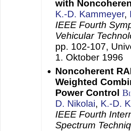
with Noncoheren
K.-D. Kammeyer
,
IEEE Fourth Sym
Vehicular Technol
pp. 102-107,
Univ
1. Oktober 1996
Noncoherent RA
Weighted Combi
Power Control
B
D. Nikolai
,
K.-D. 
IEEE Fourth Inte
Spectrum Techniq