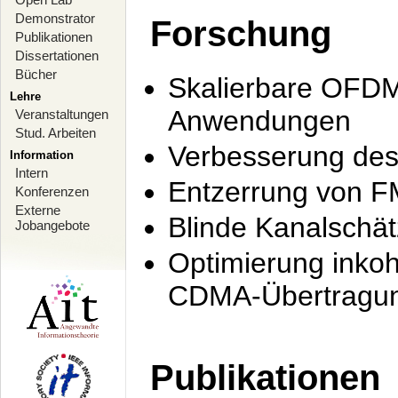
Demonstrator
Forschung
Publikationen
Dissertationen
Bücher
Skalierbare OFDM-
Lehre
Anwendungen
Veranstaltungen
Stud. Arbeiten
Verbesserung de
Information
Intern
Entzerrung von F
Konferenzen
Externe
Blinde Kanalschä
Jobangebote
Optimierung inko
CDMA-Übertragung
Publikationen