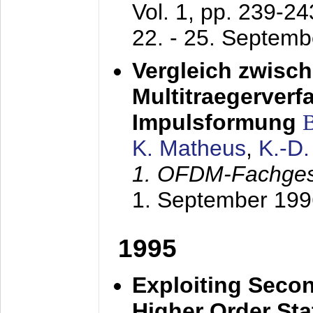
Vol. 1, pp. 239-2
22. - 25. Septem
Vergleich zwisc
Multitraegerverf
Impulsformung
K. Matheus
,
K.-D
1. OFDM-Fachge
1. September 199
1995
Exploiting Secon
Higher Order Stat