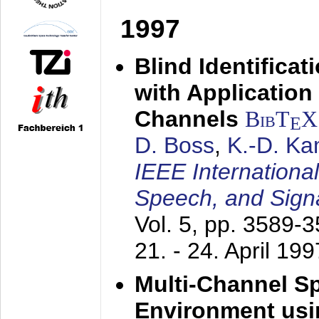
1997
Blind Identifica
with Applicatio
Channels
BibT
X
E
D. Boss
,
K.-D. K
IEEE Internationa
Speech, and Sign
Vol. 5, pp. 3589-
21. - 24. April 199
Multi-Channel S
Environment usin