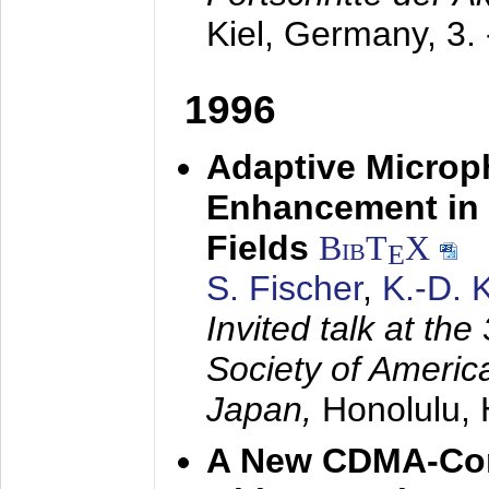
Kiel, Germany,
3.
1996
Adaptive Microp
Enhancement in 
Fields
BibT
X
E
S. Fischer
,
K.-D.
Invited talk at the
Society of America
Japan,
Honolulu, 
A New CDMA-Con