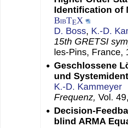
Identification o
BibT
X
E
D. Boss
,
K.-D. K
15th GRETSI sy
les-Pins, France,
Geschlossene Lö
und Systemidenti
K.-D. Kammeyer
Frequenz,
Vol. 49
Decision-Feedba
blind ARMA Equal