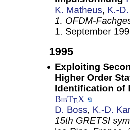
K. Matheus
,
K.-D
1. OFDM-Fachge
1. September 199
1995
Exploiting Secon
Higher Order Stat
Identification o
BibT
X
E
D. Boss
,
K.-D. K
15th GRETSI sy