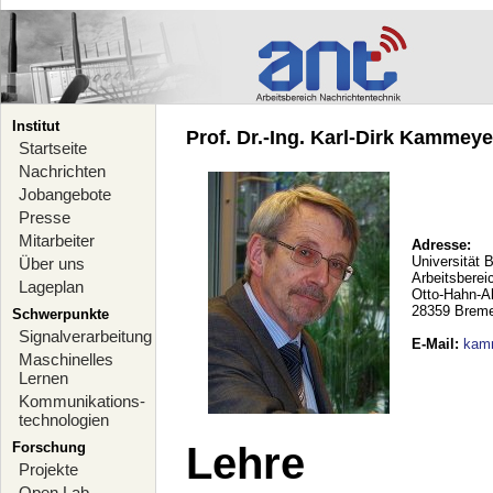
Institut
Prof. Dr.-Ing. Karl-Dirk Kammeyer
Startseite
Nachrichten
Jobangebote
Presse
Mitarbeiter
Adresse:
Universität 
Über uns
Arbeitsberei
Lageplan
Otto-Hahn-A
28359 Brem
Schwerpunkte
Signalverarbeitung
E-Mail
:
kam
Maschinelles
Lernen
Kommunikations-
technologien
Forschung
Lehre
Projekte
Open Lab