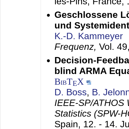
les-Pins, France,
Geschlossene Lö
und Systemidenti
K.-D. Kammeyer
Frequenz,
Vol. 49
Decision-Feedba
blind ARMA Equal
BibT
X
E
D. Boss
,
B. Jelon
IEEE-SP/ATHOS W
Statistics (SPW-
Spain,
12. - 14. J