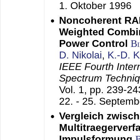
1. Oktober 1996
Noncoherent RA
Weighted Combi
Power Control
B
D. Nikolai
,
K.-D. 
IEEE Fourth Inte
Spectrum Techniq
Vol. 1, pp. 239-2
22. - 25. Septem
Vergleich zwisc
Multitraegerverf
Impulsformung