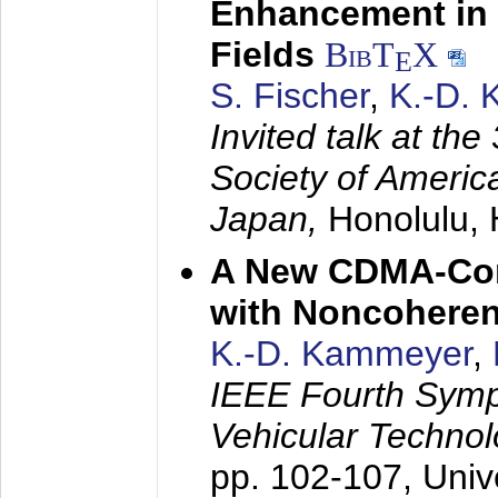
Enhancement in 
Fields
BibT
X
E
S. Fischer
,
K.-D.
Invited talk at the
Society of America
Japan,
Honolulu, 
A New CDMA-Con
with Noncoheren
K.-D. Kammeyer
,
IEEE Fourth Sym
Vehicular Technol
pp. 102-107,
Univ