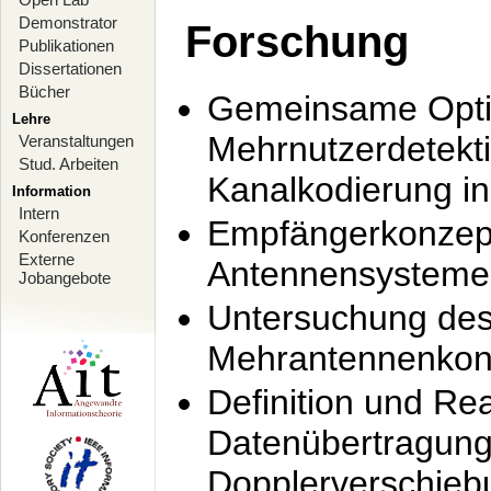
Demonstrator
Forschung
Publikationen
Dissertationen
Bücher
Gemeinsame Opti
Lehre
Mehrnutzerdetekti
Veranstaltungen
Stud. Arbeiten
Kanalkodierung 
Information
Intern
Empfängerkonzept
Konferenzen
Externe
Antennensysteme
Jobangebote
Untersuchung de
Mehrantennenkonz
Definition und Re
Datenübertragung
Dopplerverschie