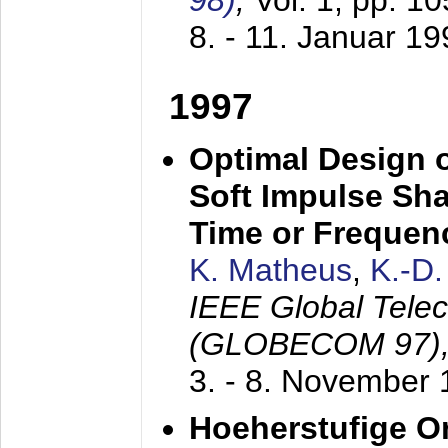
98)
,
Vol. 1, pp. 1
8. - 11. Januar 1
1997
Optimal Design o
Soft Impulse Sha
Time or Frequenc
K. Matheus
,
K.-D
IEEE Global Tele
(GLOBECOM 97)
3. - 8. November
Hoeherstufige O