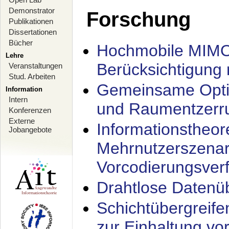
Demonstrator
Forschung
Publikationen
Dissertationen
Bücher
Hochmobile MIMO
Lehre
Berücksichtigung 
Veranstaltungen
Stud. Arbeiten
Gemeinsame Opti
Information
Intern
und Raumentzerru
Konferenzen
Externe
Informationstheor
Jobangebote
Mehrnutzerszenar
Vorcodierungsverf
Drahtlose Datenü
Schichtübergrei
zur Einhaltung vo