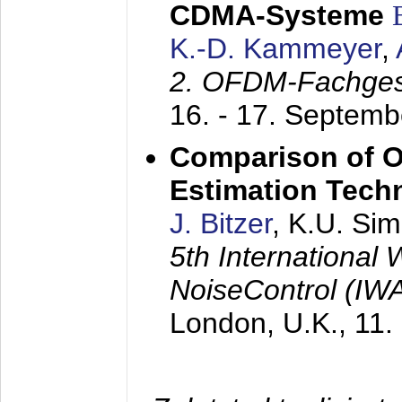
CDMA-Systeme
K.-D. Kammeyer
,
2. OFDM-Fachge
16. - 17. Septem
Comparison of O
Estimation Tech
J. Bitzer
, K.U. Si
5th International
NoiseControl (I
London, U.K.,
11.