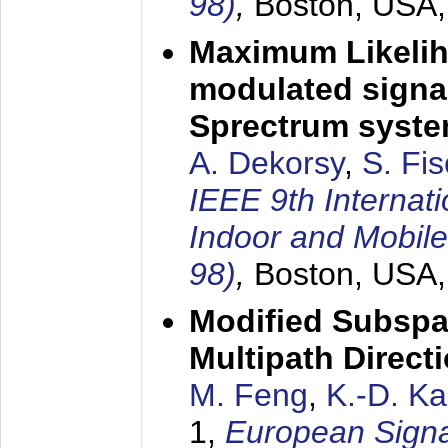
98)
,
Boston, USA
Maximum Likelih
modulated signal
Sprectrum syst
A. Dekorsy
,
S. Fis
IEEE 9th Internat
Indoor and Mobil
98)
,
Boston, USA
Modified Subspa
Multipath Direct
M. Feng
,
K.-D. K
1,
European Signa