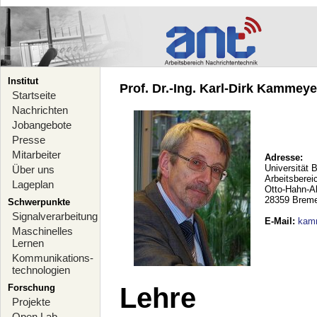
Institut
Prof. Dr.-Ing. Karl-Dirk Kammeyer
Startseite
Nachrichten
Jobangebote
Presse
Mitarbeiter
Adresse:
Universität 
Über uns
Arbeitsberei
Lageplan
Otto-Hahn-A
28359 Brem
Schwerpunkte
Signalverarbeitung
E-Mail
:
kam
Maschinelles
Lernen
Kommunikations-
technologien
Forschung
Lehre
Projekte
Open Lab