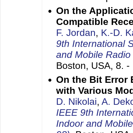
On the Applicati
Compatible Rece
F. Jordan
,
K.-D. 
9th International
and Mobile Radio
Boston, USA,
8. 
On the Bit Erro
with Various Mo
D. Nikolai
,
A. Dek
IEEE 9th Internat
Indoor and Mobil