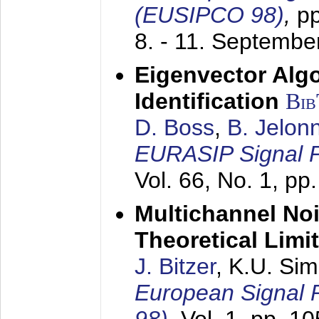
(EUSIPCO 98)
,
p
8. - 11. Septembe
Eigenvector Alg
Identification
Bi
D. Boss
,
B. Jelon
EURASIP Signal P
Vol. 66, No. 1, pp
Multichannel No
Theoretical Limi
J. Bitzer
, K.U. Si
European Signal