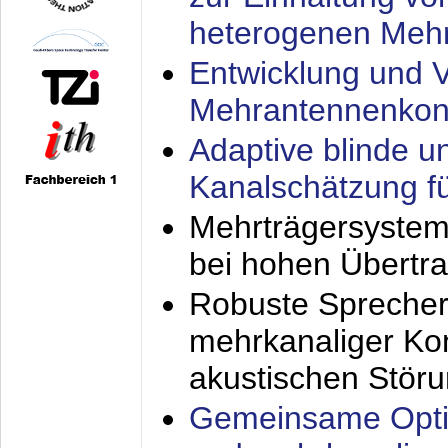
heterogenen Meh
Entwicklung und V
Mehrantennenkon
Adaptive blinde u
Kanalschätzung f
Mehrträgersystem
bei hohen Übertr
Robuste Sprecher
mehrkanaliger Ko
akustischen Stör
Gemeinsame Opti