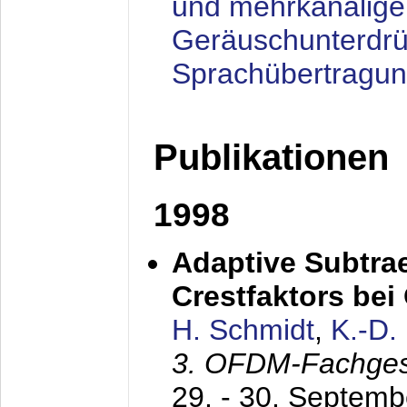
und mehrkanalige
Geräuschunterdrü
Sprachübertragu
Publikationen
1998
Adaptive Subtra
Crestfaktors be
H. Schmidt
,
K.-D
3. OFDM-Fachge
29. - 30. Septem