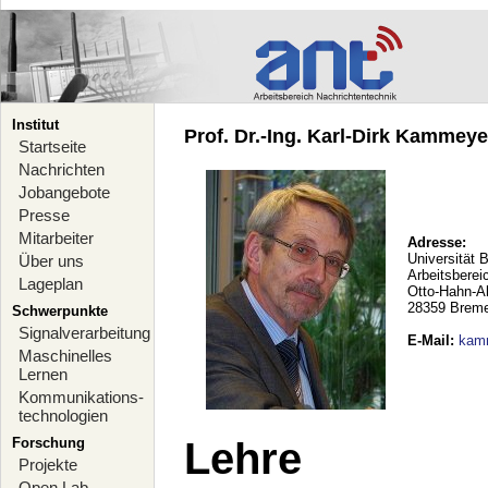
Institut
Prof. Dr.-Ing. Karl-Dirk Kammeyer
Startseite
Nachrichten
Jobangebote
Presse
Mitarbeiter
Adresse:
Universität 
Über uns
Arbeitsberei
Lageplan
Otto-Hahn-A
28359 Brem
Schwerpunkte
Signalverarbeitung
E-Mail
:
kam
Maschinelles
Lernen
Kommunikations-
technologien
Forschung
Lehre
Projekte
Open Lab