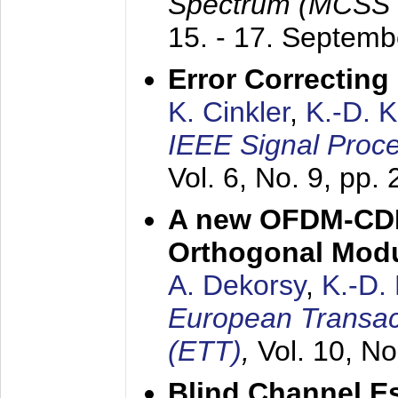
Spectrum (MCSS 
15. - 17. Septem
Error Correctin
K. Cinkler
,
K.-D. 
IEEE Signal Proce
Vol. 6, No. 9, pp.
A new OFDM-CDM
Orthogonal Modu
A. Dekorsy
,
K.-D.
European Transac
(ETT)
,
Vol. 10, No
Blind Channel E