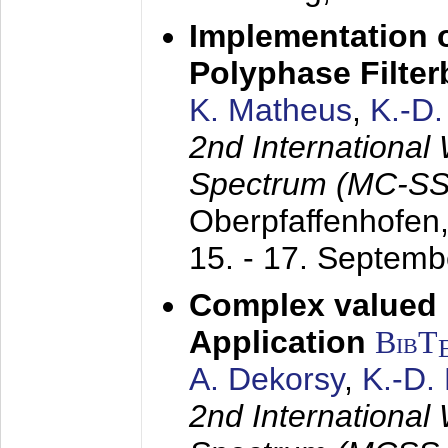
Implementation o
Polyphase Filte
K. Matheus
,
K.-D
2nd International
Spectrum (MC-SS 
Oberpfaffenhofen
15. - 17. Septem
Complex valued
Application
BibT
A. Dekorsy
,
K.-D.
2nd International