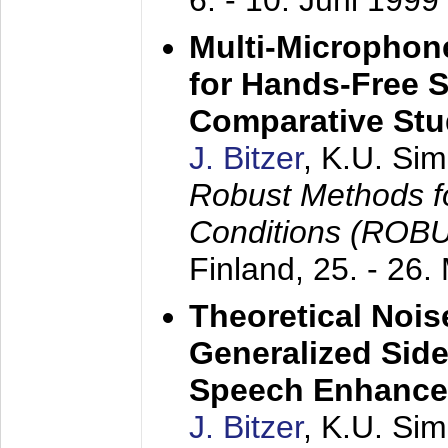
6. - 10. Juni 1999
Multi-Microphon
for Hands-Free 
Comparative St
J. Bitzer
, K.U. Si
Robust Methods f
Conditions (ROB
Finland,
25. - 26.
Theoretical Nois
Generalized Side
Speech Enhanc
J. Bitzer
, K.U. Si