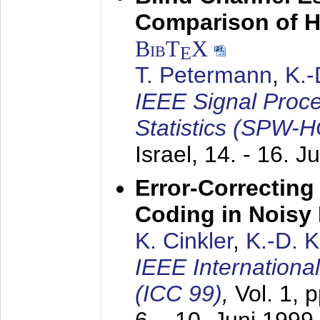
Comparison of 
BibT
X
E
T. Petermann
,
K.
IEEE Signal Proc
Statistics (SPW-
Israel,
14. - 16. J
Error-Correctin
Coding in Noisy
K. Cinkler
,
K.-D. 
IEEE Internation
(ICC 99)
,
Vol. 1, 