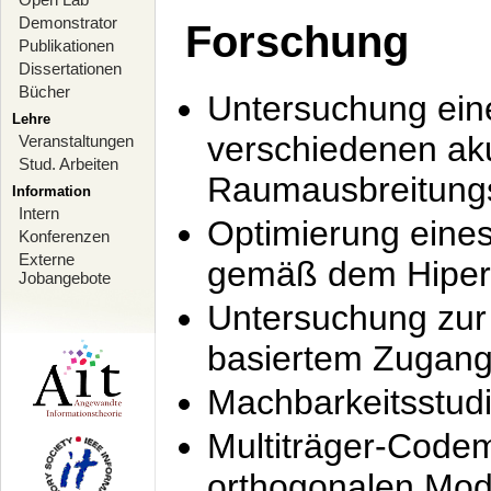
Demonstrator
Forschung
Publikationen
Dissertationen
Bücher
Untersuchung ein
Lehre
verschiedenen ak
Veranstaltungen
Stud. Arbeiten
Raumausbreitung
Information
Intern
Optimierung ein
Konferenzen
Externe
gemäß dem Hiperl
Jobangebote
Untersuchung zur 
basiertem Zugan
Machbarkeitsstud
Multiträger-Codem
orthogonalen Mod