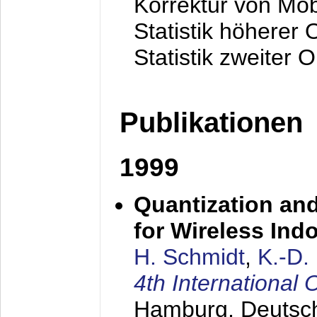
Korrektur von Mo
Statistik höherer
Statistik zweiter 
Publikationen
1999
Quantization an
for Wireless Ind
H. Schmidt
,
K.-D
4th Internationa
Hamburg, Deutsc