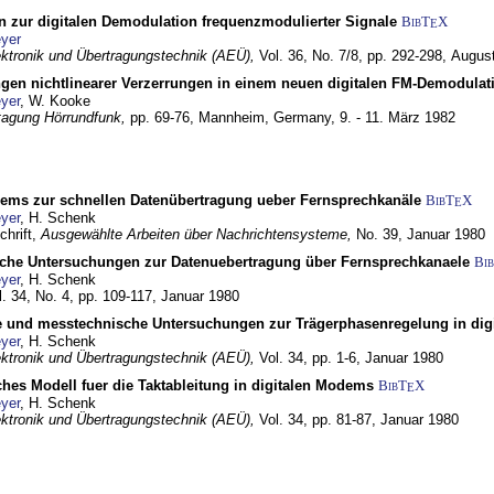
n zur digitalen Demodulation frequenzmodulierter Signale
BibT
X
E
yer
lektronik und Übertragungstechnik (AEÜ),
Vol. 36, No. 7/8, pp. 292-298,
Augus
gen nichtlinearer Verzerrungen in einem neuen digitalen FM-Demodula
yer
, W. Kooke
tagung Hörrundfunk,
pp. 69-76,
Mannheim, Germany,
9. - 11. März 1982
dems zur schnellen Datenübertragung ueber Fernsprechkanäle
BibT
X
E
yer
, H. Schenk
chrift,
Ausgewählte Arbeiten über Nachrichtensysteme,
No. 39,
Januar 1980
che Untersuchungen zur Datenuebertragung über Fernsprechkanaele
Bi
yer
, H. Schenk
l. 34, No. 4, pp. 109-117,
Januar 1980
e und messtechnische Untersuchungen zur Trägerphasenregelung in di
yer
, H. Schenk
lektronik und Übertragungstechnik (AEÜ),
Vol. 34, pp. 1-6,
Januar 1980
ches Modell fuer die Taktableitung in digitalen Modems
BibT
X
E
yer
, H. Schenk
lektronik und Übertragungstechnik (AEÜ),
Vol. 34, pp. 81-87,
Januar 1980