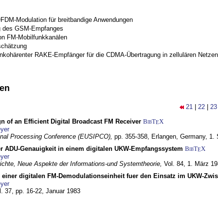
OFDM-Modulation für breitbandige Anwendungen
g des GSM-Empfanges
on FM-Mobilfunkkanälen
schätzung
inkohärenter RAKE-Empfänger für die CDMA-Übertragung in zellulären Netzen
nen
21
|
22
|
23
n of an Efficient Digital Broadcast FM Receiver
BibT
X
E
yer
gnal Processing Conference (EUSIPCO),
pp. 355-358,
Erlangen, Germany,
1.
r ADU-Genauigkeit in einem digitalen UKW-Empfangssystem
BibT
X
E
yer
chte, Neue Aspekte der Informations-und Systemtheorie,
Vol. 84,
1. März 1
g einer digitalen FM-Demodulationseinheit fuer den Einsatz im UKW-Zwi
yer
l. 37, pp. 16-22,
Januar 1983