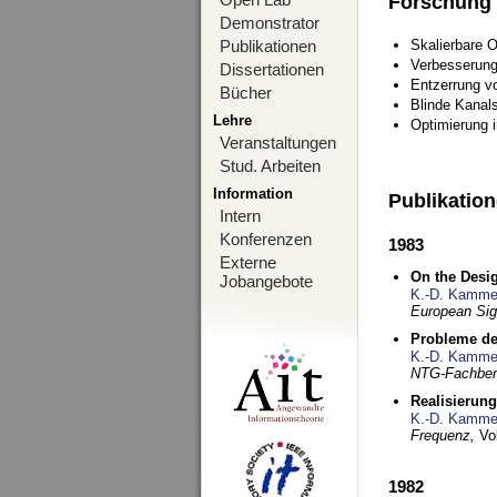
Forschung
Demonstrator
Publikationen
Skalierbare 
Verbesserun
Dissertationen
Entzerrung v
Bücher
Blinde Kanal
Lehre
Optimierung 
Veranstaltungen
Stud. Arbeiten
Information
Publikatio
Intern
Konferenzen
1983
Externe
On the Desig
Jobangebote
K.-D. Kamme
European Si
Probleme de
K.-D. Kamme
NTG-Fachberi
Realisierun
K.-D. Kamme
Frequenz,
Vo
1982