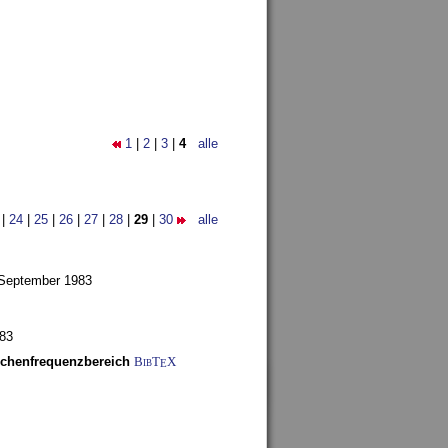
1
|
2
|
3
|
4
alle
|
24
|
25
|
26
|
27
|
28
|
29
|
30
alle
 September 1983
983
schenfrequenzbereich
BibT
X
E