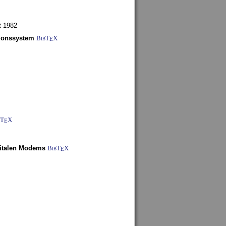
t 1982
tionssystem
BibT
X
E
bT
X
E
gitalen Modems
BibT
X
E