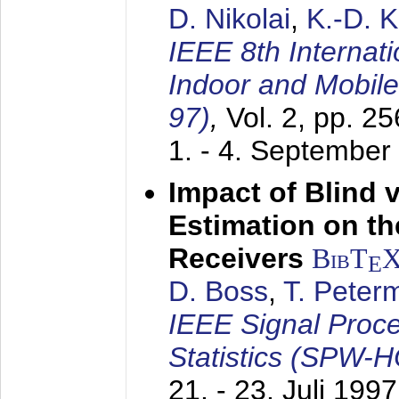
D. Nikolai
,
K.-D. 
IEEE 8th Internat
Indoor and Mobil
97)
,
Vol. 2, pp. 2
1. - 4. September
Impact of Blind 
Estimation on t
Receivers
BibT
E
D. Boss
,
T. Peter
IEEE Signal Proc
Statistics (SPW-
21. - 23. Juli 1997