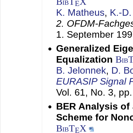
BibT
X
E
K. Matheus
,
K.-D
2. OFDM-Fachge
1. September 199
Generalized Eige
Equalization
Bib
B. Jelonnek
,
D. B
EURASIP Signal P
Vol. 61, No. 3, pp
BER Analysis of
Scheme for Non
BibT
X
E