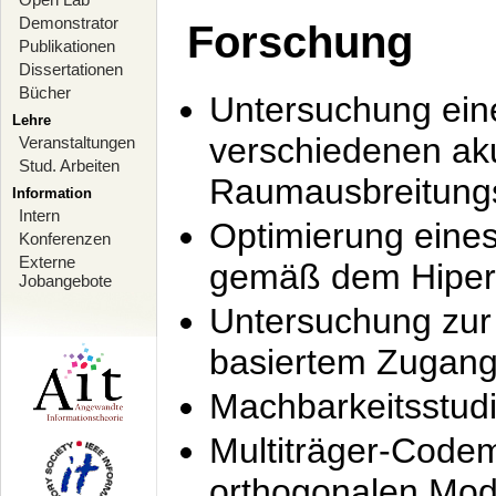
Demonstrator
Forschung
Publikationen
Dissertationen
Bücher
Untersuchung ein
Lehre
verschiedenen ak
Veranstaltungen
Stud. Arbeiten
Raumausbreitung
Information
Intern
Optimierung ein
Konferenzen
Externe
gemäß dem Hiperl
Jobangebote
Untersuchung zur 
basiertem Zugan
Machbarkeitsstud
Multiträger-Codem
orthogonalen Mod