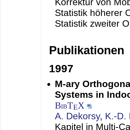
Korrektur von Mo
Statistik höherer
Statistik zweiter 
Publikationen
1997
M-ary Orthogona
Systems in Indo
BibT
X
E
A. Dekorsy
,
K.-D.
Kapitel in Multi-