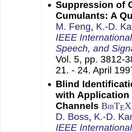
Suppression of 
Cumulants: A Qua
M. Feng
,
K.-D. K
IEEE Internationa
Speech, and Sign
Vol. 5, pp. 3812-
21. - 24. April 199
Blind Identifica
with Applicatio
Channels
BibT
X
E
D. Boss
,
K.-D. K
IEEE Internationa