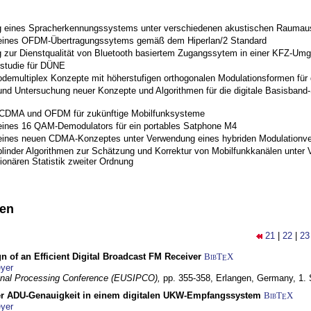
 eines Spracherkennungssystems unter verschiedenen akustischen Raumau
 eines OFDM-Übertragungssytems gemäß dem Hiperlan/2 Standard
 zur Dienstqualität von Bluetooth basiertem Zugangssytem in einer KFZ-Um
studie für DÜNE
odemultiplex Konzepte mit höherstufigen orthogonalen Modulationsformen für
nd Untersuchung neuer Konzepte und Algorithmen für die digitale Basisband-S
 CDMA und OFDM für zukünftige Mobilfunksysteme
eines 16 QAM-Demodulators für ein portables Satphone M4
eines neuen CDMA-Konzeptes unter Verwendung eines hybriden Modulationve
blinder Algorithmen zur Schätzung und Korrektur von Mobilfunkkanälen unter 
ionären Statistik zweiter Ordnung
nen
21
|
22
|
23
n of an Efficient Digital Broadcast FM Receiver
BibT
X
E
yer
gnal Processing Conference (EUSIPCO),
pp. 355-358,
Erlangen, Germany,
1.
r ADU-Genauigkeit in einem digitalen UKW-Empfangssystem
BibT
X
E
yer