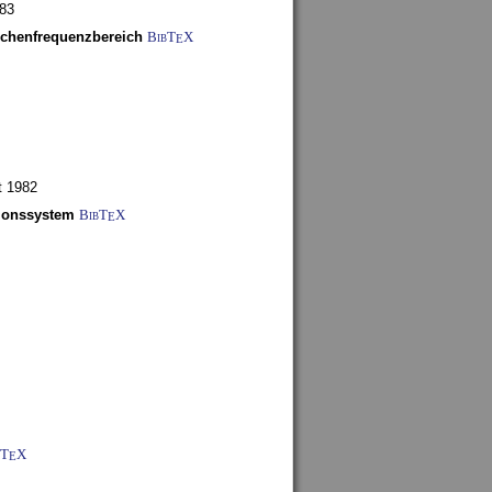
983
schenfrequenzbereich
BibT
X
E
t 1982
tionssystem
BibT
X
E
bT
X
E