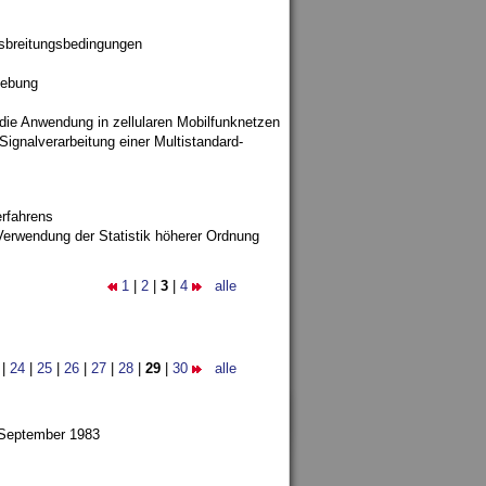
sbreitungsbedingungen
gebung
 die Anwendung in zellularen Mobilfunknetzen
ignalverarbeitung einer Multistandard-
rfahrens
Verwendung der Statistik höherer Ordnung
1
|
2
|
3
|
4
alle
|
24
|
25
|
26
|
27
|
28
|
29
|
30
alle
 September 1983