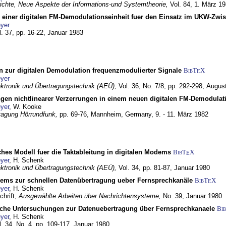
chte, Neue Aspekte der Informations-und Systemtheorie,
Vol. 84,
1. März 1
g einer digitalen FM-Demodulationseinheit fuer den Einsatz im UKW-Zwi
yer
l. 37, pp. 16-22,
Januar 1983
n zur digitalen Demodulation frequenzmodulierter Signale
BibT
X
E
yer
lektronik und Übertragungstechnik (AEÜ),
Vol. 36, No. 7/8, pp. 292-298,
Augus
gen nichtlinearer Verzerrungen in einem neuen digitalen FM-Demodula
yer
, W. Kooke
tagung Hörrundfunk,
pp. 69-76,
Mannheim, Germany,
9. - 11. März 1982
ches Modell fuer die Taktableitung in digitalen Modems
BibT
X
E
yer
, H. Schenk
lektronik und Übertragungstechnik (AEÜ),
Vol. 34, pp. 81-87,
Januar 1980
dems zur schnellen Datenübertragung ueber Fernsprechkanäle
BibT
X
E
yer
, H. Schenk
chrift,
Ausgewählte Arbeiten über Nachrichtensysteme,
No. 39,
Januar 1980
che Untersuchungen zur Datenuebertragung über Fernsprechkanaele
Bi
yer
, H. Schenk
l. 34, No. 4, pp. 109-117,
Januar 1980