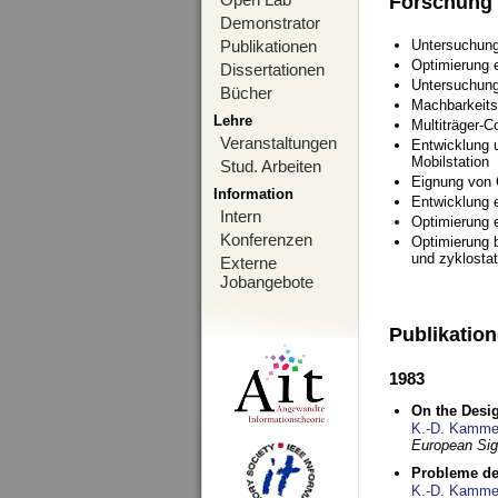
Forschung
Demonstrator
Publikationen
Untersuchung
Optimierung
Dissertationen
Untersuchung
Bücher
Machbarkeits
Lehre
Multiträger-C
Veranstaltungen
Entwicklung u
Mobilstation
Stud. Arbeiten
Eignung von
Information
Entwicklung 
Intern
Optimierung 
Konferenzen
Optimierung 
und zyklostat
Externe
Jobangebote
Publikatio
1983
On the Desig
K.-D. Kamme
European Si
Probleme de
K.-D. Kamme