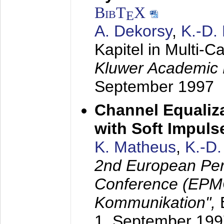
BibT
X
E
A. Dekorsy
,
K.-D.
Kapitel in Multi-
Kluwer Academic 
September 1997
Channel Equaliza
with Soft Impul
K. Matheus
,
K.-D
2nd European Per
Conference (EPMC
Kommunikation",
1. September 199