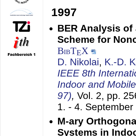
1997
BER Analysis of
Scheme for Non
BibT
X
E
D. Nikolai
,
K.-D. 
IEEE 8th Internat
Indoor and Mobil
97)
,
Vol. 2, pp. 2
1. - 4. September
M-ary Orthogona
Systems in Indo