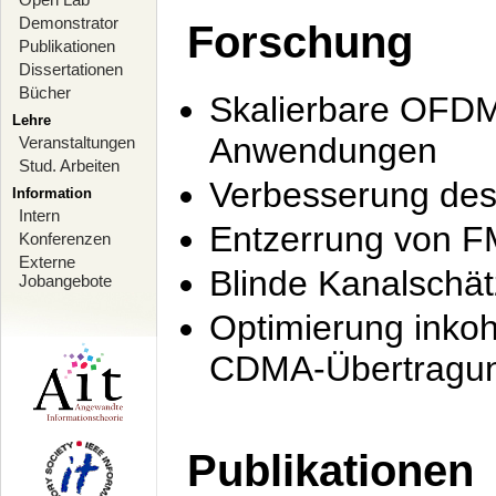
Demonstrator
Forschung
Publikationen
Dissertationen
Bücher
Skalierbare OFDM-
Lehre
Anwendungen
Veranstaltungen
Stud. Arbeiten
Verbesserung de
Information
Intern
Entzerrung von F
Konferenzen
Externe
Blinde Kanalschä
Jobangebote
Optimierung inko
CDMA-Übertragung
Publikationen