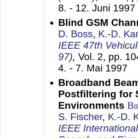
8. - 12. Juni 1997
Blind GSM Chann
D. Boss
,
K.-D. K
IEEE 47th Vehicu
97)
,
Vol. 2, pp. 1
4. - 7. Mai 1997
Broadband Beam
Postfiltering for
Environments
Bi
S. Fischer
,
K.-D.
IEEE Internationa