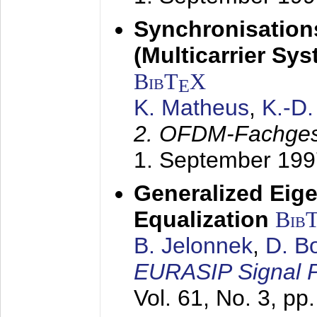
Synchronisation
(Multicarrier Sy
BibT
X
E
K. Matheus
,
K.-D
2. OFDM-Fachge
1. September 199
Generalized Eige
Equalization
Bib
B. Jelonnek
,
D. B
EURASIP Signal P
Vol. 61, No. 3, pp