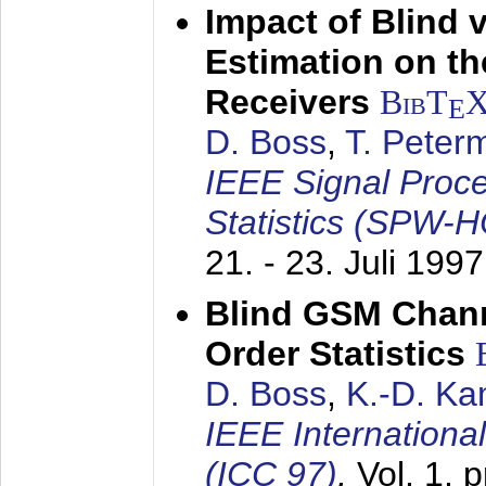
Impact of Blind 
Estimation on t
Receivers
BibT
E
D. Boss
,
T. Peter
IEEE Signal Proc
Statistics (SPW-
21. - 23. Juli 1997
Blind GSM Chann
Order Statistics
D. Boss
,
K.-D. K
IEEE Internation
(ICC 97)
,
Vol. 1, 