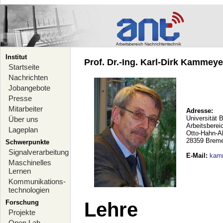
Institut
Prof. Dr.-Ing. Karl-Dirk Kammeyer
Startseite
Nachrichten
Jobangebote
Presse
Mitarbeiter
Adresse:
Universität 
Über uns
Arbeitsberei
Lageplan
Otto-Hahn-A
28359 Brem
Schwerpunkte
Signalverarbeitung
E-Mail
:
kam
Maschinelles
Lernen
Kommunikations-
technologien
Forschung
Lehre
Projekte
Open Lab