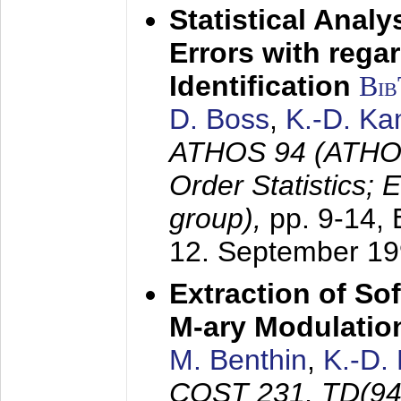
Statistical Anal
Errors with rega
Identification
Bi
D. Boss
,
K.-D. K
ATHOS 94 (ATHOS
Order Statistics;
group),
pp. 9-14,
12. September 1
Extraction of Sof
M-ary Modulatio
M. Benthin
,
K.-D.
COST 231, TD(94