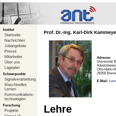
Institut
Prof. Dr.-Ing. Karl-Dirk Kammeyer
Startseite
Nachrichten
Jobangebote
Presse
Mitarbeiter
Adresse:
Universität 
Über uns
Arbeitsberei
Lageplan
Otto-Hahn-A
28359 Brem
Schwerpunkte
Signalverarbeitung
E-Mail
:
kam
Maschinelles
Lernen
Kommunikations-
technologien
Forschung
Lehre
Projekte
Open Lab