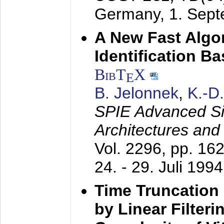
Germany,
1. Sep
A New Fast Algo
Identification B
BibT
X
E
B. Jelonnek
,
K.-D
SPIE Advanced Sig
Architectures and
Vol. 2296, pp. 16
24. - 29. Juli 1994
Time Truncation
by Linear Filter