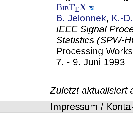
BibT
X
E
B. Jelonnek
,
K.-D
IEEE Signal Proc
Statistics (SPW-
Processing Worksh
7. - 9. Juni 1993
Zuletzt aktualisier
Impressum / Konta