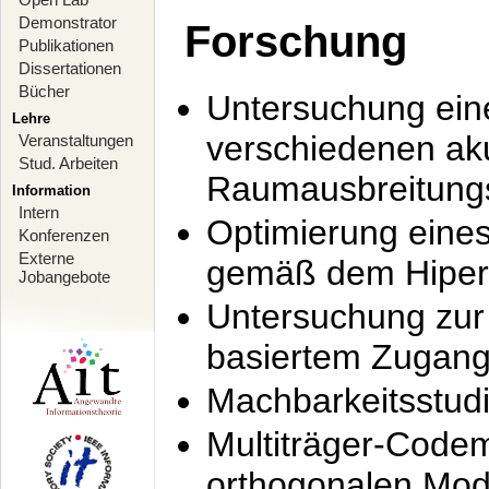
Demonstrator
Forschung
Publikationen
Dissertationen
Bücher
Untersuchung ein
Lehre
verschiedenen ak
Veranstaltungen
Stud. Arbeiten
Raumausbreitung
Information
Intern
Optimierung ein
Konferenzen
Externe
gemäß dem Hiperl
Jobangebote
Untersuchung zur 
basiertem Zugan
Machbarkeitsstud
Multiträger-Codem
orthogonalen Mod