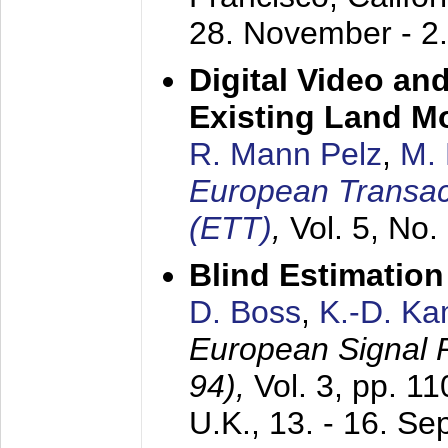
28. November - 2
Digital Video an
Existing Land M
R. Mann Pelz
,
M. 
European Transac
(ETT)
,
Vol. 5, No.
Blind Estimatio
D. Boss
,
K.-D. K
European Signal
94),
Vol. 3, pp. 1
U.K.,
13. - 16. S