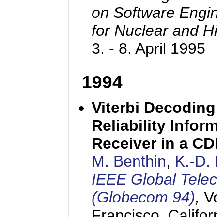
on Software Engine
for Nuclear and H
3. - 8. April 1995
1994
Viterbi Decoding
Reliability Info
Receiver in a C
M. Benthin
,
K.-D.
IEEE Global Tele
(Globecom 94)
,
V
Francisco, Califor