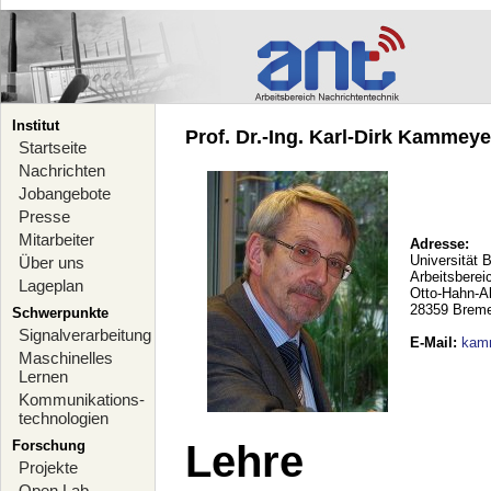
Institut
Prof. Dr.-Ing. Karl-Dirk Kammeyer
Startseite
Nachrichten
Jobangebote
Presse
Mitarbeiter
Adresse:
Universität 
Über uns
Arbeitsberei
Lageplan
Otto-Hahn-A
28359 Brem
Schwerpunkte
Signalverarbeitung
E-Mail
:
kam
Maschinelles
Lernen
Kommunikations-
technologien
Forschung
Lehre
Projekte
Open Lab