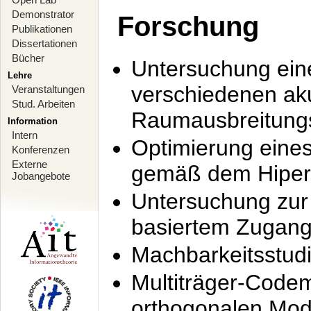
Demonstrator
Forschung
Publikationen
Dissertationen
Bücher
Untersuchung ein
Lehre
verschiedenen ak
Veranstaltungen
Stud. Arbeiten
Raumausbreitung
Information
Intern
Optimierung ein
Konferenzen
Externe
gemäß dem Hiperl
Jobangebote
Untersuchung zur 
basiertem Zugan
Machbarkeitsstud
Multiträger-Codem
orthogonalen Mod