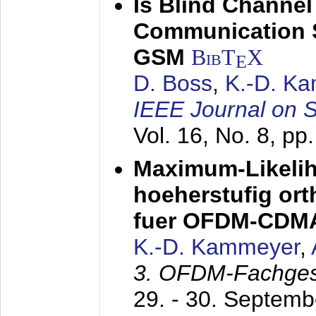
Is Blind Channel
Communication 
GSM
BibT
X
E
D. Boss
,
K.-D. K
IEEE Journal on 
Vol. 16, No. 8, p
Maximum-Likeli
hoeherstufig or
fuer OFDM-CDM
K.-D. Kammeyer
,
3. OFDM-Fachge
29. - 30. Septem