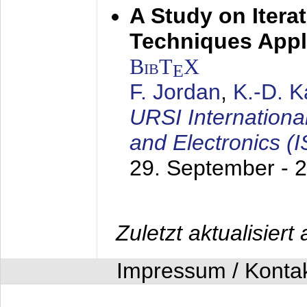
A Study on Itera
Techniques Appl
BibT
X
E
F. Jordan
,
K.-D. 
URSI Internation
and Electronics (
29. September - 
Zuletzt aktualisier
Impressum / Konta