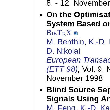
8. - 12. Novembe
On the Optimisa
System Based on
BibT
X
E
M. Benthin
,
K.-D.
D. Nikolai
European Transac
(ETT 98)
,
Vol. 9, 
November 1998
Blind Source Se
Signals Using A
M. Feng
,
K.-D. K