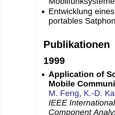
Mobilfunksysteme
Entwicklung eine
portables Satpho
Publikationen
1999
Application of S
Mobile Communi
M. Feng
,
K.-D. K
IEEE Internation
Component Analysi