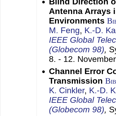
Blind Direction o
Antenna Arrays 
Environments
Bi
M. Feng
,
K.-D. K
IEEE Global Tele
(Globecom 98)
,
S
8. - 12. Novembe
Channel Error C
Transmission
Bi
K. Cinkler
,
K.-D. 
IEEE Global Tele
(Globecom 98)
,
S