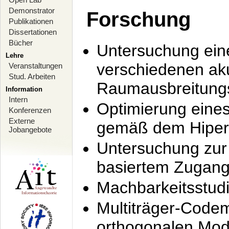
Demonstrator
Forschung
Publikationen
Dissertationen
Bücher
Untersuchung ein
Lehre
verschiedenen ak
Veranstaltungen
Stud. Arbeiten
Raumausbreitung
Information
Intern
Optimierung ein
Konferenzen
Externe
gemäß dem Hiperl
Jobangebote
Untersuchung zur 
basiertem Zugan
Machbarkeitsstud
Multiträger-Codem
orthogonalen Mod