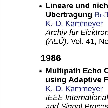
Lineare und nich
Übertragung
Bib
K.-D. Kammeyer
Archiv für Elektr
(AEÜ),
Vol. 41, N
1986
Multipath Echo 
using Adaptive F
K.-D. Kammeyer
IEEE Internationa
and Signal Proce