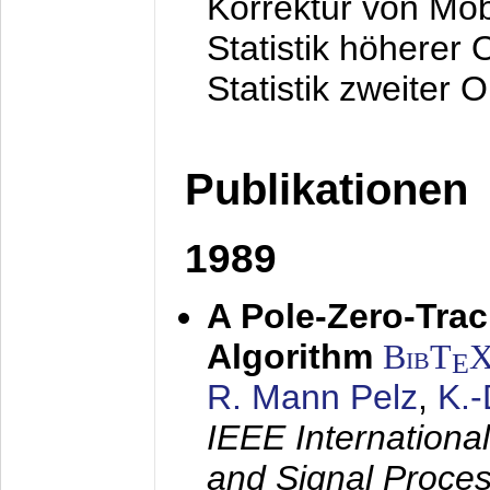
Korrektur von Mo
Statistik höherer
Statistik zweiter 
Publikationen
1989
A Pole-Zero-Tra
Algorithm
BibT
E
R. Mann Pelz
,
K.
IEEE Internationa
and Signal Proce