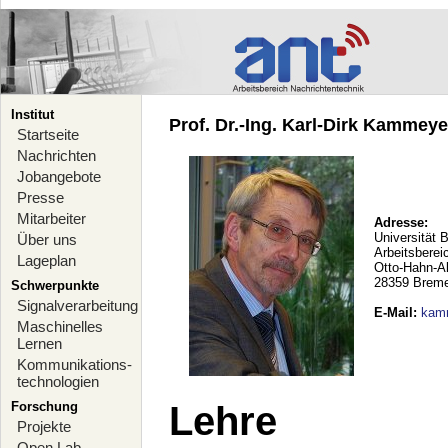
Institut
Prof. Dr.-Ing. Karl-Dirk Kammeyer
Startseite
Nachrichten
Jobangebote
Presse
Mitarbeiter
Adresse:
Universität 
Über uns
Arbeitsberei
Lageplan
Otto-Hahn-A
28359 Brem
Schwerpunkte
Signalverarbeitung
E-Mail
:
kam
Maschinelles
Lernen
Kommunikations-
technologien
Forschung
Lehre
Projekte
Open Lab