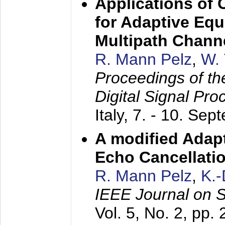
Applications of
for Adaptive Equ
Multipath Chann
R. Mann Pelz
,
W. 
Proceedings of th
Digital Signal Pr
Italy,
7. - 10. Sep
A modified Adapt
Echo Cancellati
R. Mann Pelz
,
K.
IEEE Journal on 
Vol. 5, No. 2, pp.