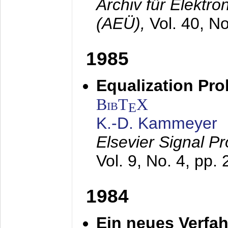
Archiv für Elektr
(AEÜ),
Vol. 40, N
1985
Equalization Pro
BibT
X
E
K.-D. Kammeyer
Elsevier Signal P
Vol. 9, No. 4, pp.
1984
Ein neues Verfah