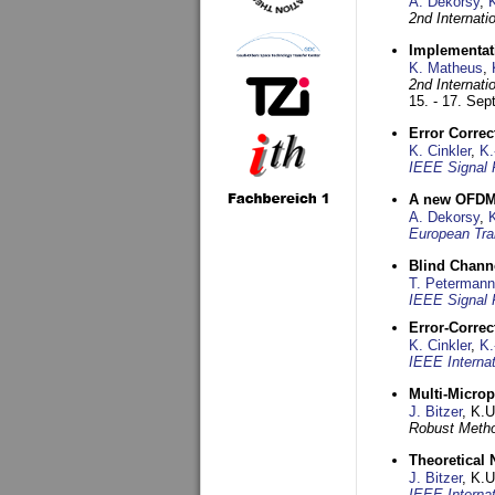
A. Dekorsy
,
2nd Internat
Implementati
K. Matheus
,
2nd Internat
15. - 17. Se
Error Corre
K. Cinkler
,
K.
IEEE Signal 
A new OFDM-
A. Dekorsy
,
European Tra
Blind Chann
T. Petermann
IEEE Signal 
Error-Corre
K. Cinkler
,
K.
IEEE Interna
Multi-Micro
J. Bitzer
, K.
Robust Metho
Theoretical 
J. Bitzer
, K.
IEEE Interna