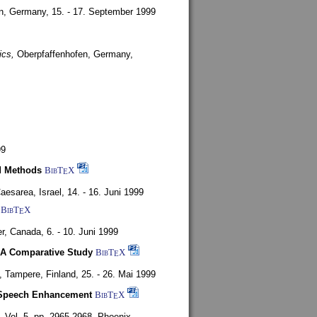
en, Germany,
15. - 17. September 1999
ics,
Oberpfaffenhofen, Germany,
99
d Methods
BibT
X
E
aesarea, Israel,
14. - 16. Juni 1999
BibT
X
E
r, Canada,
6. - 10. Juni 1999
 A Comparative Study
BibT
X
E
4,
Tampere, Finland,
25. - 26. Mai 1999
or Speech Enhancement
BibT
X
E
,
Vol. 5, pp. 2965-2968,
Phoenix,