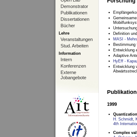
Forschung
Demonstrator
Publikationen
Empfängerko
Gemeinsame O
Dissertationen
Mobilfunksy
Bücher
Untersuchung
Lehre
Definition u
Veranstaltungen
MASI - Mehr
Bestimmung v
Stud. Arbeiten
Entwicklung 
Information
Adaptive Ant
Intern
HyEff - Kapa
Konferenzen
Entwicklung v
Abwärtsstre
Externe
Jobangebote
Publikatio
1999
Quantization
H. Schmidt
,
4th Internat
Complex val