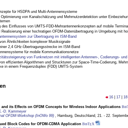
nzepte für HSDPA und Multi-Antennensysteme
ptimierung von Kanalschätzung und Mehrnutzerdetektion unter Einbeziehu
stemen
 des Einflusses von UMTS-FDD-Mehrantennenkonzepten auf mobile Termina
nd Realisierung einer hochratigen OFDM-Datenübertragung in Umgebung mit h
antennensystem zur Übertragung im ISM-Band
on Ähnlichkeiten komplexer Musiksignale
einer 2,4 GHz-Übertragungsstrecke im ISM-Band
ennensysteme für mobile Kommunikationsnetze
zitätssteigerung von Funknetzen mit intelligenten Antennen-, Codierungs- un
on effizienten Algorithmen und Struckturen zur Space-Time-Codierung, Mehrn
cke in einem Frequenzduplex (FDD) UMTS-System
nen
16
|
17
|
18
 and its Effects on OFDM Concepts for Wireless Indoor Applications
Bib
K.-D. Kammeyer
ional OFDM-Workshop (InOWo 99)
,
Hamburg, Deutschland,
21. - 22. Septemb
ued Block Codes for OFDM-CDMA Application
BibT
X
E