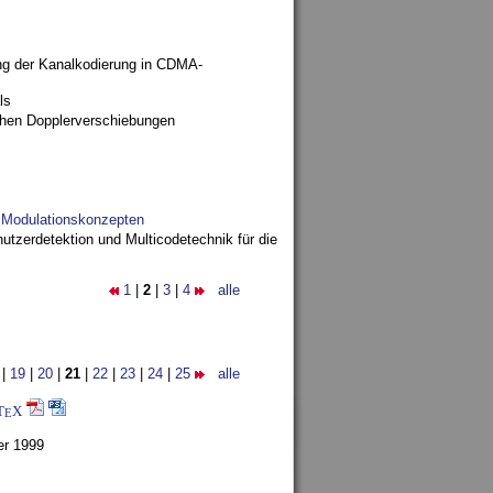
ng der Kanalkodierung in CDMA-
ls
ohen Dopplerverschiebungen
d Modulationskonzepten
utzerdetektion und Multicodetechnik für die
1
|
2
|
3
|
4
alle
|
19
|
20
|
21
|
22
|
23
|
24
|
25
alle
T
X
E
er 1999