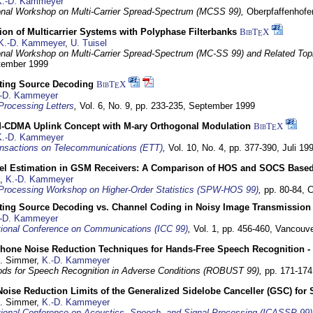
K.-D. Kammeyer
ional Workshop on Multi-Carrier Spread-Spectrum (MCSS 99),
Oberpfaffenhof
on of Multicarrier Systems with Polyphase Filterbanks
BibT
X
E
K.-D. Kammeyer
,
U. Tuisel
ional Workshop on Multi-Carrier Spread-Spectrum (MC-SS 99) and Related Top
ptember 1999
cting Source Decoding
BibT
X
E
-D. Kammeyer
Processing Letters
,
Vol. 6, No. 9, pp. 233-235,
September 1999
CDMA Uplink Concept with M-ary Orthogonal Modulation
BibT
X
E
K.-D. Kammeyer
nsactions on Telecommunications (ETT)
,
Vol. 10, No. 4, pp. 377-390,
Juli 19
el Estimation in GSM Receivers: A Comparison of HOS and SOCS Base
,
K.-D. Kammeyer
Processing Workshop on Higher-Order Statistics (SPW-HOS 99)
,
pp. 80-84,
C
cting Source Decoding vs. Channel Coding in Noisy Image Transmission
-D. Kammeyer
tional Conference on Communications (ICC 99)
,
Vol. 1, pp. 456-460,
Vancouve
phone Noise Reduction Techniques for Hands-Free Speech Recognition -
U. Simmer,
K.-D. Kammeyer
ds for Speech Recognition in Adverse Conditions (ROBUST 99),
pp. 171-17
Noise Reduction Limits of the Generalized Sidelobe Canceller (GSC) f
U. Simmer,
K.-D. Kammeyer
tional Conference on Acoustics, Speech, and Signal Processing (ICASSP 99)