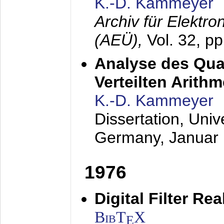
K.-D. Kammeyer
Archiv für Elektr
(AEÜ),
Vol. 32, p
Analyse des Quan
Verteilten Arithm
K.-D. Kammeyer
Dissertation, Univ
Germany,
Januar
1976
Digital Filter Re
BibT
X
E