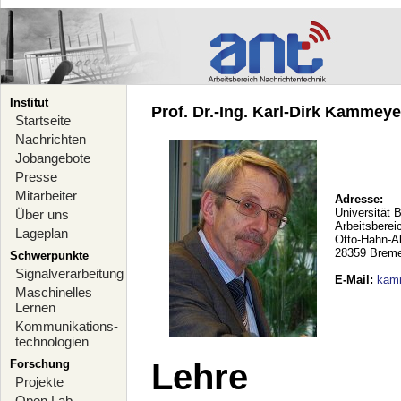
Institut
Prof. Dr.-Ing. Karl-Dirk Kammeyer
Startseite
Nachrichten
Jobangebote
Presse
Mitarbeiter
Adresse:
Universität 
Über uns
Arbeitsberei
Lageplan
Otto-Hahn-A
28359 Brem
Schwerpunkte
Signalverarbeitung
E-Mail
:
kam
Maschinelles
Lernen
Kommunikations-
technologien
Forschung
Lehre
Projekte
Open Lab