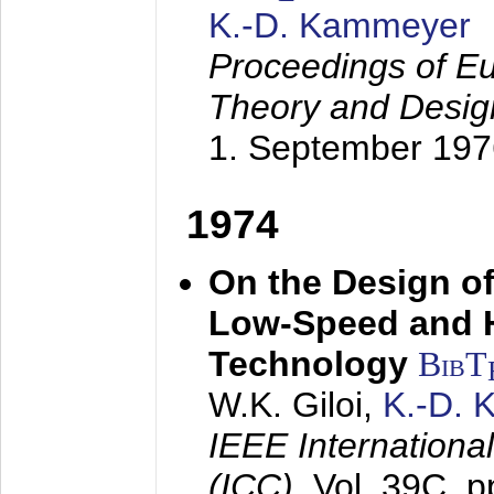
K.-D. Kammeyer
Proceedings of Eu
Theory and Desig
1. September 197
1974
On the Design of
Low-Speed and 
Technology
BibT
W.K. Giloi,
K.-D.
IEEE Internation
(ICC),
Vol. 39C, p