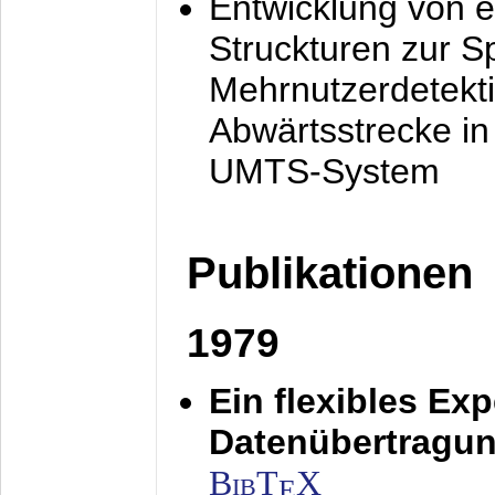
Entwicklung von e
Struckturen zur 
Mehrnutzerdetekti
Abwärtsstrecke i
UMTS-System
Publikationen
1979
Ein flexibles Ex
Datenübertragung
BibT
X
E