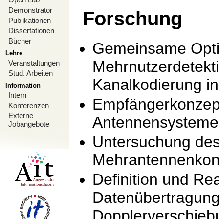
Demonstrator
Forschung
Publikationen
Dissertationen
Bücher
Gemeinsame Opti
Lehre
Mehrnutzerdetekti
Veranstaltungen
Stud. Arbeiten
Kanalkodierung 
Information
Intern
Empfängerkonzept
Konferenzen
Externe
Antennensysteme
Jobangebote
Untersuchung de
Mehrantennenkonz
Definition und Re
Datenübertragung
Dopplerverschie