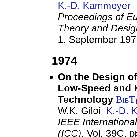
K.-D. Kammeyer
Proceedings of Eu
Theory and Desig
1. September 197
1974
On the Design of
Low-Speed and 
Technology
BibT
W.K. Giloi,
K.-D.
IEEE Internation
(ICC),
Vol. 39C, p