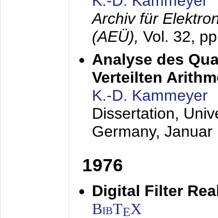
K.-D. Kammeyer
Archiv für Elektr
(AEÜ),
Vol. 32, p
Analyse des Quan
Verteilten Arithm
K.-D. Kammeyer
Dissertation, Univ
Germany,
Januar
1976
Digital Filter Re
BibT
X
E