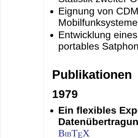
Eignung von CDM
Mobilfunksysteme
Entwicklung eine
portables Satpho
Publikationen
1979
Ein flexibles Ex
Datenübertragung
BibT
X
E