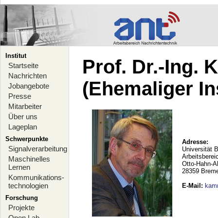
Institut
Prof. Dr.-Ing.
Startseite
Nachrichten
(Ehemaliger Ins
Jobangebote
Presse
Mitarbeiter
Über uns
Lageplan
Schwerpunkte
Adresse:
Signalverarbeitung
Universität 
Arbeitsberei
Maschinelles
Otto-Hahn-A
Lernen
28359 Brem
Kommunikations-
technologien
E-Mail
:
kam
Forschung
Projekte
Open Lab