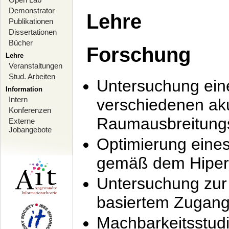
Demonstrator
Lehre
Publikationen
Dissertationen
Bücher
Forschung
Lehre
Veranstaltungen
Stud. Arbeiten
Untersuchung ein
Information
Intern
verschiedenen ak
Konferenzen
Raumausbreitung
Externe
Jobangebote
Optimierung ein
gemäß dem Hiperl
Untersuchung zur 
basiertem Zugan
Machbarkeitsstud