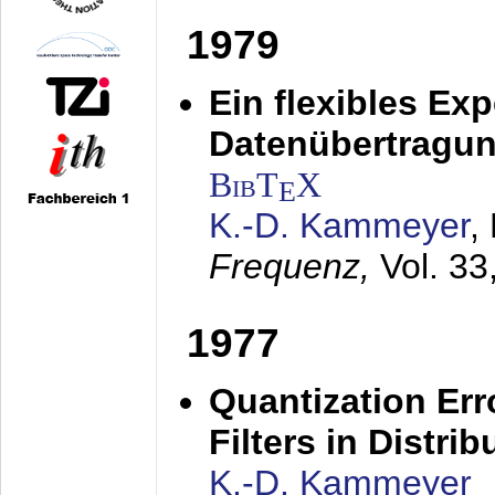
1979
Ein flexibles Ex
Datenübertragung
BibT
X
E
K.-D. Kammeyer
,
Frequenz,
Vol. 33
1977
Quantization Err
Filters in Distri
K.-D. Kammeyer