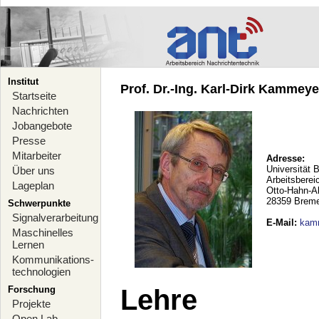
Institut
Prof. Dr.-Ing. Karl-Dirk Kammeyer
Startseite
Nachrichten
Jobangebote
Presse
Mitarbeiter
Adresse:
Universität 
Über uns
Arbeitsberei
Lageplan
Otto-Hahn-A
28359 Brem
Schwerpunkte
Signalverarbeitung
E-Mail
:
kam
Maschinelles
Lernen
Kommunikations-
technologien
Forschung
Lehre
Projekte
Open Lab