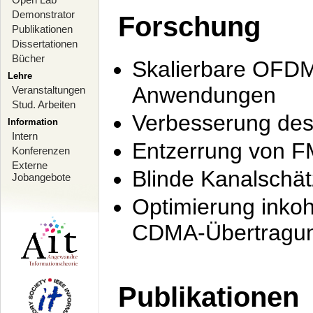
Demonstrator
Forschung
Publikationen
Dissertationen
Bücher
Skalierbare OFDM-
Lehre
Anwendungen
Veranstaltungen
Stud. Arbeiten
Verbesserung de
Information
Intern
Entzerrung von F
Konferenzen
Externe
Blinde Kanalschä
Jobangebote
Optimierung inko
CDMA-Übertragung
Publikationen