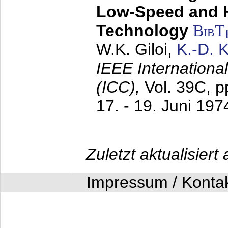
Low-Speed and 
Technology
BibT
W.K. Giloi,
K.-D.
IEEE Internation
(ICC),
Vol. 39C, p
17. - 19. Juni 197
Zuletzt aktualisier
Impressum / Konta