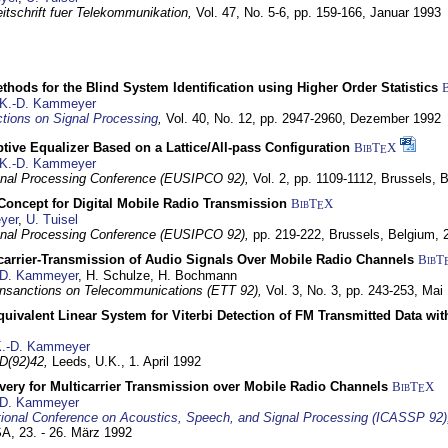
itschrift fuer Telekommunikation,
Vol. 47, No. 5-6, pp. 159-166,
Januar 1993
hods for the Blind System Identification using Higher Order Statistics
K.-D. Kammeyer
tions on Signal Processing
,
Vol. 40, No. 12, pp. 2947-2960,
Dezember 1992
tive Equalizer Based on a Lattice/All-pass Configuration
BibT
X
E
K.-D. Kammeyer
nal Processing Conference (EUSIPCO 92),
Vol. 2, pp. 1109-1112,
Brussels, 
 Concept for Digital Mobile Radio Transmission
BibT
X
E
yer
,
U. Tuisel
nal Processing Conference (EUSIPCO 92),
pp. 219-222,
Brussels, Belgium,
icarrier-Transmission of Audio Signals Over Mobile Radio Channels
BibT
-D. Kammeyer
, H. Schulze, H. Bochmann
nsanctions on Telecommunications (ETT 92),
Vol. 3, No. 3, pp. 243-253,
Mai
quivalent Linear System for Viterbi Detection of FM Transmitted Data w
.-D. Kammeyer
D(92)42,
Leeds, U.K.,
1. April 1992
very for Multicarrier Transmission over Mobile Radio Channels
BibT
X
E
-D. Kammeyer
tional Conference on Acoustics, Speech, and Signal Processing (ICASSP 92)
USA,
23. - 26. März 1992