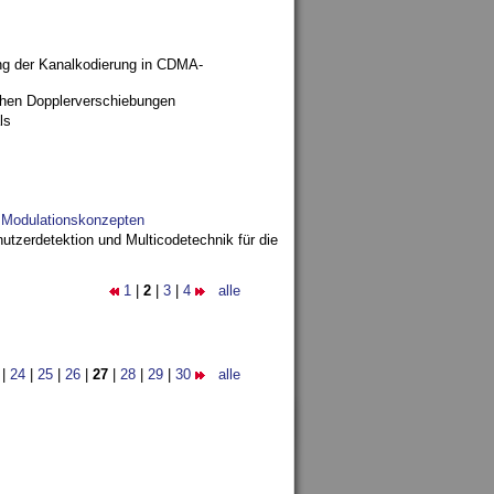
ng der Kanalkodierung in CDMA-
ohen Dopplerverschiebungen
ls
d Modulationskonzepten
utzerdetektion und Multicodetechnik für die
1
|
2
|
3
|
4
alle
|
24
|
25
|
26
|
27
|
28
|
29
|
30
alle