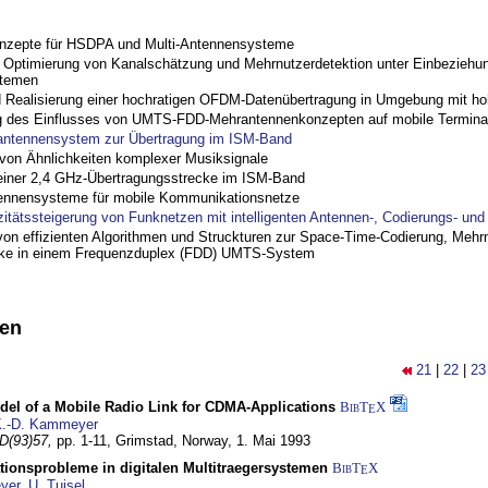
nzepte für HSDPA und Multi-Antennensysteme
ptimierung von Kanalschätzung und Mehrnutzerdetektion unter Einbeziehu
stemen
nd Realisierung einer hochratigen OFDM-Datenübertragung in Umgebung mit h
 des Einflusses von UMTS-FDD-Mehrantennenkonzepten auf mobile Termina
antennensystem zur Übertragung im ISM-Band
on Ähnlichkeiten komplexer Musiksignale
einer 2,4 GHz-Übertragungsstrecke im ISM-Band
ennensysteme für mobile Kommunikationsnetze
zitätssteigerung von Funknetzen mit intelligenten Antennen-, Codierungs- un
on effizienten Algorithmen und Struckturen zur Space-Time-Codierung, Mehrn
cke in einem Frequenzduplex (FDD) UMTS-System
nen
21
|
22
|
23
del of a Mobile Radio Link for CDMA-Applications
BibT
X
E
.-D. Kammeyer
D(93)57,
pp. 1-11,
Grimstad, Norway,
1. Mai 1993
tionsprobleme in digitalen Multitraegersystemen
BibT
X
E
yer
,
U. Tuisel