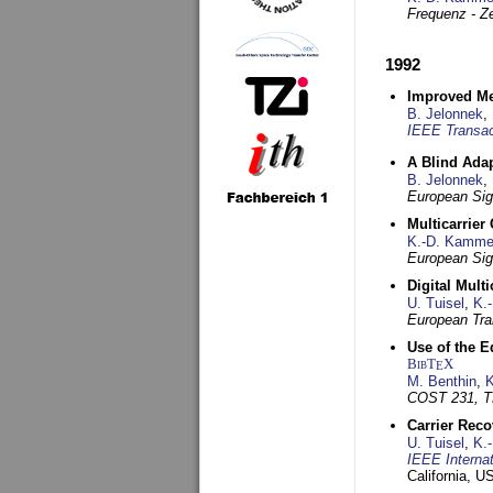
Frequenz - Ze
1992
Improved Met
B. Jelonnek
,
IEEE Transac
A Blind Adap
B. Jelonnek
,
European Sig
Multicarrier
K.-D. Kamme
European Sig
Digital Mult
U. Tuisel
,
K.
European Tra
Use of the E
BibT
X
E
M. Benthin
,
K
COST 231, T
Carrier Reco
U. Tuisel
,
K.
IEEE Interna
California, 