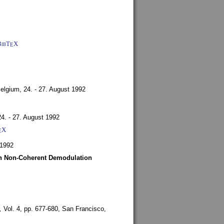
BibT
X
E
Belgium,
24. - 27. August 1992
24. - 27. August 1992
X
E
 1992
ith Non-Coherent Demodulation
,
Vol. 4, pp. 677-680,
San Francisco,