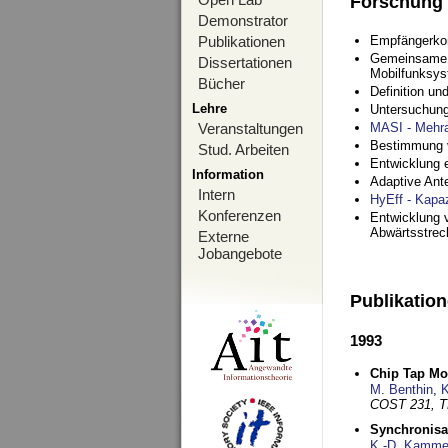
Forschung
Demonstrator
Publikationen
Empfängerko
Gemeinsame O
Dissertationen
Mobilfunksy
Bücher
Definition u
Lehre
Untersuchung
Veranstaltungen
MASI - Mehr
Bestimmung v
Stud. Arbeiten
Entwicklung 
Information
Adaptive Ant
Intern
HyEff - Kapa
Konferenzen
Entwicklung v
Abwärtsstre
Externe
Jobangebote
Publikatio
1993
Chip Tap Mo
M. Benthin
,
K
COST 231, T
Synchronisa
K.-D. Kamme