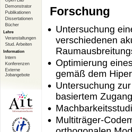
Demonstrator
Forschung
Publikationen
Dissertationen
Bücher
Untersuchung ein
Lehre
verschiedenen ak
Veranstaltungen
Stud. Arbeiten
Raumausbreitung
Information
Intern
Optimierung ein
Konferenzen
Externe
gemäß dem Hiperl
Jobangebote
Untersuchung zur 
basiertem Zugan
Machbarkeitsstud
Multiträger-Codem
orthogonalen Mod