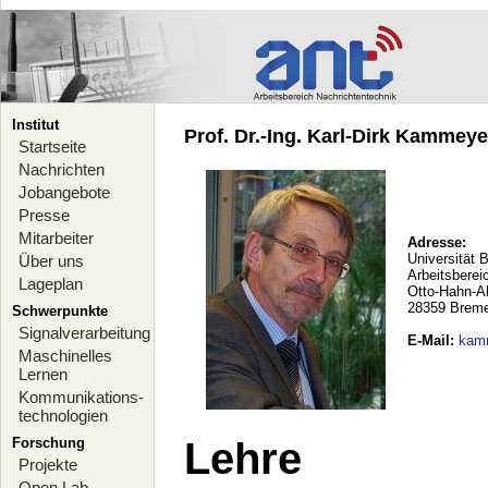
Institut
Prof. Dr.-Ing. Karl-Dirk Kammeyer
Startseite
Nachrichten
Jobangebote
Presse
Mitarbeiter
Adresse:
Universität 
Über uns
Arbeitsberei
Lageplan
Otto-Hahn-A
28359 Brem
Schwerpunkte
Signalverarbeitung
E-Mail
:
kam
Maschinelles
Lernen
Kommunikations-
technologien
Forschung
Lehre
Projekte
Open Lab