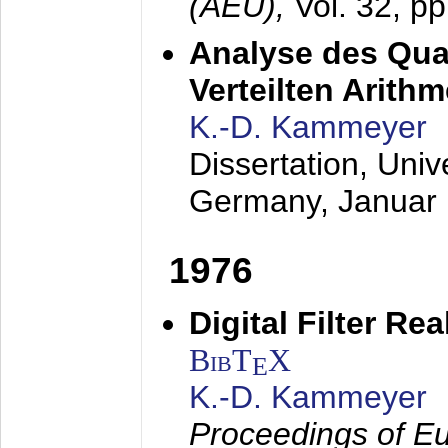
(AEÜ),
Vol. 32, p
Analyse des Quan
Verteilten Arithm
K.-D. Kammeyer
Dissertation, Univ
Germany,
Januar
1976
Digital Filter Re
BibT
X
E
K.-D. Kammeyer
Proceedings of Eu