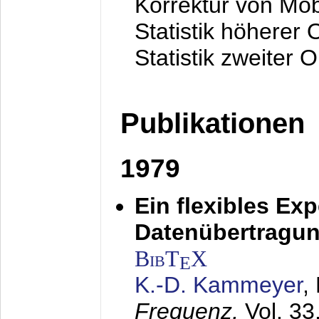
Korrektur von Mo
Statistik höherer
Statistik zweiter 
Publikationen
1979
Ein flexibles Ex
Datenübertragung
BibT
X
E
K.-D. Kammeyer
,
Frequenz,
Vol. 33