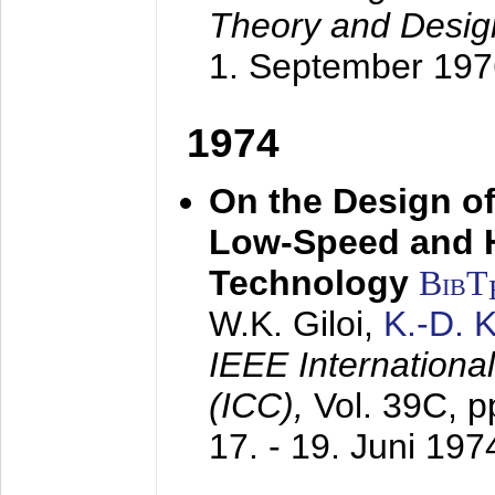
Theory and Desig
1. September 197
1974
On the Design of
Low-Speed and 
Technology
BibT
W.K. Giloi,
K.-D.
IEEE Internation
(ICC),
Vol. 39C, p
17. - 19. Juni 197