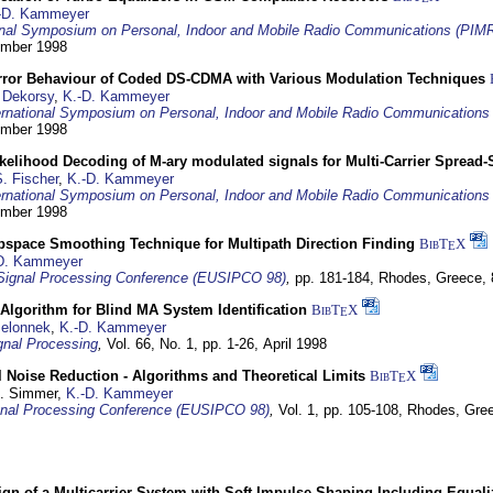
-D. Kammeyer
ional Symposium on Personal, Indoor and Mobile Radio Communications (PIM
tember 1998
Error Behaviour of Coded DS-CDMA with Various Modulation Techniques
 Dekorsy
,
K.-D. Kammeyer
ernational Symposium on Personal, Indoor and Mobile Radio Communication
tember 1998
elihood Decoding of M-ary modulated signals for Multi-Carrier Spread
. Fischer
,
K.-D. Kammeyer
ernational Symposium on Personal, Indoor and Mobile Radio Communication
tember 1998
bspace Smoothing Technique for Multipath Direction Finding
BibT
X
E
D. Kammeyer
Signal Processing Conference (EUSIPCO 98)
,
pp. 181-184,
Rhodes, Greece,
Algorithm for Blind MA System Identification
BibT
X
E
Jelonnek
,
K.-D. Kammeyer
nal Processing
,
Vol. 66, No. 1, pp. 1-26,
April 1998
 Noise Reduction - Algorithms and Theoretical Limits
BibT
X
E
U. Simmer,
K.-D. Kammeyer
nal Processing Conference (EUSIPCO 98)
,
Vol. 1, pp. 105-108,
Rhodes, Gre
gn of a Multicarrier System with Soft Impulse Shaping Including Equali