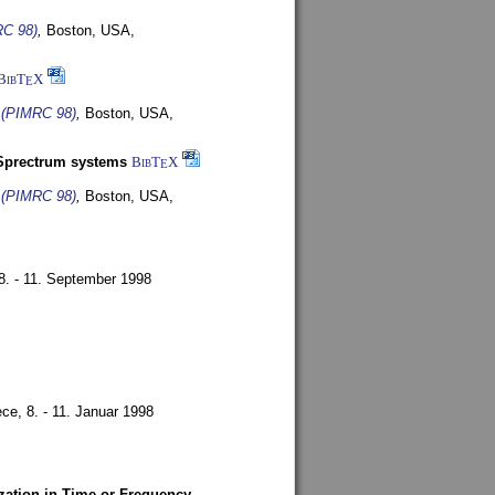
RC 98)
,
Boston, USA,
BibT
X
E
s (PIMRC 98)
,
Boston, USA,
-Sprectrum systems
BibT
X
E
s (PIMRC 98)
,
Boston, USA,
8. - 11. September 1998
ece,
8. - 11. Januar 1998
zation in Time or Frequency