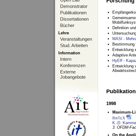
Forschung
Demonstrator
Publikationen
Empfängerko
Gemeinsame O
Dissertationen
Mobilfunksy
Bücher
Definition u
Lehre
Untersuchung
Veranstaltungen
MASI - Mehr
Bestimmung v
Stud. Arbeiten
Entwicklung 
Information
Adaptive Ant
Intern
HyEff - Kapa
Konferenzen
Entwicklung v
Abwärtsstre
Externe
Jobangebote
Publikatio
1998
Maximum-Lik
BibT
X
E
K.-D. Kamme
3. OFDM-Fac
On the Appl