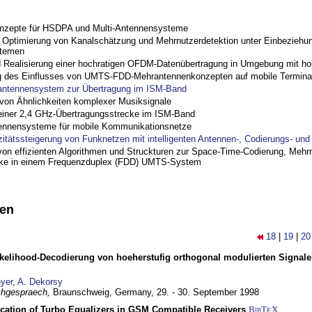
nzepte für HSDPA und Multi-Antennensysteme
ptimierung von Kanalschätzung und Mehrnutzerdetektion unter Einbeziehu
stemen
nd Realisierung einer hochratigen OFDM-Datenübertragung in Umgebung mit h
 des Einflusses von UMTS-FDD-Mehrantennenkonzepten auf mobile Termina
antennensystem zur Übertragung im ISM-Band
on Ähnlichkeiten komplexer Musiksignale
einer 2,4 GHz-Übertragungsstrecke im ISM-Band
ennensysteme für mobile Kommunikationsnetze
zitätssteigerung von Funknetzen mit intelligenten Antennen-, Codierungs- un
on effizienten Algorithmen und Struckturen zur Space-Time-Codierung, Mehrn
cke in einem Frequenzduplex (FDD) UMTS-System
nen
18
|
19
|
20
elihood-Decodierung von hoeherstufig orthogonal modulierten Signa
yer
,
A. Dekorsy
hgespraech,
Braunschweig, Germany,
29. - 30. September 1998
ication of Turbo Equalizers in GSM Compatible Receivers
BibT
X
E