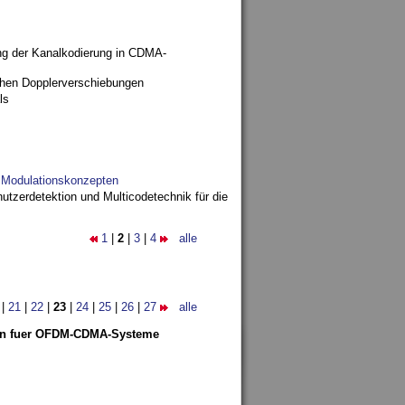
ng der Kanalkodierung in CDMA-
ohen Dopplerverschiebungen
ls
d Modulationskonzepten
utzerdetektion und Multicodetechnik für die
1
|
2
|
3
|
4
alle
|
21
|
22
|
23
|
24
|
25
|
26
|
27
alle
len fuer OFDM-CDMA-Systeme