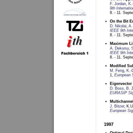
F. Jordan
,
K.
9th Internat
8. - 11. Sep
On the Bit 
D. Nikolai
,
A.
IEEE 9th Int
8. - 11. Sep
Maximum Lik
A. Dekorsy
,
S
IEEE 9th Int
8. - 11. Sep
Modified Su
M. Feng
,
K.-
1,
European 
Eigenvector 
D. Boss
,
B. 
EURASIP Sig
Multichannel
J. Bitzer
, K.
European Sig
1997
Optimal Desi