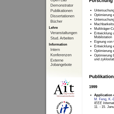
Forschung
Demonstrator
Publikationen
Untersuchung
Optimierung
Dissertationen
Untersuchung
Bücher
Machbarkeits
Lehre
Multiträger-C
Veranstaltungen
Entwicklung u
Mobilstation
Stud. Arbeiten
Eignung von
Information
Entwicklung 
Intern
Optimierung 
Konferenzen
Optimierung 
und zyklostat
Externe
Jobangebote
Publikatio
1999
Application
M. Feng
,
K.-
IEEE Interna
11. - 15. Jan