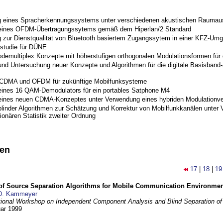
 eines Spracherkennungssystems unter verschiedenen akustischen Raumau
 eines OFDM-Übertragungssytems gemäß dem Hiperlan/2 Standard
 zur Dienstqualität von Bluetooth basiertem Zugangssytem in einer KFZ-Um
studie für DÜNE
odemultiplex Konzepte mit höherstufigen orthogonalen Modulationsformen für
nd Untersuchung neuer Konzepte und Algorithmen für die digitale Basisband-S
 CDMA und OFDM für zukünftige Mobilfunksysteme
eines 16 QAM-Demodulators für ein portables Satphone M4
eines neuen CDMA-Konzeptes unter Verwendung eines hybriden Modulationve
blinder Algorithmen zur Schätzung und Korrektur von Mobilfunkkanälen unter 
ionären Statistik zweiter Ordnung
nen
17
|
18
|
19
 of Source Separation Algorithms for Mobile Communication Environme
D. Kammeyer
tional Workshop on Independent Component Analysis and Blind Separation of
uar 1999