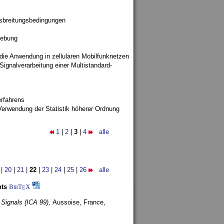
sbreitungsbedingungen
gebung
 die Anwendung in zellularen Mobilfunknetzen
ignalverarbeitung einer Multistandard-
rfahrens
Verwendung der Statistik höherer Ordnung
1
|
2
|
3
|
4
alle
|
20
|
21
|
22
|
23
|
24
|
25
|
26
alle
nts
BibT
X
E
 Signals (ICA 99),
Aussoise, France,