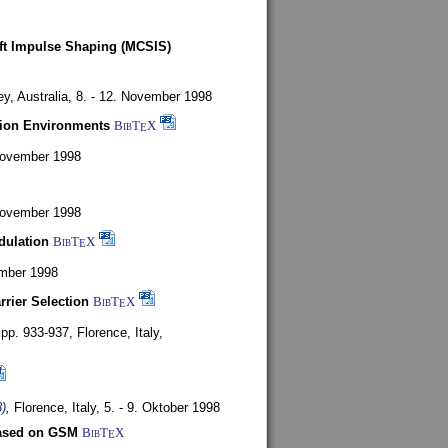
oft Impulse Shaping (MCSIS)
y, Australia,
8. - 12. November 1998
tion Environments
BibT
X
E
 November 1998
 November 1998
dulation
BibT
X
E
mber 1998
rrier Selection
BibT
X
E
, pp. 933-937,
Florence, Italy,
)
,
Florence, Italy,
5. - 9. Oktober 1998
based on GSM
BibT
X
E