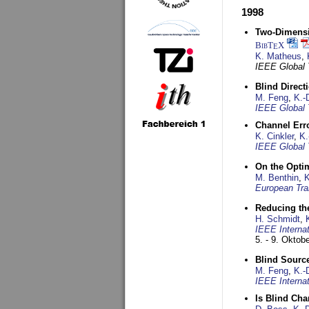
1998
Two-Dimensio
BibT
X
E
K. Matheus
,
IEEE Global
Blind Direct
M. Feng
,
K.-
IEEE Global 
Channel Err
K. Cinkler
,
K.
IEEE Global 
On the Opti
M. Benthin
,
K
European Tra
Reducing the
H. Schmidt
,
IEEE Interna
5. - 9. Oktob
Blind Sourc
M. Feng
,
K.-
IEEE Interna
Is Blind Ch