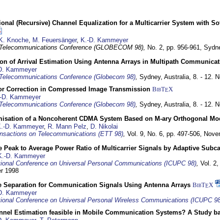
nal (Recursive) Channel Equalization for a Multicarrier System with S
K. Knoche
,
M. Feuersänger
,
K.-D. Kammeyer
 Telecommunications Conference (GLOBECOM 98),
No. 2, pp. 956-961,
Sydne
ion of Arrival Estimation Using Antenna Arrays in Multipath Communica
D. Kammeyer
Telecommunications Conference (Globecom 98)
,
Sydney, Australia,
8. - 12.
or Correction in Compressed Image Transmission
BibT
X
E
-D. Kammeyer
Telecommunications Conference (Globecom 98)
,
Sydney, Australia,
8. - 12.
misation of a Noncoherent CDMA System Based on M-ary Orthogonal Mo
.-D. Kammeyer
,
R. Mann Pelz
,
D. Nikolai
nsactions on Telecommunications (ETT 98)
,
Vol. 9, No. 6, pp. 497-506,
Nove
 Peak to Average Power Ratio of Multicarrier Signals by Adaptive Subca
K.-D. Kammeyer
tional Conference on Universal Personal Communications (ICUPC 98)
,
Vol. 2
er 1998
e Separation for Communication Signals Using Antenna Arrays
BibT
X
E
D. Kammeyer
tional Conference on Universal Personal Wireless Communications (ICUPC 98
annel Estimation feasible in Mobile Communication Systems? A Study 