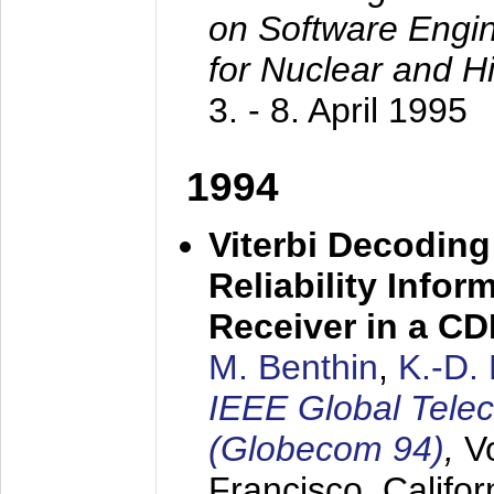
on Software Engine
for Nuclear and H
3. - 8. April 1995
1994
Viterbi Decoding
Reliability Info
Receiver in a C
M. Benthin
,
K.-D.
IEEE Global Tele
(Globecom 94)
,
V
Francisco, Califor