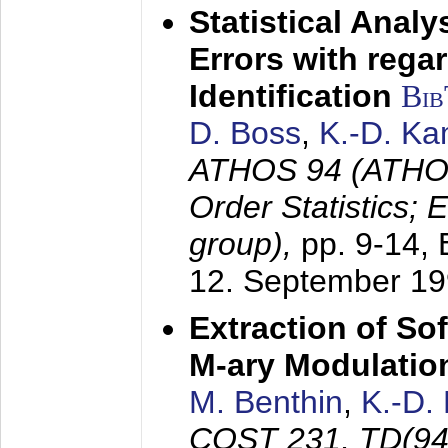
Statistical Anal
Errors with rega
Identification
Bi
D. Boss
,
K.-D. K
ATHOS 94 (ATHOS
Order Statistics;
group),
pp. 9-14,
12. September 1
Extraction of Sof
M-ary Modulatio
M. Benthin
,
K.-D.
COST 231, TD(94