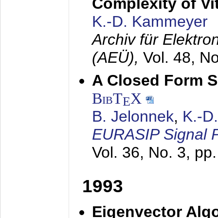
Complexity of Vi
K.-D. Kammeyer
Archiv für Elektr
(AEÜ),
Vol. 48, N
A Closed Form So
BibT
X
E
B. Jelonnek
,
K.-D
EURASIP Signal P
Vol. 36, No. 3, pp
1993
Eigenvector Algo