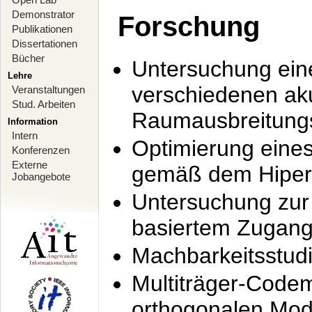
Demonstrator
Forschung
Publikationen
Dissertationen
Bücher
Untersuchung ein
Lehre
verschiedenen ak
Veranstaltungen
Stud. Arbeiten
Raumausbreitung
Information
Intern
Optimierung ein
Konferenzen
Externe
gemäß dem Hiperl
Jobangebote
Untersuchung zur 
basiertem Zugan
Machbarkeitsstud
Multiträger-Codem
orthogonalen Mod