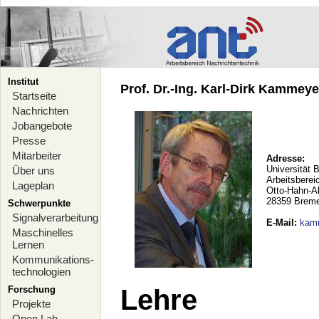
Institut
Prof. Dr.-Ing. Karl-Dirk Kammeyer
Startseite
Nachrichten
Jobangebote
Presse
Mitarbeiter
Adresse:
Universität 
Über uns
Arbeitsberei
Lageplan
Otto-Hahn-A
28359 Brem
Schwerpunkte
Signalverarbeitung
E-Mail
:
kam
Maschinelles
Lernen
Kommunikations-
technologien
Forschung
Lehre
Projekte
Open Lab