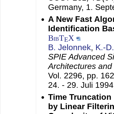
Germany,
1. Sep
A New Fast Algo
Identification B
BibT
X
E
B. Jelonnek
,
K.-D
SPIE Advanced Sig
Architectures and
Vol. 2296, pp. 16
24. - 29. Juli 1994
Time Truncation
by Linear Filter