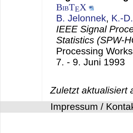
BibT
X
E
B. Jelonnek
,
K.-D
IEEE Signal Proc
Statistics (SPW-
Processing Worksh
7. - 9. Juni 1993
Zuletzt aktualisier
Impressum / Konta