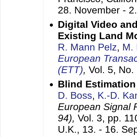
28. November - 2
Digital Video an
Existing Land M
R. Mann Pelz
,
M. 
European Transac
(ETT)
,
Vol. 5, No.
Blind Estimatio
D. Boss
,
K.-D. K
European Signal
94),
Vol. 3, pp. 1
U.K.,
13. - 16. S