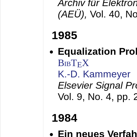
Archiv für Elektr
(AEÜ),
Vol. 40, N
1985
Equalization Pro
BibT
X
E
K.-D. Kammeyer
Elsevier Signal P
Vol. 9, No. 4, pp.
1984
Ein neues Verfah