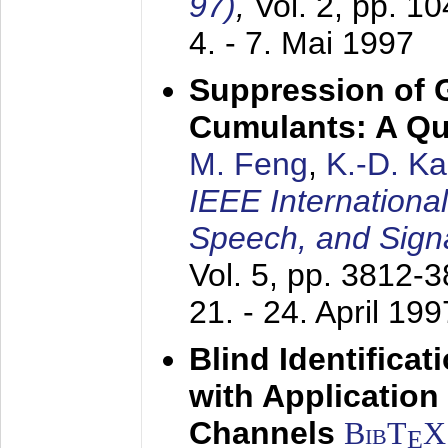
97)
,
Vol. 2, pp. 1
4. - 7. Mai 1997
Suppression of 
Cumulants: A Qua
M. Feng
,
K.-D. K
IEEE Internationa
Speech, and Sign
Vol. 5, pp. 3812-
21. - 24. April 199
Blind Identifica
with Applicatio
Channels
BibT
X
E