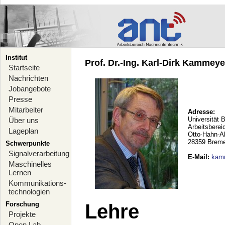
Institut
Prof. Dr.-Ing. Karl-Dirk Kammeyer
Startseite
Nachrichten
Jobangebote
Presse
Mitarbeiter
Adresse:
Universität 
Über uns
Arbeitsberei
Lageplan
Otto-Hahn-A
28359 Brem
Schwerpunkte
Signalverarbeitung
E-Mail
:
kam
Maschinelles
Lernen
Kommunikations-
technologien
Forschung
Lehre
Projekte
Open Lab