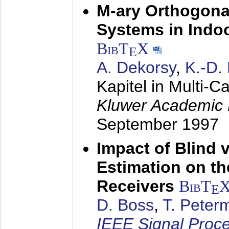
M-ary Orthogona
Systems in Indo
BibT
X
E
A. Dekorsy
,
K.-D.
Kapitel in Multi-
Kluwer Academic 
September 1997
Impact of Blind 
Estimation on t
Receivers
BibT
E
D. Boss
,
T. Peter
IEEE Signal Proc