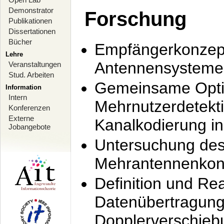
Demonstrator
Forschung
Publikationen
Dissertationen
Bücher
Empfängerkonzept
Lehre
Antennensysteme
Veranstaltungen
Stud. Arbeiten
Gemeinsame Opti
Information
Intern
Mehrnutzerdetekti
Konferenzen
Externe
Kanalkodierung 
Jobangebote
Untersuchung de
Mehrantennenkonz
Definition und Re
Datenübertragung
Dopplerverschie