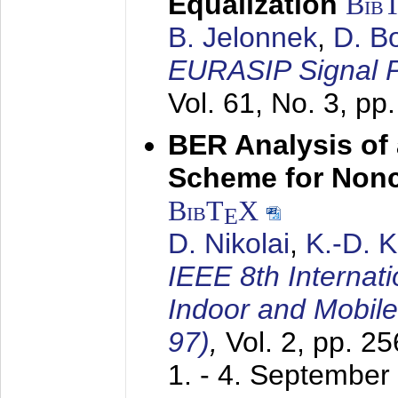
Equalization
Bib
B. Jelonnek
,
D. B
EURASIP Signal P
Vol. 61, No. 3, pp
BER Analysis of
Scheme for Non
BibT
X
E
D. Nikolai
,
K.-D. 
IEEE 8th Internat
Indoor and Mobil
97)
,
Vol. 2, pp. 2
1. - 4. September