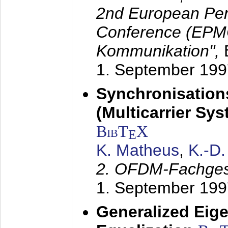
2nd European Per
Conference (EPMC
Kommunikation",
1. September 199
Synchronisation
(Multicarrier Sy
BibT
X
E
K. Matheus
,
K.-D
2. OFDM-Fachge
1. September 199
Generalized Eige