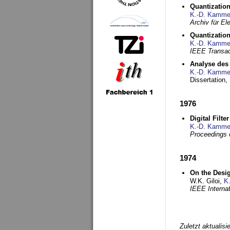
Quantization
K.-D. Kamme
Archiv für E
Quantization
K.-D. Kamme
IEEE Transac
Analyse des 
K.-D. Kamme
Dissertation,
1976
Digital Filte
K.-D. Kamme
Proceedings 
1974
On the Desi
W.K. Giloi,
K
IEEE Interna
Zuletzt aktualis