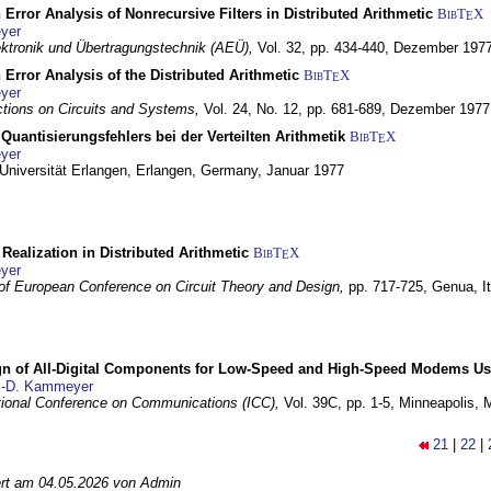
 Error Analysis of Nonrecursive Filters in Distributed Arithmetic
BibT
X
E
yer
lektronik und Übertragungstechnik (AEÜ),
Vol. 32, pp. 434-440,
Dezember 197
 Error Analysis of the Distributed Arithmetic
BibT
X
E
yer
tions on Circuits and Systems,
Vol. 24, No. 12, pp. 681-689,
Dezember 1977
Quantisierungsfehlers bei der Verteilten Arithmetik
BibT
X
E
yer
 Universität Erlangen,
Erlangen, Germany,
Januar 1977
r Realization in Distributed Arithmetic
BibT
X
E
yer
of European Conference on Circuit Theory and Design,
pp. 717-725,
Genua, It
gn of All-Digital Components for Low-Speed and High-Speed Modems 
.-D. Kammeyer
tional Conference on Communications (ICC),
Vol. 39C, pp. 1-5,
Minneapolis,
21
|
22
|
iert am 04.05.2026 von Admin