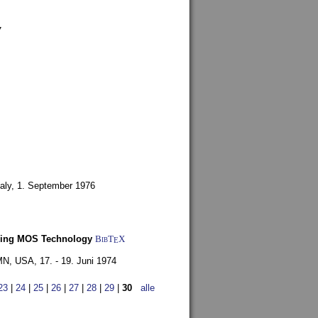
7
aly,
1. September 1976
Using MOS Technology
BibT
X
E
 MN, USA,
17. - 19. Juni 1974
23
|
24
|
25
|
26
|
27
|
28
|
29
|
30
alle