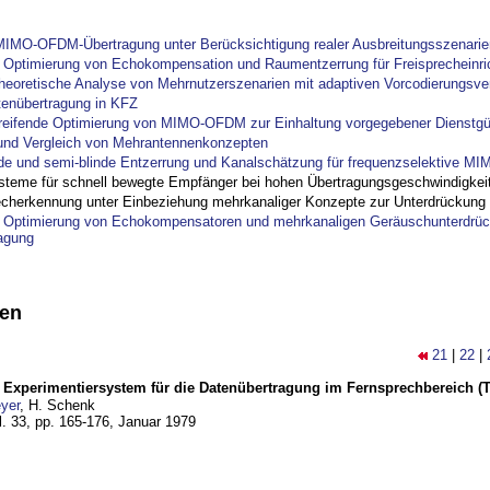
IMO-OFDM-Übertragung unter Berücksichtigung realer Ausbreitungsszenarie
ptimierung von Echokompensation und Raumentzerrung für Freisprecheinri
theoretische Analyse von Mehrnutzerszenarien mit adaptiven Vorcodierungsver
tenübertragung in KFZ
reifende Optimierung von MIMO-OFDM zur Einhaltung vorgegebener Dienstgü
und Vergleich von Mehrantennenkonzepten
nde und semi-blinde Entzerrung und Kanalschätzung für frequenzselektive M
steme für schnell bewegte Empfänger bei hohen Übertragungsgeschwindigkei
cherkennung unter Einbeziehung mehrkanaliger Konzepte zur Unterdrückung
ptimierung von Echokompensatoren und mehrkanaligen Geräuschunterdrück
agung
nen
21
|
22
|
s Experimentiersystem für die Datenübertragung im Fernsprechbereich (Tei
yer
, H. Schenk
l. 33, pp. 165-176,
Januar 1979