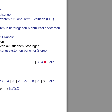
n
chtungen
fahren für Long Term Evolution (LTE)
ten in heterogenen Mehrnutzer-Systemen
IMO-Kanäle
ten
 von akustischen Störungen
ungssystemen bei einer Stereo
1
|
2
|
3
|
4
alle
23
|
24
|
25
|
26
|
27
|
28
|
29
|
30
alle
l II)
BibT
X
E