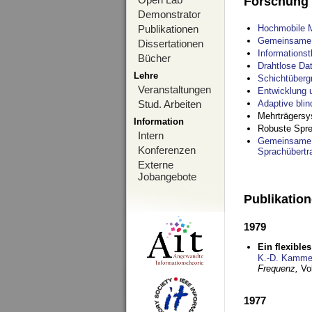
Forschung
Demonstrator
Publikationen
Hochmobile M
Gemeinsame O
Dissertationen
Informations
Bücher
Drahtlose Da
Lehre
Schichtüberg
Veranstaltungen
Entwicklung 
Stud. Arbeiten
Adaptive bli
Mehrträgersy
Information
Robuste Spre
Intern
Gemeinsame O
Konferenzen
Sprachübertr
Externe
Jobangebote
Publikatio
1979
Ein flexible
K.-D. Kamme
Frequenz,
Vo
1977