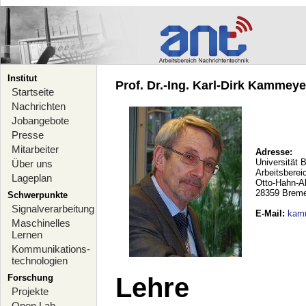
Institut
Prof. Dr.-Ing. Karl-Dirk Kammeyer
Startseite
Nachrichten
Jobangebote
Presse
Mitarbeiter
Adresse:
Universität 
Über uns
Arbeitsberei
Lageplan
Otto-Hahn-A
28359 Brem
Schwerpunkte
Signalverarbeitung
E-Mail
:
kam
Maschinelles
Lernen
Kommunikations-
technologien
Forschung
Lehre
Projekte
Open Lab