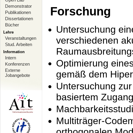
Demonstrator
Forschung
Publikationen
Dissertationen
Bücher
Untersuchung ein
Lehre
verschiedenen ak
Veranstaltungen
Stud. Arbeiten
Raumausbreitung
Information
Intern
Optimierung ein
Konferenzen
Externe
gemäß dem Hiperl
Jobangebote
Untersuchung zur 
basiertem Zugan
Machbarkeitsstud
Multiträger-Codem
orthogonalen Mod