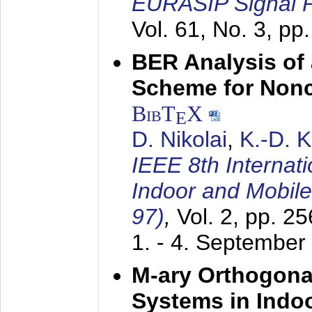
EURASIP Signal P
Vol. 61, No. 3, pp
BER Analysis of
Scheme for Non
BibT
X
E
D. Nikolai
,
K.-D. 
IEEE 8th Internat
Indoor and Mobil
97)
,
Vol. 2, pp. 2
1. - 4. September
M-ary Orthogona
Systems in Indo