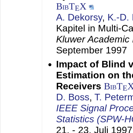
BibT
X
E
A. Dekorsy
,
K.-D.
Kapitel in Multi-
Kluwer Academic 
September 1997
Impact of Blind 
Estimation on t
Receivers
BibT
E
D. Boss
,
T. Peter
IEEE Signal Proc
Statistics (SPW-
21. - 23. Juli 1997