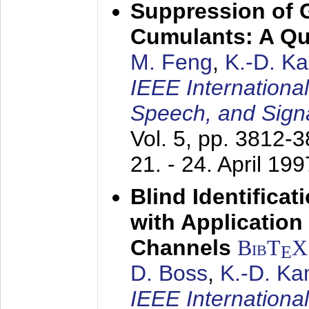
Suppression of 
Cumulants: A Qua
M. Feng
,
K.-D. K
IEEE Internationa
Speech, and Sign
Vol. 5, pp. 3812-
21. - 24. April 199
Blind Identifica
with Applicatio
Channels
BibT
X
E
D. Boss
,
K.-D. K
IEEE Internationa