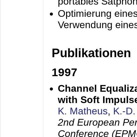
portables Satpho
Optimierung eine
Verwendung eines
Publikationen
1997
Channel Equaliza
with Soft Impul
K. Matheus
,
K.-D
2nd European Per
Conference (EPMC