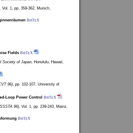
,
Vol. 1, pp. 359-362,
Munich,
uginnenräumen
BibT
X
E
ise Fields
BibT
X
E
al Society of Japan,
Honolulu, Hawaii,
CVT 96),
pp. 102-107,
University of
ed-Loop Power Control
BibT
X
E
(ISSSTA 96),
Vol. 1, pp. 239-243,
Mainz,
lsformung
BibT
X
E