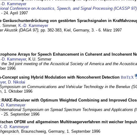
.-D. Kammeyer
tional Conference on Acoustics, Speech, and Signal Processing (ICASSP 97)
 - 24. April 1997
e Geräuschunterdrückung von gestörten Sprachsignalen in Kraftfahrze
U. Simmer,
K.-D. Kammeyer
 der Akustik (DAGA 97),
pp. 382-383,
Kiel, Germany,
3. - 6. März 1997
crophone Arrays for Speech Enhancement in Coherent and Incoherent No
.-D. Kammeyer
, K.U. Simmer
at the 3rd joint meeting of the Acoustical Society of America and the Acoustic
mber 1996
Concept using Hybrid Modulation with Noncoherent Detection
BibT
X
E
yer
,
D. Nikolai
Symposium on Communications and Vehicular Technology in the Benelux (S
m,
1. Oktober 1996
 RAKE-Receiver with Optimum Weighted Combining and Improved Clos
-D. Kammeyer
International Symposium on Spread Spectrum Techniques and Applications 
. - 25. September 1996
wischen OFDM und allgemeinen Multitraegerverfahren mit weicher Impu
K.-D. Kammeyer
hgespräch,
Braunschweig, Germany,
1. September 1996