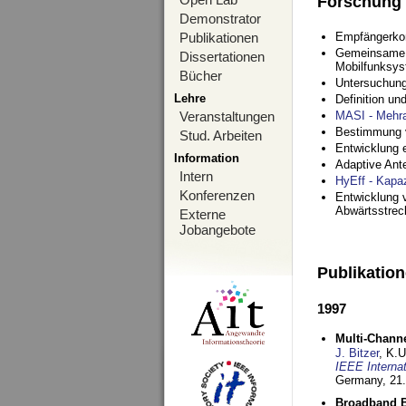
Forschung
Demonstrator
Publikationen
Empfängerko
Gemeinsame O
Dissertationen
Mobilfunksy
Bücher
Untersuchung
Lehre
Definition u
Veranstaltungen
MASI - Mehr
Bestimmung v
Stud. Arbeiten
Entwicklung 
Information
Adaptive Ant
Intern
HyEff - Kapa
Konferenzen
Entwicklung v
Abwärtsstre
Externe
Jobangebote
Publikatio
1997
Multi-Chann
J. Bitzer
, K.
IEEE Interna
Germany,
21.
Broadband B