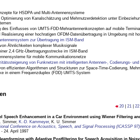
nzepte für HSDPA und Multi-Antennensysteme
ptimierung von Kanalschätzung und Mehrnutzerdetektion unter Einbeziehu
stemen
 des Einflusses von UMTS-FDD-Mehrantennenkonzepten auf mobile Termina
nd Realisierung einer hochratigen OFDM-Datenübertragung in Umgebung mit h
antennensystem zur Übertragung im ISM-Band
on Ähnlichkeiten komplexer Musiksignale
einer 2,4 GHz-Übertragungsstrecke im ISM-Band
ennensysteme für mobile Kommunikationsnetze
zitätssteigerung von Funknetzen mit intelligenten Antennen-, Codierungs- un
on effizienten Algorithmen und Struckturen zur Space-Time-Codierung, Mehrn
cke in einem Frequenzduplex (FDD) UMTS-System
nen
20
|
21
|
22
el Speech Enhancement in a Car Environment using Wiener Filtering and
U. Simmer,
K.-D. Kammeyer
, K. U. Simmer
tional Conference on Acoustics, Speech, and Signal Processing (ICASSP 97)
 - 24. April 1997
eamforming with Adaptive Postfiltering for Speech Acquisition in Nois