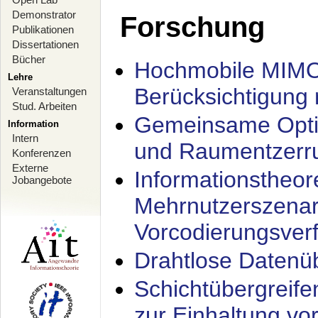
Demonstrator
Forschung
Publikationen
Dissertationen
Bücher
Hochmobile MIMO
Lehre
Berücksichtigung 
Veranstaltungen
Stud. Arbeiten
Gemeinsame Opti
Information
Intern
und Raumentzerru
Konferenzen
Externe
Informationstheor
Jobangebote
Mehrnutzerszenar
Vorcodierungsverf
Drahtlose Datenü
Schichtübergrei
zur Einhaltung vo