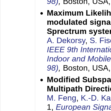
98)
,
Boston, USA
Maximum Likelih
modulated signal
Sprectrum syst
A. Dekorsy
,
S. Fis
IEEE 9th Internat
Indoor and Mobil
98)
,
Boston, USA
Modified Subspa
Multipath Direct
M. Feng
,
K.-D. K
1,
European Signa