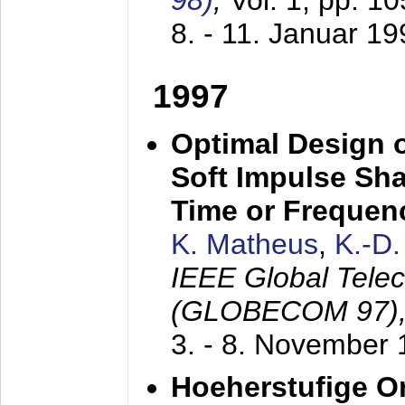
98)
,
Vol. 1, pp. 1
8. - 11. Januar 1
1997
Optimal Design o
Soft Impulse Sha
Time or Frequenc
K. Matheus
,
K.-D
IEEE Global Tele
(GLOBECOM 97)
3. - 8. November
Hoeherstufige O