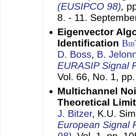
(EUSIPCO 98)
,
p
8. - 11. Septembe
Eigenvector Alg
Identification
Bi
D. Boss
,
B. Jelon
EURASIP Signal P
Vol. 66, No. 1, pp
Multichannel No
Theoretical Limi
J. Bitzer
, K.U. Si
European Signal