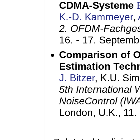
CDMA-Systeme
K.-D. Kammeyer
,
2. OFDM-Fachge
16. - 17. Septem
Comparison of O
Estimation Tech
J. Bitzer
, K.U. Si
5th International
NoiseControl (I
London, U.K.,
11.