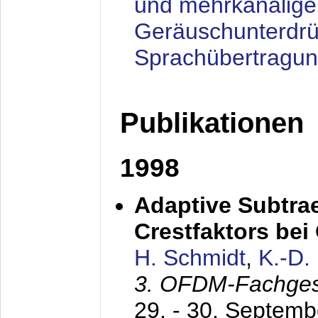
und mehrkanalige
Geräuschunterdrü
Sprachübertragu
Publikationen
1998
Adaptive Subtra
Crestfaktors be
H. Schmidt
,
K.-D
3. OFDM-Fachge
29. - 30. Septem