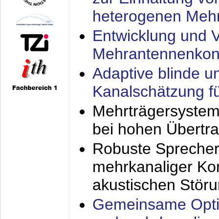
heterogenen Meh
Entwicklung und V
Mehrantennenkon
Adaptive blinde u
Kanalschätzung f
Mehrträgersystem
bei hohen Übertr
Robuste Sprecher
mehrkanaliger Ko
akustischen Stör
Gemeinsame Opti