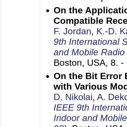
On the Applicati
Compatible Rece
F. Jordan
,
K.-D. 
9th International
and Mobile Radio
Boston, USA,
8. 
On the Bit Erro
with Various Mo
D. Nikolai
,
A. Dek
IEEE 9th Internat
Indoor and Mobil