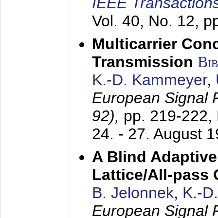
IEEE Transactions
Vol. 40, No. 12, 
Multicarrier Conc
Transmission
Bi
K.-D. Kammeyer
,
European Signal
92),
pp. 219-222,
24. - 27. August 
A Blind Adaptive
Lattice/All-pass
B. Jelonnek
,
K.-D
European Signal