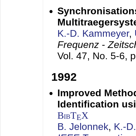
Synchronisations
Multitraegersys
K.-D. Kammeyer
,
Frequenz - Zeitsc
Vol. 47, No. 5-6, 
1992
Improved Method
Identification us
BibT
X
E
B. Jelonnek
,
K.-D