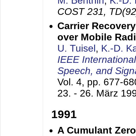
M. Benthin
,
K.-D.
COST 231, TD(92
Carrier Recovery
over Mobile Rad
U. Tuisel
,
K.-D. 
IEEE Internationa
Speech, and Sign
Vol. 4, pp. 677-6
23. - 26. März 19
1991
A Cumulant Zero