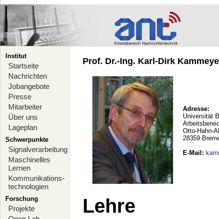
Institut
Prof. Dr.-Ing. Karl-Dirk Kammeyer
Startseite
Nachrichten
Jobangebote
Presse
Mitarbeiter
Adresse:
Universität 
Über uns
Arbeitsberei
Lageplan
Otto-Hahn-A
28359 Brem
Schwerpunkte
Signalverarbeitung
E-Mail
:
kam
Maschinelles
Lernen
Kommunikations-
technologien
Forschung
Lehre
Projekte
Open Lab