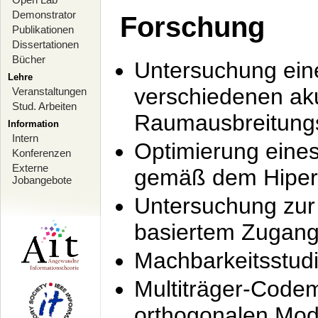
Demonstrator
Forschung
Publikationen
Dissertationen
Bücher
Untersuchung ein
Lehre
verschiedenen ak
Veranstaltungen
Stud. Arbeiten
Raumausbreitung
Information
Intern
Optimierung ein
Konferenzen
Externe
gemäß dem Hiperl
Jobangebote
Untersuchung zur 
basiertem Zugan
Machbarkeitsstud
Multiträger-Codem
orthogonalen Mod