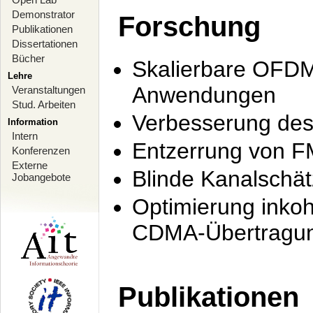
Demonstrator
Forschung
Publikationen
Dissertationen
Bücher
Skalierbare OFDM-
Lehre
Anwendungen
Veranstaltungen
Stud. Arbeiten
Verbesserung de
Information
Intern
Entzerrung von F
Konferenzen
Externe
Blinde Kanalschä
Jobangebote
Optimierung inko
CDMA-Übertragung
Publikationen