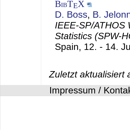
BibT
X
E
D. Boss
,
B. Jelon
IEEE-SP/ATHOS W
Statistics (SPW-
Spain,
12. - 14. J
Zuletzt aktualisier
Impressum / Konta