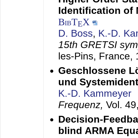
Identification o
BibT
X
E
D. Boss
,
K.-D. K
15th GRETSI sy
les-Pins, France,
Geschlossene Lö
und Systemidenti
K.-D. Kammeyer
Frequenz,
Vol. 49
Decision-Feedba
blind ARMA Equal