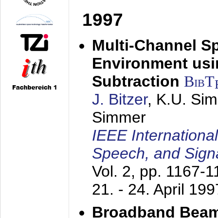
1997
Multi-Channel S
Environment usin
Subtraction
BibT
J. Bitzer
, K.U. Si
Simmer
IEEE Internationa
Speech, and Sign
Vol. 2, pp. 1167-
21. - 24. April 199
Broadband Beam