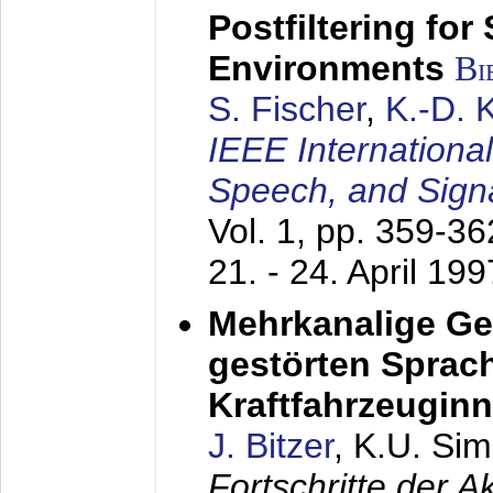
Postfiltering for
Environments
Bi
S. Fischer
,
K.-D.
IEEE Internationa
Speech, and Sign
Vol. 1, pp. 359-3
21. - 24. April 199
Mehrkanalige G
gestörten Sprach
Kraftfahrzeugin
J. Bitzer
, K.U. Si
Fortschritte der 