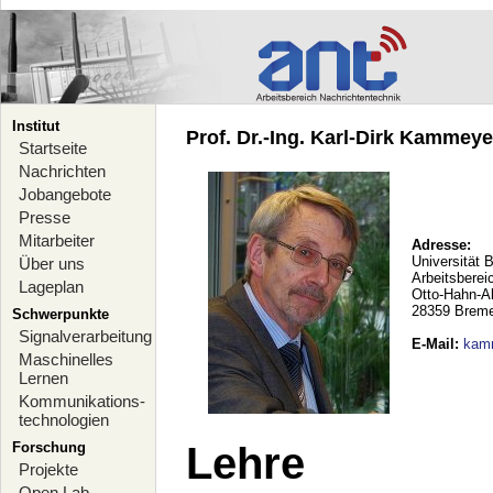
Institut
Prof. Dr.-Ing. Karl-Dirk Kammeyer
Startseite
Nachrichten
Jobangebote
Presse
Mitarbeiter
Adresse:
Universität 
Über uns
Arbeitsberei
Lageplan
Otto-Hahn-A
28359 Brem
Schwerpunkte
Signalverarbeitung
E-Mail
:
kam
Maschinelles
Lernen
Kommunikations-
technologien
Forschung
Lehre
Projekte
Open Lab