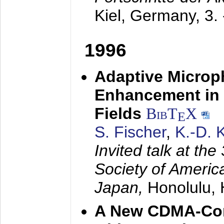
Kiel, Germany,
3.
1996
Adaptive Microp
Enhancement in 
Fields
BibT
X
E
S. Fischer
,
K.-D.
Invited talk at the
Society of America
Japan,
Honolulu, 
A New CDMA-Con