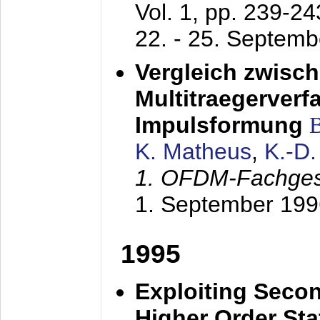
Vol. 1, pp. 239-2
22. - 25. Septem
Vergleich zwisc
Multitraegerverf
Impulsformung
K. Matheus
,
K.-D
1. OFDM-Fachge
1. September 199
1995
Exploiting Secon
Higher Order Stat