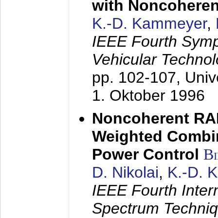
with Noncoheren
K.-D. Kammeyer
,
IEEE Fourth Sym
Vehicular Technol
pp. 102-107,
Univ
1. Oktober 1996
Noncoherent RA
Weighted Combi
Power Control
B
D. Nikolai
,
K.-D. 
IEEE Fourth Inte
Spectrum Techniq