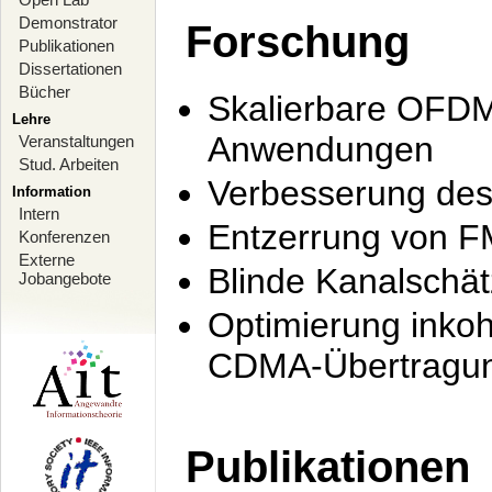
Demonstrator
Forschung
Publikationen
Dissertationen
Bücher
Skalierbare OFDM-
Lehre
Anwendungen
Veranstaltungen
Stud. Arbeiten
Verbesserung de
Information
Intern
Entzerrung von F
Konferenzen
Externe
Blinde Kanalschä
Jobangebote
Optimierung inko
CDMA-Übertragung
Publikationen