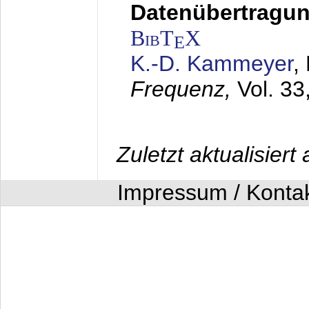
Datenübertragung
BibT
X
E
K.-D. Kammeyer
,
Frequenz,
Vol. 33
Zuletzt aktualisier
Impressum / Konta