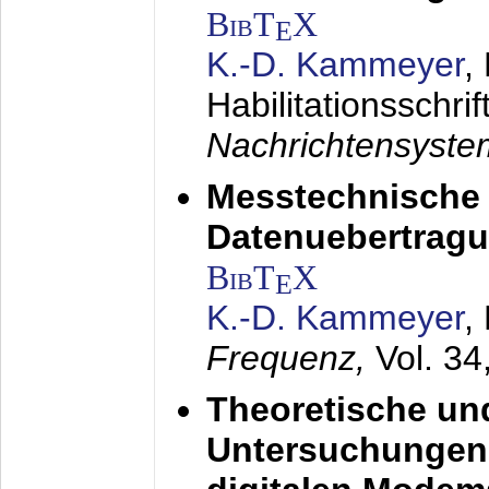
BibT
X
E
K.-D. Kammeyer
,
Habilitationsschrif
Nachrichtensyst
Messtechnische
Datenuebertragu
BibT
X
E
K.-D. Kammeyer
,
Frequenz,
Vol. 34
Theoretische un
Untersuchungen 