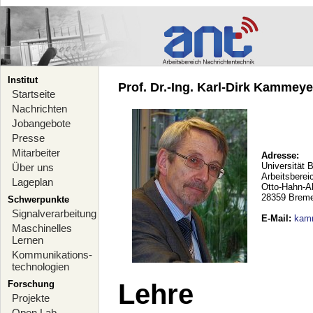
Institut
Prof. Dr.-Ing. Karl-Dirk Kammeyer
Startseite
Nachrichten
Jobangebote
Presse
Mitarbeiter
Adresse:
Universität 
Über uns
Arbeitsberei
Lageplan
Otto-Hahn-A
28359 Brem
Schwerpunkte
Signalverarbeitung
E-Mail
:
kam
Maschinelles
Lernen
Kommunikations-
technologien
Forschung
Lehre
Projekte
Open Lab