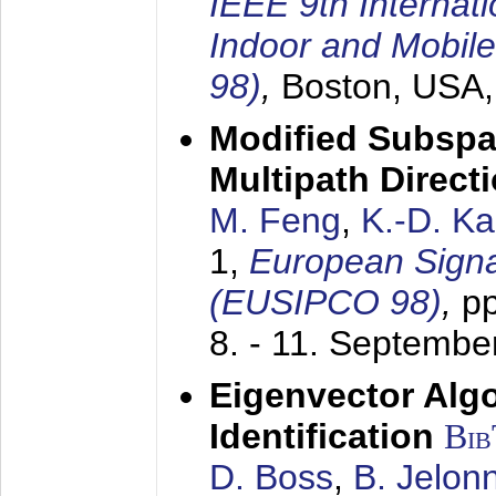
IEEE 9th Internat
Indoor and Mobil
98)
,
Boston, USA
Modified Subspa
Multipath Direct
M. Feng
,
K.-D. K
1,
European Signa
(EUSIPCO 98)
,
p
8. - 11. Septembe
Eigenvector Alg
Identification
Bi
D. Boss
,
B. Jelon