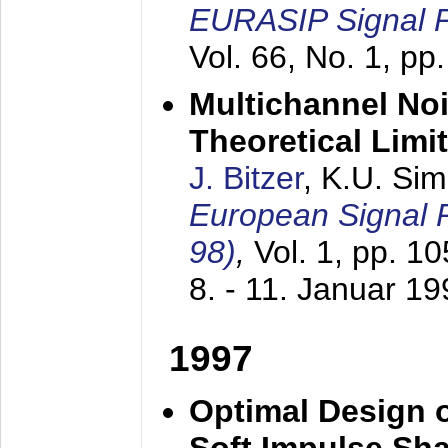
EURASIP Signal P
Vol. 66, No. 1, pp
Multichannel No
Theoretical Limi
J. Bitzer
, K.U. Si
European Signal
98)
,
Vol. 1, pp. 1
8. - 11. Januar 1
1997
Optimal Design o