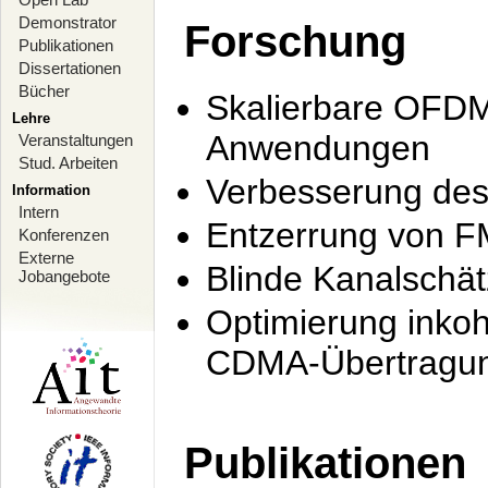
Demonstrator
Forschung
Publikationen
Dissertationen
Bücher
Skalierbare OFDM-
Lehre
Anwendungen
Veranstaltungen
Stud. Arbeiten
Verbesserung de
Information
Intern
Entzerrung von F
Konferenzen
Externe
Blinde Kanalschä
Jobangebote
Optimierung inko
CDMA-Übertragung
Publikationen