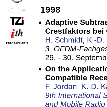
1998
Adaptive Subtra
Crestfaktors be
H. Schmidt
,
K.-D
3. OFDM-Fachge
29. - 30. Septem
On the Applicati
Compatible Rece
F. Jordan
,
K.-D. 
9th International
and Mobile Radio