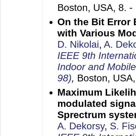
Boston, USA,
8. 
On the Bit Erro
with Various Mo
D. Nikolai
,
A. Dek
IEEE 9th Internat
Indoor and Mobil
98)
,
Boston, USA
Maximum Likelih
modulated signal
Sprectrum syst
A. Dekorsy
,
S. Fis