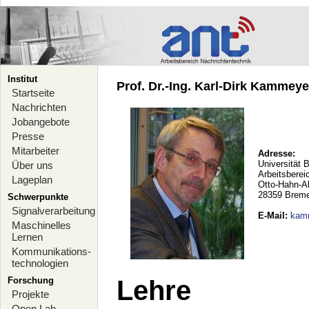
Institut
Prof. Dr.-Ing. Karl-Dirk Kammeyer
Startseite
Nachrichten
Jobangebote
Presse
Mitarbeiter
Adresse:
Universität 
Über uns
Arbeitsberei
Lageplan
Otto-Hahn-A
28359 Brem
Schwerpunkte
Signalverarbeitung
E-Mail
:
kam
Maschinelles
Lernen
Kommunikations-
technologien
Forschung
Lehre
Projekte
Open Lab