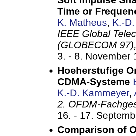
Soft Impulse Sha
Time or Frequenc
K. Matheus
,
K.-D
IEEE Global Tele
(GLOBECOM 97)
3. - 8. November
Hoeherstufige O
CDMA-Systeme
K.-D. Kammeyer
,
2. OFDM-Fachge
16. - 17. Septem
Comparison of O