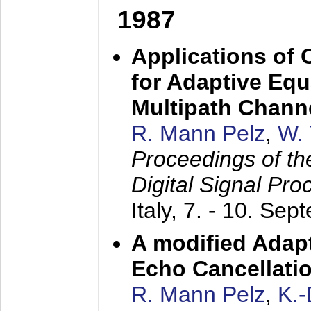
1987
Applications of
for Adaptive Equ
Multipath Chann
R. Mann Pelz
,
W. 
Proceedings of th
Digital Signal Pr
Italy,
7. - 10. Sep
A modified Adapt
Echo Cancellati
R. Mann Pelz
,
K.