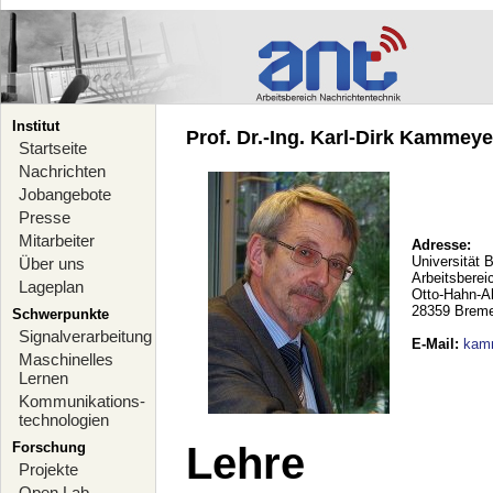
Institut
Prof. Dr.-Ing. Karl-Dirk Kammeyer
Startseite
Nachrichten
Jobangebote
Presse
Mitarbeiter
Adresse:
Universität 
Über uns
Arbeitsberei
Lageplan
Otto-Hahn-A
28359 Brem
Schwerpunkte
Signalverarbeitung
E-Mail
:
kam
Maschinelles
Lernen
Kommunikations-
technologien
Forschung
Lehre
Projekte
Open Lab