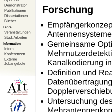
Demonstrator
Forschung
Publikationen
Dissertationen
Bücher
Empfängerkonzept
Lehre
Antennensysteme
Veranstaltungen
Stud. Arbeiten
Gemeinsame Opti
Information
Intern
Mehrnutzerdetekti
Konferenzen
Externe
Kanalkodierung 
Jobangebote
Definition und Re
Datenübertragung
Dopplerverschie
Untersuchung de
Mehrantennenkonz