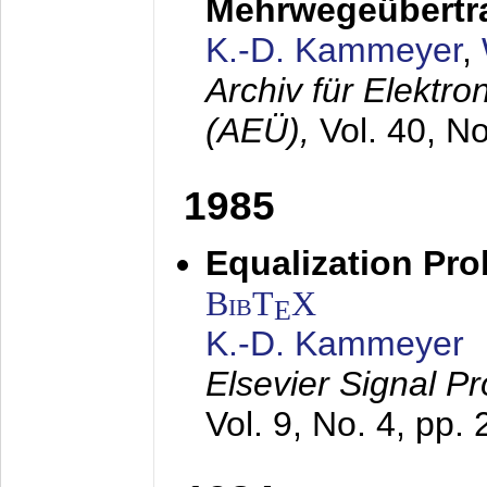
Mehrwegeübertr
K.-D. Kammeyer
,
Archiv für Elektr
(AEÜ),
Vol. 40, N
1985
Equalization Pro
BibT
X
E
K.-D. Kammeyer
Elsevier Signal P
Vol. 9, No. 4, pp.