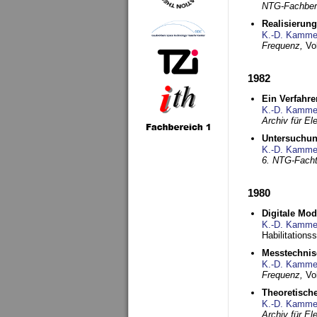
NTG-Fachberi
Realisierun
K.-D. Kamme
Frequenz,
Vo
1982
Ein Verfahre
K.-D. Kamme
Archiv für E
Untersuchun
K.-D. Kamme
6. NTG-Fach
1980
Digitale Mo
K.-D. Kamme
Habilitationss
Messtechnis
K.-D. Kamme
Frequenz,
Vo
Theoretisch
K.-D. Kamme
Archiv für E