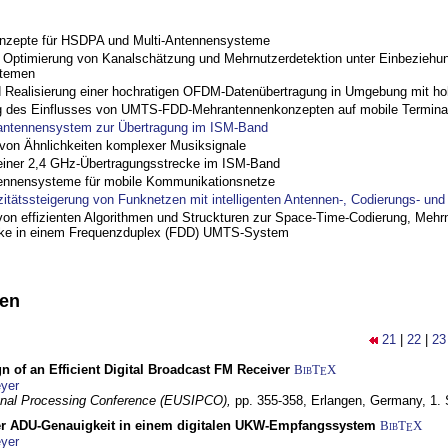
nzepte für HSDPA und Multi-Antennensysteme
ptimierung von Kanalschätzung und Mehrnutzerdetektion unter Einbeziehu
stemen
nd Realisierung einer hochratigen OFDM-Datenübertragung in Umgebung mit h
 des Einflusses von UMTS-FDD-Mehrantennenkonzepten auf mobile Termina
antennensystem zur Übertragung im ISM-Band
on Ähnlichkeiten komplexer Musiksignale
einer 2,4 GHz-Übertragungsstrecke im ISM-Band
ennensysteme für mobile Kommunikationsnetze
zitätssteigerung von Funknetzen mit intelligenten Antennen-, Codierungs- un
on effizienten Algorithmen und Struckturen zur Space-Time-Codierung, Mehrn
cke in einem Frequenzduplex (FDD) UMTS-System
nen
21
|
22
|
23
n of an Efficient Digital Broadcast FM Receiver
BibT
X
E
yer
gnal Processing Conference (EUSIPCO),
pp. 355-358,
Erlangen, Germany,
1.
r ADU-Genauigkeit in einem digitalen UKW-Empfangssystem
BibT
X
E
yer