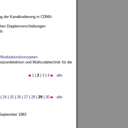
ng der Kanalkodierung in CDMA-
ohen Dopplerverschiebungen
ls
d Modulationskonzepten
utzerdetektion und Multicodetechnik für die
1
|
2
|
3
|
4
alle
|
24
|
25
|
26
|
27
|
28
|
29
|
30
alle
 September 1983