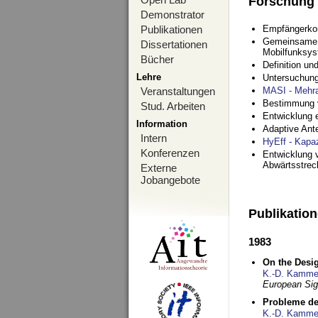
Forschung
Demonstrator
Publikationen
Empfängerko
Gemeinsame O
Dissertationen
Mobilfunksy
Bücher
Definition u
Lehre
Untersuchung
Veranstaltungen
MASI - Mehr
Bestimmung v
Stud. Arbeiten
Entwicklung 
Information
Adaptive Ant
Intern
HyEff - Kapa
Konferenzen
Entwicklung v
Abwärtsstre
Externe
Jobangebote
Publikatio
1983
On the Desig
K.-D. Kamme
European Si
Probleme de
K.-D. Kamme