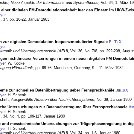
chte, Neue Aspekte der Informations-und Systemtheorie,
Vol. 84,
1. März 1
g einer digitalen FM-Demodulationseinheit fuer den Einsatz im UKW-Zwi
yer
l. 37, pp. 16-22,
Januar 1983
n zur digitalen Demodulation frequenzmodulierter Signale
BibT
X
E
yer
lektronik und Übertragungstechnik (AEÜ),
Vol. 36, No. 7/8, pp. 292-298,
Augus
gen nichtlinearer Verzerrungen in einem neuen digitalen FM-Demodula
yer
, W. Kooke
tagung Hörrundfunk,
pp. 69-76,
Mannheim, Germany,
9. - 11. März 1982
dems zur schnellen Datenübertragung ueber Fernsprechkanäle
BibT
X
E
yer
, H. Schenk
chrift,
Ausgewählte Arbeiten über Nachrichtensysteme,
No. 39,
Januar 1980
che Untersuchungen zur Datenuebertragung über Fernsprechkanaele
Bi
yer
, H. Schenk
l. 34, No. 4, pp. 109-117,
Januar 1980
e und messtechnische Untersuchungen zur Trägerphasenregelung in di
yer
, H. Schenk
lektronik und Übertragungstechnik (AEÜ),
Vol. 34, pp. 1-6,
Januar 1980