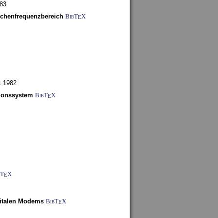
983
schenfrequenzbereich
BibT
X
E
t 1982
tionssystem
BibT
X
E
bT
X
E
gitalen Modems
BibT
X
E