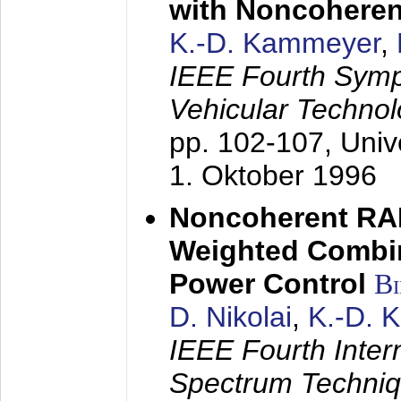
with Noncoheren
K.-D. Kammeyer
,
IEEE Fourth Sym
Vehicular Technol
pp. 102-107,
Univ
1. Oktober 1996
Noncoherent RA
Weighted Combi
Power Control
B
D. Nikolai
,
K.-D. 
IEEE Fourth Inte
Spectrum Techniq