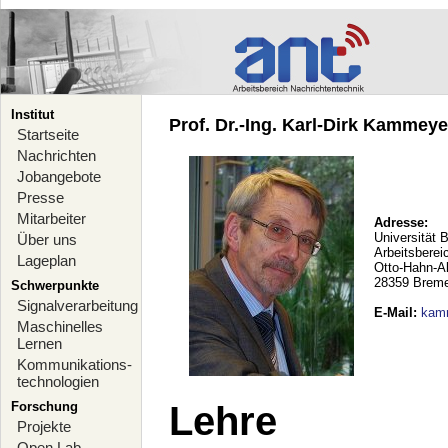
Institut
Prof. Dr.-Ing. Karl-Dirk Kammeyer
Startseite
Nachrichten
Jobangebote
Presse
Mitarbeiter
Adresse:
Universität 
Über uns
Arbeitsberei
Lageplan
Otto-Hahn-A
28359 Brem
Schwerpunkte
Signalverarbeitung
E-Mail
:
kam
Maschinelles
Lernen
Kommunikations-
technologien
Forschung
Lehre
Projekte
Open Lab