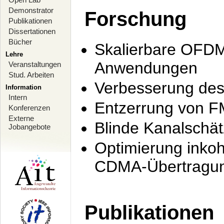
Demonstrator
Forschung
Publikationen
Dissertationen
Bücher
Skalierbare OFDM-
Lehre
Anwendungen
Veranstaltungen
Stud. Arbeiten
Verbesserung de
Information
Intern
Entzerrung von F
Konferenzen
Externe
Blinde Kanalschä
Jobangebote
Optimierung inko
CDMA-Übertragung
Publikationen