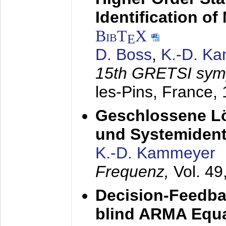
Identification o
BibT
X
E
D. Boss
,
K.-D. K
15th GRETSI sy
les-Pins, France,
Geschlossene Lö
und Systemidenti
K.-D. Kammeyer
Frequenz,
Vol. 49
Decision-Feedba
blind ARMA Equal