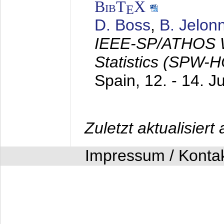
BibT
X
E
D. Boss
,
B. Jelon
IEEE-SP/ATHOS W
Statistics (SPW-
Spain,
12. - 14. J
Zuletzt aktualisier
Impressum / Konta