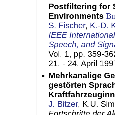
Postfiltering for
Environments
Bi
S. Fischer
,
K.-D.
IEEE Internationa
Speech, and Sign
Vol. 1, pp. 359-3
21. - 24. April 199
Mehrkanalige G
gestörten Sprach
Kraftfahrzeugin
J. Bitzer
, K.U. Si
Fortschritte der 