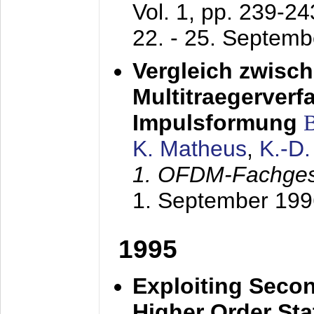
Vol. 1, pp. 239-2
22. - 25. Septem
Vergleich zwisc
Multitraegerverf
Impulsformung
K. Matheus
,
K.-D
1. OFDM-Fachge
1. September 199
1995
Exploiting Secon
Higher Order Stat