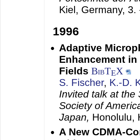
Kiel, Germany,
3.
1996
Adaptive Microp
Enhancement in 
Fields
BibT
X
E
S. Fischer
,
K.-D.
Invited talk at the
Society of America
Japan,
Honolulu, 
A New CDMA-Con