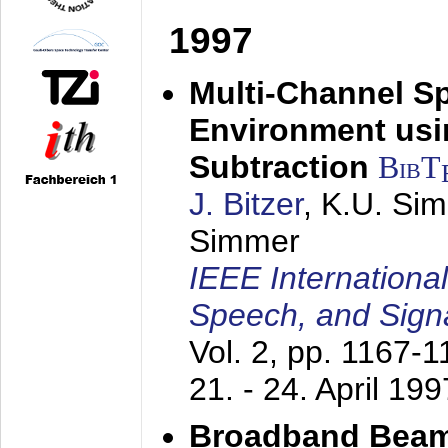
1997
Multi-Channel S
Environment usin
Subtraction
BibT
J. Bitzer
, K.U. Si
Simmer
IEEE Internationa
Speech, and Sign
Vol. 2, pp. 1167-
21. - 24. April 199
Broadband Beam