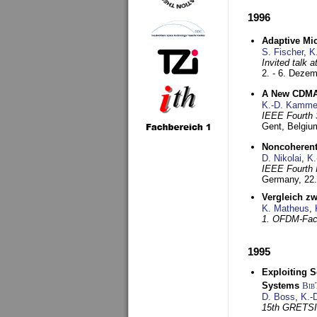
1996
Adaptive Mi
S. Fischer
,
K
Invited talk 
2. - 6. Deze
A New CDMA-
K.-D. Kamme
IEEE Fourth 
Gent, Belgiu
Noncoherent
D. Nikolai
,
K.
IEEE Fourth 
Germany,
22
Vergleich z
K. Matheus
,
1. OFDM-Fac
1995
Exploiting S
Systems
Bib
D. Boss
,
K.-
15th GRETS