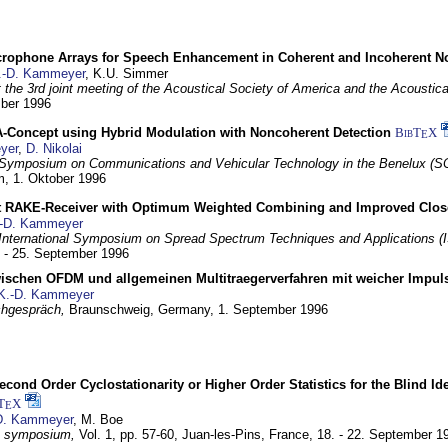
crophone Arrays for Speech Enhancement in Coherent and Incoherent No
.-D. Kammeyer
, K.U. Simmer
at the 3rd joint meeting of the Acoustical Society of America and the Acoustic
mber 1996
Concept using Hybrid Modulation with Noncoherent Detection
BibT
X
E
yer
,
D. Nikolai
Symposium on Communications and Vehicular Technology in the Benelux (S
m,
1. Oktober 1996
 RAKE-Receiver with Optimum Weighted Combining and Improved Clos
-D. Kammeyer
International Symposium on Spread Spectrum Techniques and Applications 
. - 25. September 1996
wischen OFDM und allgemeinen Multitraegerverfahren mit weicher Impu
K.-D. Kammeyer
hgespräch,
Braunschweig, Germany,
1. September 1996
econd Order Cyclostationarity or Higher Order Statistics for the Blind Id
T
X
E
D. Kammeyer
, M. Boe
I symposium,
Vol. 1, pp. 57-60,
Juan-les-Pins, France,
18. - 22. September 1