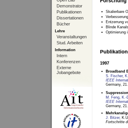
Forschung
Demonstrator
Publikationen
Skalierbare 
Verbesserun
Dissertationen
Entzerrung v
Bücher
Blinde Kanal
Lehre
Optimierung 
Veranstaltungen
Stud. Arbeiten
Information
Publikatio
Intern
Konferenzen
1997
Externe
Broadband B
Jobangebote
S. Fischer
,
K
IEEE Interna
Germany,
21.
Suppression
M. Feng
,
K.-
IEEE Interna
Germany,
21.
Mehrkanalig
J. Bitzer
, K.
Fortschritte