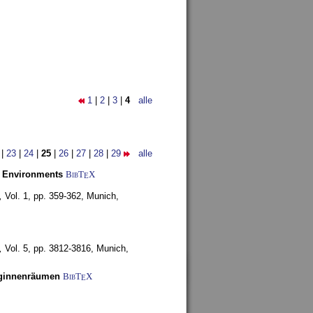
1
|
2
|
3
|
4
alle
|
23
|
24
|
25
|
26
|
27
|
28
|
29
alle
y Environments
BibT
X
E
,
Vol. 1, pp. 359-362,
Munich,
,
Vol. 5, pp. 3812-3816,
Munich,
uginnenräumen
BibT
X
E