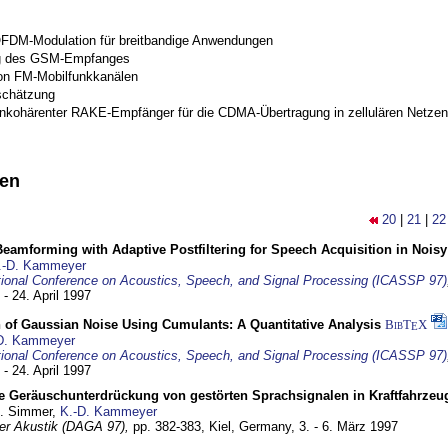
OFDM-Modulation für breitbandige Anwendungen
g des GSM-Empfanges
on FM-Mobilfunkkanälen
schätzung
inkohärenter RAKE-Empfänger für die CDMA-Übertragung in zellulären Netzen
nen
20
|
21
|
22
eamforming with Adaptive Postfiltering for Speech Acquisition in Nois
.-D. Kammeyer
tional Conference on Acoustics, Speech, and Signal Processing (ICASSP 97)
 - 24. April 1997
 of Gaussian Noise Using Cumulants: A Quantitative Analysis
BibT
X
E
D. Kammeyer
tional Conference on Acoustics, Speech, and Signal Processing (ICASSP 97)
 - 24. April 1997
e Geräuschunterdrückung von gestörten Sprachsignalen in Kraftfahrze
U. Simmer,
K.-D. Kammeyer
 der Akustik (DAGA 97),
pp. 382-383,
Kiel, Germany,
3. - 6. März 1997