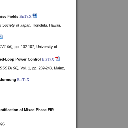
ise Fields
BibT
X
E
al Society of Japan,
Honolulu, Hawaii,
CVT 96),
pp. 102-107,
University of
ed-Loop Power Control
BibT
X
E
(ISSSTA 96),
Vol. 1, pp. 239-243,
Mainz,
lsformung
BibT
X
E
entification of Mixed Phase FIR
995