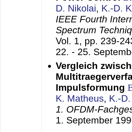
D. Nikolai
,
K.-D. 
IEEE Fourth Inte
Spectrum Techniq
Vol. 1, pp. 239-2
22. - 25. Septem
Vergleich zwisc
Multitraegerverf
Impulsformung
K. Matheus
,
K.-D
1. OFDM-Fachge
1. September 199