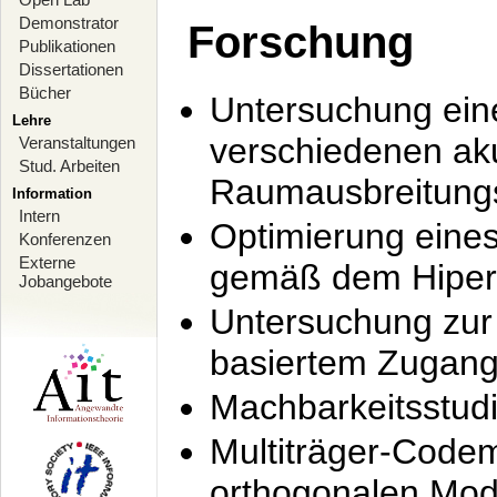
Demonstrator
Forschung
Publikationen
Dissertationen
Bücher
Untersuchung ein
Lehre
verschiedenen ak
Veranstaltungen
Stud. Arbeiten
Raumausbreitung
Information
Intern
Optimierung ein
Konferenzen
Externe
gemäß dem Hiperl
Jobangebote
Untersuchung zur 
basiertem Zugan
Machbarkeitsstud
Multiträger-Codem
orthogonalen Mod