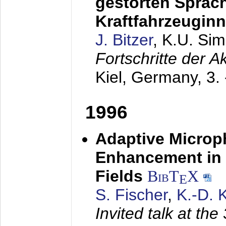
gestörten Sprach
Kraftfahrzeugin
J. Bitzer
, K.U. Si
Fortschritte der 
Kiel, Germany,
3.
1996
Adaptive Microp
Enhancement in 
Fields
BibT
X
E
S. Fischer
,
K.-D.
Invited talk at the