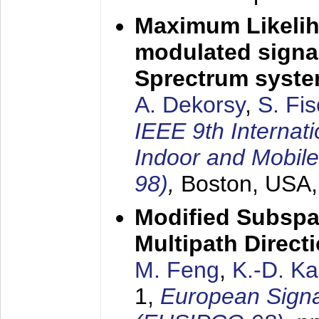
Maximum Likelih
modulated signal
Sprectrum syst
A. Dekorsy
,
S. Fis
IEEE 9th Internat
Indoor and Mobil
98)
,
Boston, USA
Modified Subspa
Multipath Direct
M. Feng
,
K.-D. K
1,
European Signa