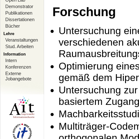
Demonstrator
Forschung
Publikationen
Dissertationen
Bücher
Untersuchung ein
Lehre
verschiedenen ak
Veranstaltungen
Stud. Arbeiten
Raumausbreitung
Information
Intern
Optimierung ein
Konferenzen
Externe
gemäß dem Hiperl
Jobangebote
Untersuchung zur 
basiertem Zugan
Machbarkeitsstud
Multiträger-Codem
orthogonalen Mod