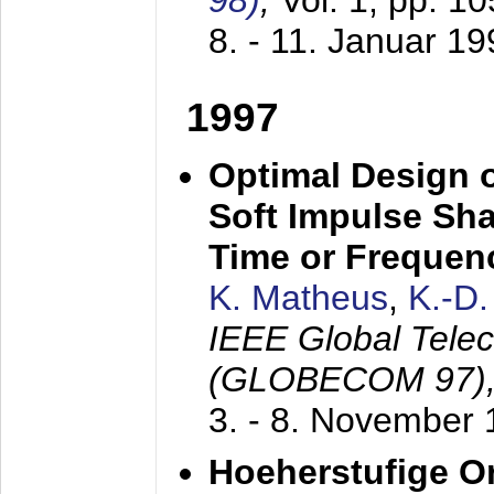
98)
,
Vol. 1, pp. 1
8. - 11. Januar 1
1997
Optimal Design o
Soft Impulse Sha
Time or Frequenc
K. Matheus
,
K.-D
IEEE Global Tele
(GLOBECOM 97)
3. - 8. November
Hoeherstufige O