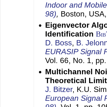
Indoor and Mobil
98)
,
Boston, USA
Eigenvector Alg
Identification
Bi
D. Boss
,
B. Jelon
EURASIP Signal P
Vol. 66, No. 1, pp
Multichannel No
Theoretical Limi
J. Bitzer
, K.U. Si
European Signal