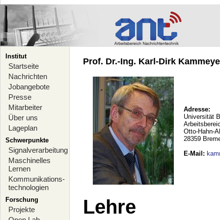
Institut
Prof. Dr.-Ing. Karl-Dirk Kammeyer
Startseite
Nachrichten
Jobangebote
Presse
Mitarbeiter
Adresse:
Universität 
Über uns
Arbeitsberei
Lageplan
Otto-Hahn-A
28359 Brem
Schwerpunkte
Signalverarbeitung
E-Mail
:
kam
Maschinelles
Lernen
Kommunikations-
technologien
Forschung
Lehre
Projekte
Open Lab