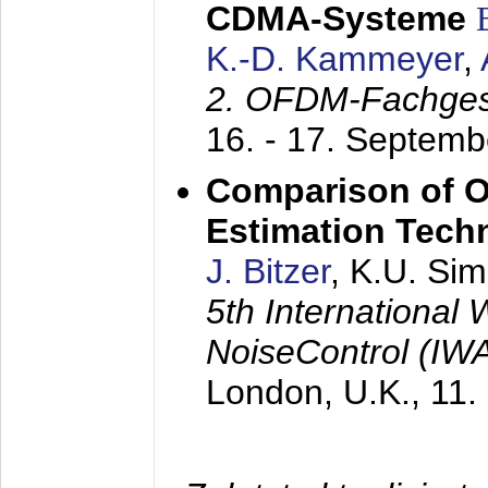
CDMA-Systeme
K.-D. Kammeyer
,
2. OFDM-Fachge
16. - 17. Septem
Comparison of O
Estimation Tech
J. Bitzer
, K.U. Si
5th International
NoiseControl (I
London, U.K.,
11.