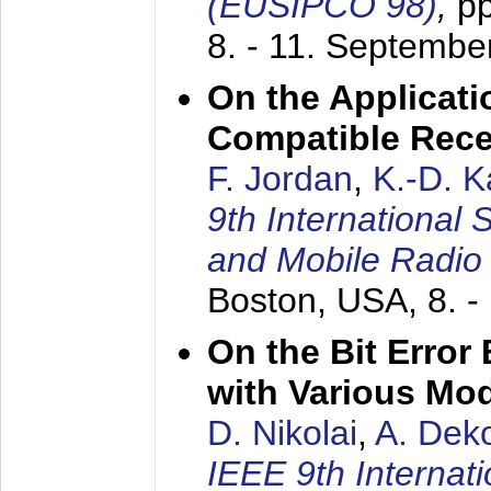
(EUSIPCO 98)
,
p
8. - 11. Septembe
On the Applicati
Compatible Rece
F. Jordan
,
K.-D. 
9th International
and Mobile Radio
Boston, USA,
8. 
On the Bit Erro
with Various Mo
D. Nikolai
,
A. Dek
IEEE 9th Internat