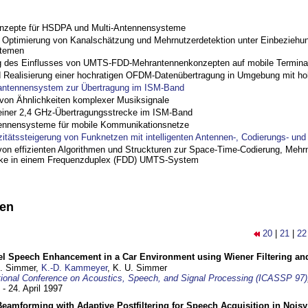
nzepte für HSDPA und Multi-Antennensysteme
ptimierung von Kanalschätzung und Mehrnutzerdetektion unter Einbeziehu
stemen
 des Einflusses von UMTS-FDD-Mehrantennenkonzepten auf mobile Termina
nd Realisierung einer hochratigen OFDM-Datenübertragung in Umgebung mit h
antennensystem zur Übertragung im ISM-Band
on Ähnlichkeiten komplexer Musiksignale
einer 2,4 GHz-Übertragungsstrecke im ISM-Band
ennensysteme für mobile Kommunikationsnetze
zitätssteigerung von Funknetzen mit intelligenten Antennen-, Codierungs- un
on effizienten Algorithmen und Struckturen zur Space-Time-Codierung, Mehrn
cke in einem Frequenzduplex (FDD) UMTS-System
nen
20
|
21
|
22
el Speech Enhancement in a Car Environment using Wiener Filtering and
U. Simmer,
K.-D. Kammeyer
, K. U. Simmer
tional Conference on Acoustics, Speech, and Signal Processing (ICASSP 97)
 - 24. April 1997
eamforming with Adaptive Postfiltering for Speech Acquisition in Nois