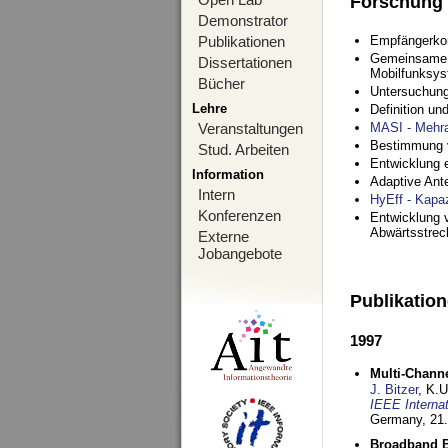
Forschung
Demonstrator
Publikationen
Empfängerko
Gemeinsame O
Dissertationen
Mobilfunksy
Bücher
Untersuchung
Lehre
Definition u
Veranstaltungen
MASI - Mehr
Bestimmung v
Stud. Arbeiten
Entwicklung 
Information
Adaptive Ant
Intern
HyEff - Kapa
Konferenzen
Entwicklung v
Abwärtsstre
Externe
Jobangebote
Publikatio
1997
Multi-Chann
J. Bitzer
, K.
IEEE Interna
Germany,
21.
Broadband B