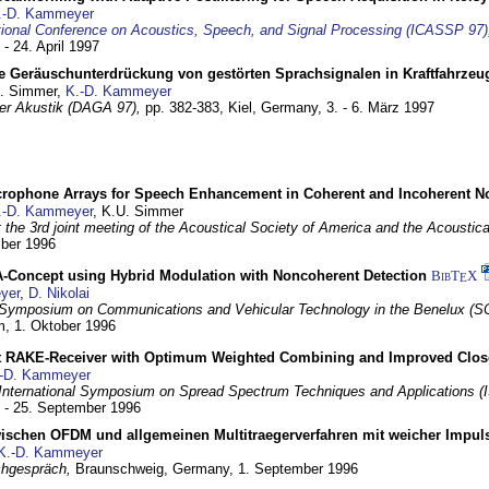
.-D. Kammeyer
tional Conference on Acoustics, Speech, and Signal Processing (ICASSP 97)
 - 24. April 1997
e Geräuschunterdrückung von gestörten Sprachsignalen in Kraftfahrze
U. Simmer,
K.-D. Kammeyer
 der Akustik (DAGA 97),
pp. 382-383,
Kiel, Germany,
3. - 6. März 1997
crophone Arrays for Speech Enhancement in Coherent and Incoherent No
.-D. Kammeyer
, K.U. Simmer
at the 3rd joint meeting of the Acoustical Society of America and the Acoustic
mber 1996
Concept using Hybrid Modulation with Noncoherent Detection
BibT
X
E
yer
,
D. Nikolai
Symposium on Communications and Vehicular Technology in the Benelux (S
m,
1. Oktober 1996
 RAKE-Receiver with Optimum Weighted Combining and Improved Clos
-D. Kammeyer
International Symposium on Spread Spectrum Techniques and Applications 
. - 25. September 1996
wischen OFDM und allgemeinen Multitraegerverfahren mit weicher Impu
K.-D. Kammeyer
hgespräch,
Braunschweig, Germany,
1. September 1996