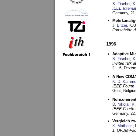
S. Fischer
,
K
IEEE Interna
Germany,
21.
Mehrkanalig
J. Bitzer
, K.
Fortschritte
1996
Adaptive Mi
S. Fischer
,
K
Invited talk 
2. - 6. Deze
A New CDMA-
K.-D. Kamme
IEEE Fourth 
Gent, Belgiu
Noncoherent
D. Nikolai
,
K.
IEEE Fourth 
Germany,
22
Vergleich z
K. Matheus
,
1. OFDM-Fac