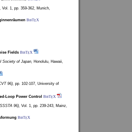
,
Vol. 1, pp. 359-362,
Munich,
uginnenräumen
BibT
X
E
ise Fields
BibT
X
E
al Society of Japan,
Honolulu, Hawaii,
CVT 96),
pp. 102-107,
University of
ed-Loop Power Control
BibT
X
E
(ISSSTA 96),
Vol. 1, pp. 239-243,
Mainz,
lsformung
BibT
X
E