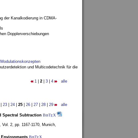
ng der Kanalkodierung in CDMA-
ls
ohen Dopplerverschiebungen
d Modulationskonzepten
utzerdetektion und Multicodetechnik für die
1
|
2
|
3
|
4
alle
|
23
|
24
|
25
|
26
|
27
|
28
|
29
alle
 Spectral Subtraction
BibT
X
E
,
Vol. 2, pp. 1167-1170,
Munich,
y Environments
BibT
X
E