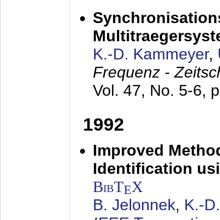
Synchronisations
Multitraegersys
K.-D. Kammeyer
,
Frequenz - Zeitsc
Vol. 47, No. 5-6, 
1992
Improved Method
Identification us
BibT
X
E
B. Jelonnek
,
K.-D