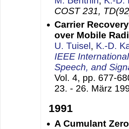
M. Benthin
,
K.-D.
COST 231, TD(92
Carrier Recovery
over Mobile Rad
U. Tuisel
,
K.-D. 
IEEE Internationa
Speech, and Sign
Vol. 4, pp. 677-6
23. - 26. März 19
1991
A Cumulant Zero