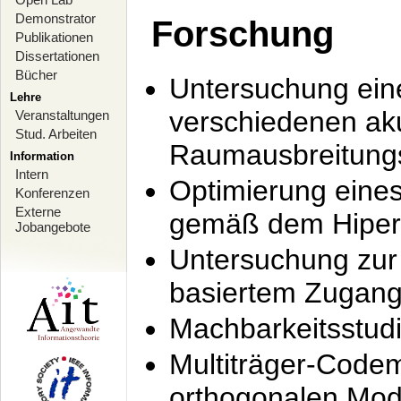
Demonstrator
Forschung
Publikationen
Dissertationen
Bücher
Untersuchung ein
Lehre
verschiedenen ak
Veranstaltungen
Stud. Arbeiten
Raumausbreitung
Information
Intern
Optimierung ein
Konferenzen
Externe
gemäß dem Hiperl
Jobangebote
Untersuchung zur 
basiertem Zugan
Machbarkeitsstud
Multiträger-Codem
orthogonalen Mod