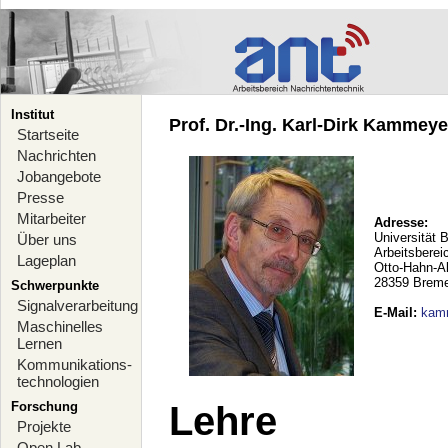
Institut
Prof. Dr.-Ing. Karl-Dirk Kammeyer
Startseite
Nachrichten
Jobangebote
Presse
Mitarbeiter
Adresse:
Universität 
Über uns
Arbeitsberei
Lageplan
Otto-Hahn-A
28359 Brem
Schwerpunkte
Signalverarbeitung
E-Mail
:
kam
Maschinelles
Lernen
Kommunikations-
technologien
Forschung
Lehre
Projekte
Open Lab