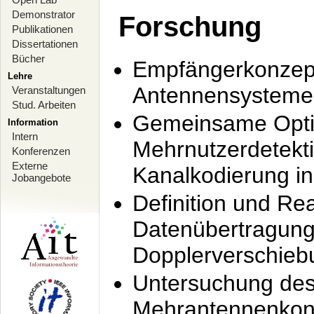
Demonstrator
Forschung
Publikationen
Dissertationen
Bücher
Empfängerkonzept
Lehre
Antennensysteme
Veranstaltungen
Stud. Arbeiten
Gemeinsame Opti
Information
Intern
Mehrnutzerdetekti
Konferenzen
Externe
Kanalkodierung 
Jobangebote
Definition und Re
Datenübertragung
Dopplerverschie
Untersuchung de
Mehrantennenkonz