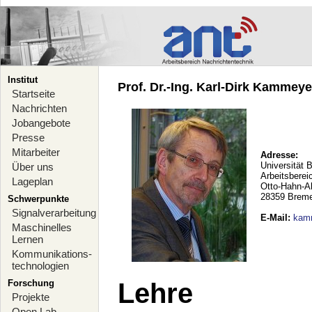
Institut
Prof. Dr.-Ing. Karl-Dirk Kammeyer
Startseite
Nachrichten
Jobangebote
Presse
Mitarbeiter
Adresse:
Universität 
Über uns
Arbeitsberei
Lageplan
Otto-Hahn-A
28359 Brem
Schwerpunkte
Signalverarbeitung
E-Mail
:
kam
Maschinelles
Lernen
Kommunikations-
technologien
Forschung
Lehre
Projekte
Open Lab