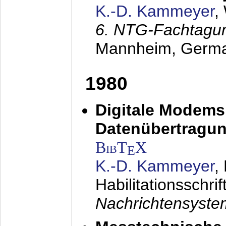
K.-D. Kammeyer
,
6. NTG-Fachtagu
Mannheim, Germ
1980
Digitale Modems
Datenübertragun
BibT
X
E
K.-D. Kammeyer
,
Habilitationsschrif
Nachrichtensyst