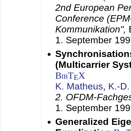
2nd European Per
Conference (EPMC
Kommunikation",
1. September 199
Synchronisation
(Multicarrier Sy
BibT
X
E
K. Matheus
,
K.-D
2. OFDM-Fachge
1. September 199
Generalized Eige