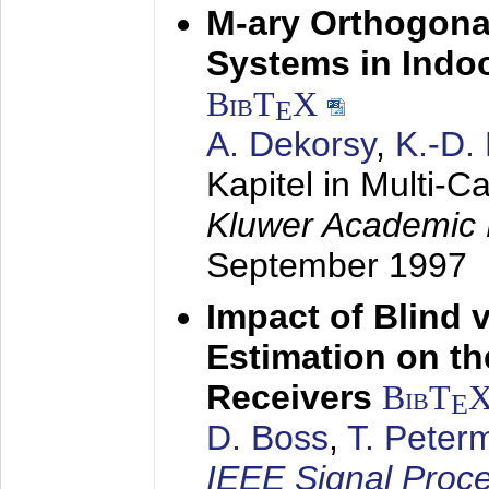
M-ary Orthogona
Systems in Indo
BibT
X
E
A. Dekorsy
,
K.-D.
Kapitel in Multi-
Kluwer Academic 
September 1997
Impact of Blind 
Estimation on t
Receivers
BibT
E
D. Boss
,
T. Peter
IEEE Signal Proc