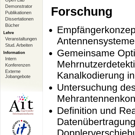
Demonstrator
Forschung
Publikationen
Dissertationen
Bücher
Empfängerkonzept
Lehre
Antennensysteme
Veranstaltungen
Stud. Arbeiten
Gemeinsame Opti
Information
Intern
Mehrnutzerdetekti
Konferenzen
Externe
Kanalkodierung 
Jobangebote
Untersuchung de
Mehrantennenkonz
Definition und Re
Datenübertragung
Dopplerverschie