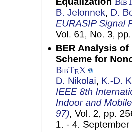
Equalization
Bib
B. Jelonnek
,
D. B
EURASIP Signal P
Vol. 61, No. 3, pp
BER Analysis of
Scheme for Non
BibT
X
E
D. Nikolai
,
K.-D. 
IEEE 8th Internat
Indoor and Mobil
97)
,
Vol. 2, pp. 2
1. - 4. September