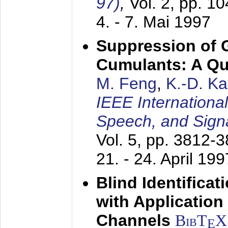
97)
,
Vol. 2, pp. 1
4. - 7. Mai 1997
Suppression of 
Cumulants: A Qua
M. Feng
,
K.-D. K
IEEE Internationa
Speech, and Sign
Vol. 5, pp. 3812-
21. - 24. April 199
Blind Identifica
with Applicatio
Channels
BibT
X
E