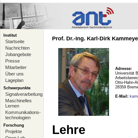
Institut
Prof. Dr.-Ing. Karl-Dirk Kammeyer
Startseite
Nachrichten
Jobangebote
Presse
Mitarbeiter
Adresse:
Universität 
Über uns
Arbeitsberei
Lageplan
Otto-Hahn-A
28359 Brem
Schwerpunkte
Signalverarbeitung
E-Mail
:
kam
Maschinelles
Lernen
Kommunikations-
technologien
Forschung
Lehre
Projekte
Open Lab