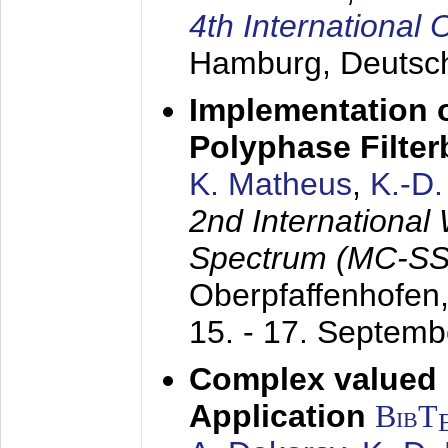
4th Internationa
Hamburg, Deutsc
Implementation o
Polyphase Filte
K. Matheus
,
K.-D
2nd International
Spectrum (MC-SS 
Oberpfaffenhofen
15. - 17. Septem
Complex valued
Application
BibT