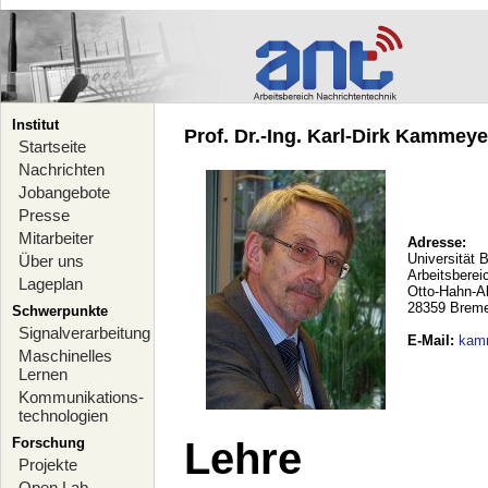
Institut
Prof. Dr.-Ing. Karl-Dirk Kammeyer
Startseite
Nachrichten
Jobangebote
Presse
Mitarbeiter
Adresse:
Universität 
Über uns
Arbeitsberei
Lageplan
Otto-Hahn-A
28359 Brem
Schwerpunkte
Signalverarbeitung
E-Mail
:
kam
Maschinelles
Lernen
Kommunikations-
technologien
Forschung
Lehre
Projekte
Open Lab