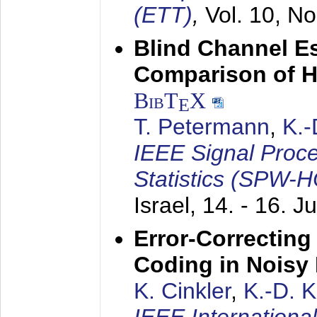
(ETT)
,
Vol. 10, No
Blind Channel E
Comparison of 
BibT
X
E
T. Petermann
,
K.
IEEE Signal Proc
Statistics (SPW-
Israel,
14. - 16. J
Error-Correctin
Coding in Noisy
K. Cinkler
,
K.-D. 