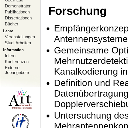
Demonstrator
Forschung
Publikationen
Dissertationen
Bücher
Empfängerkonzept
Lehre
Antennensysteme
Veranstaltungen
Stud. Arbeiten
Gemeinsame Opti
Information
Intern
Mehrnutzerdetekti
Konferenzen
Externe
Kanalkodierung 
Jobangebote
Definition und Re
Datenübertragung
Dopplerverschie
Untersuchung de
Mehrantennenkonz