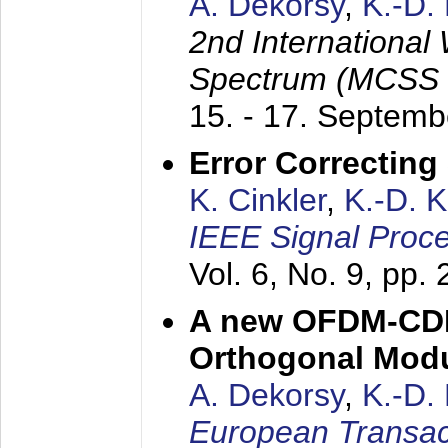
A. Dekorsy
,
K.-D.
2nd International
Spectrum (MCSS 
15. - 17. Septem
Error Correctin
K. Cinkler
,
K.-D. 
IEEE Signal Proce
Vol. 6, No. 9, pp.
A new OFDM-CDM
Orthogonal Modu
A. Dekorsy
,
K.-D.
European Transac