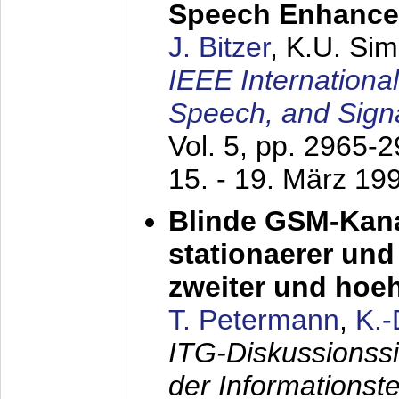
Speech Enhanc
J. Bitzer
, K.U. Si
IEEE Internationa
Speech, and Sign
Vol. 5, pp. 2965-
15. - 19. März 19
Blinde GSM-Kana
stationaerer und 
zweiter und hoe
T. Petermann
,
K.
ITG-Diskussionss
der Informationst