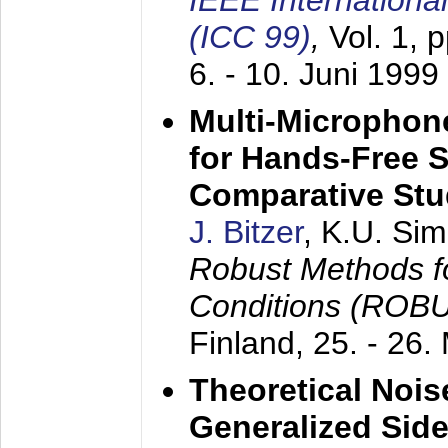
IEEE Internation
(ICC 99)
,
Vol. 1, 
6. - 10. Juni 1999
Multi-Microphon
for Hands-Free 
Comparative St
J. Bitzer
, K.U. Si
Robust Methods f
Conditions (ROB
Finland,
25. - 26.
Theoretical Nois
Generalized Side