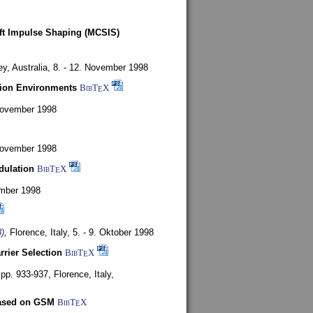
oft Impulse Shaping (MCSIS)
y, Australia,
8. - 12. November 1998
tion Environments
BibT
X
E
 November 1998
 November 1998
dulation
BibT
X
E
mber 1998
)
,
Florence, Italy,
5. - 9. Oktober 1998
rrier Selection
BibT
X
E
, pp. 933-937,
Florence, Italy,
based on GSM
BibT
X
E