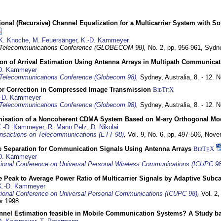
nal (Recursive) Channel Equalization for a Multicarrier System with S
K. Knoche
,
M. Feuersänger
,
K.-D. Kammeyer
 Telecommunications Conference (GLOBECOM 98),
No. 2, pp. 956-961,
Sydne
ion of Arrival Estimation Using Antenna Arrays in Multipath Communica
D. Kammeyer
Telecommunications Conference (Globecom 98)
,
Sydney, Australia,
8. - 12.
or Correction in Compressed Image Transmission
BibT
X
E
-D. Kammeyer
Telecommunications Conference (Globecom 98)
,
Sydney, Australia,
8. - 12.
misation of a Noncoherent CDMA System Based on M-ary Orthogonal Mo
.-D. Kammeyer
,
R. Mann Pelz
,
D. Nikolai
nsactions on Telecommunications (ETT 98)
,
Vol. 9, No. 6, pp. 497-506,
Nove
e Separation for Communication Signals Using Antenna Arrays
BibT
X
E
D. Kammeyer
tional Conference on Universal Personal Wireless Communications (ICUPC 98
 Peak to Average Power Ratio of Multicarrier Signals by Adaptive Subca
K.-D. Kammeyer
tional Conference on Universal Personal Communications (ICUPC 98)
,
Vol. 2
er 1998
annel Estimation feasible in Mobile Communication Systems? A Study 