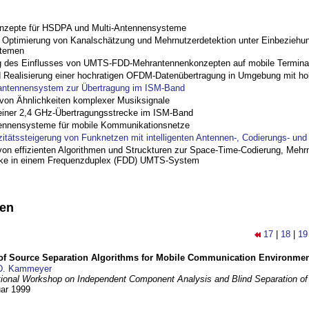
nzepte für HSDPA und Multi-Antennensysteme
ptimierung von Kanalschätzung und Mehrnutzerdetektion unter Einbeziehu
stemen
 des Einflusses von UMTS-FDD-Mehrantennenkonzepten auf mobile Termina
nd Realisierung einer hochratigen OFDM-Datenübertragung in Umgebung mit h
antennensystem zur Übertragung im ISM-Band
on Ähnlichkeiten komplexer Musiksignale
einer 2,4 GHz-Übertragungsstrecke im ISM-Band
ennensysteme für mobile Kommunikationsnetze
zitätssteigerung von Funknetzen mit intelligenten Antennen-, Codierungs- un
on effizienten Algorithmen und Struckturen zur Space-Time-Codierung, Mehrn
cke in einem Frequenzduplex (FDD) UMTS-System
nen
17
|
18
|
19
 of Source Separation Algorithms for Mobile Communication Environme
D. Kammeyer
tional Workshop on Independent Component Analysis and Blind Separation of
uar 1999