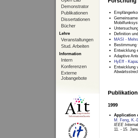
Forschung
Demonstrator
Publikationen
Empfängerko
Gemeinsame O
Dissertationen
Mobilfunksy
Bücher
Untersuchung
Lehre
Definition u
Veranstaltungen
MASI - Mehr
Bestimmung v
Stud. Arbeiten
Entwicklung 
Information
Adaptive Ant
Intern
HyEff - Kapa
Konferenzen
Entwicklung v
Abwärtsstre
Externe
Jobangebote
Publikatio
1999
Application
M. Feng
,
K.-
IEEE Interna
11. - 15. Jan