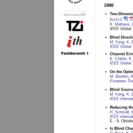
1998
Two-Dimensio
BibT
X
E
K. Matheus
,
IEEE Global
Blind Direct
M. Feng
,
K.-
IEEE Global 
Channel Err
K. Cinkler
,
K.
IEEE Global 
On the Opti
M. Benthin
,
K
European Tra
Blind Sourc
M. Feng
,
K.-
IEEE Interna
Reducing the
H. Schmidt
,
IEEE Interna
5. - 9. Oktob
Is Blind Ch