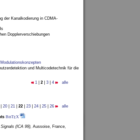
ng der Kanalkodierung in CDMA-
ls
ohen Dopplerverschiebungen
d Modulationskonzepten
utzerdetektion und Multicodetechnik für die
1
|
2
|
3
|
4
alle
|
20
|
21
|
22
|
23
|
24
|
25
|
26
alle
nts
BibT
X
E
 Signals (ICA 99),
Aussoise, France,