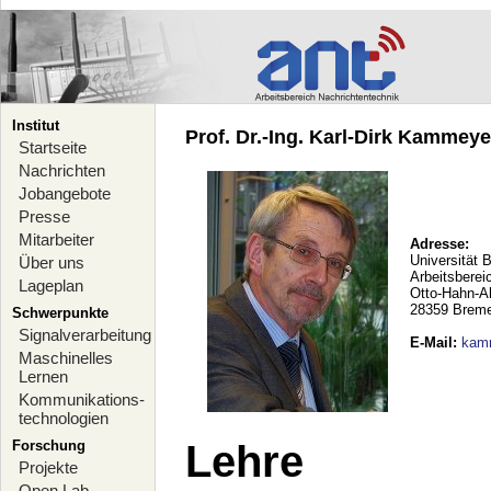
Institut
Prof. Dr.-Ing. Karl-Dirk Kammeyer
Startseite
Nachrichten
Jobangebote
Presse
Mitarbeiter
Adresse:
Universität 
Über uns
Arbeitsberei
Lageplan
Otto-Hahn-A
28359 Brem
Schwerpunkte
Signalverarbeitung
E-Mail
:
kam
Maschinelles
Lernen
Kommunikations-
technologien
Forschung
Lehre
Projekte
Open Lab