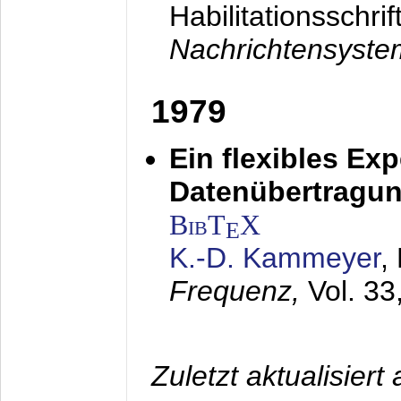
Habilitationsschrif
Nachrichtensyst
1979
Ein flexibles Ex
Datenübertragung
BibT
X
E
K.-D. Kammeyer
,
Frequenz,
Vol. 33
Zuletzt aktualisier