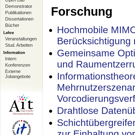
Demonstrator
Forschung
Publikationen
Dissertationen
Bücher
Hochmobile MIMO
Lehre
Berücksichtigung 
Veranstaltungen
Stud. Arbeiten
Gemeinsame Opti
Information
Intern
und Raumentzerru
Konferenzen
Externe
Informationstheor
Jobangebote
Mehrnutzerszenar
Vorcodierungsverf
Drahtlose Datenü
Schichtübergrei
zur Einhaltung vo