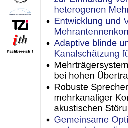
heterogenen Meh
Entwicklung und V
Mehrantennenkon
Adaptive blinde u
Kanalschätzung f
Mehrträgersystem
bei hohen Übertr
Robuste Sprecher
mehrkanaliger Ko
akustischen Stör
Gemeinsame Opti