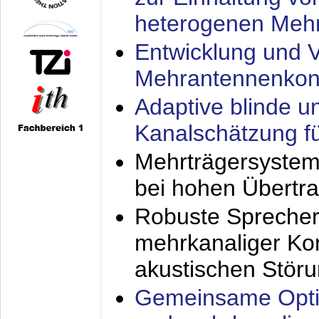
heterogenen Meh
Entwicklung und V
Mehrantennenkon
Adaptive blinde u
Kanalschätzung f
Mehrträgersystem
bei hohen Übertr
Robuste Sprecher
mehrkanaliger Ko
akustischen Stör
Gemeinsame Opti