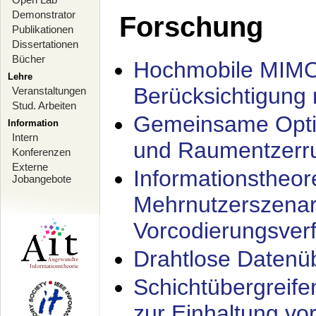
Demonstrator
Forschung
Publikationen
Dissertationen
Bücher
Hochmobile MIMO
Lehre
Berücksichtigung 
Veranstaltungen
Stud. Arbeiten
Gemeinsame Opti
Information
Intern
und Raumentzerru
Konferenzen
Externe
Informationstheor
Jobangebote
Mehrnutzerszenar
Vorcodierungsverf
Drahtlose Datenü
Schichtübergrei
zur Einhaltung vo