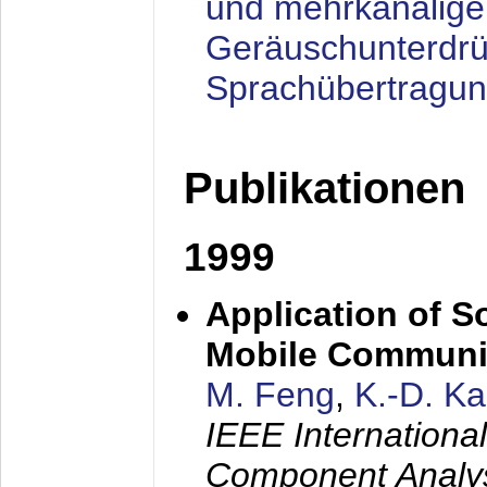
und mehrkanalige
Geräuschunterdrü
Sprachübertragu
Publikationen
1999
Application of S
Mobile Communi
M. Feng
,
K.-D. K
IEEE Internation
Component Analysi