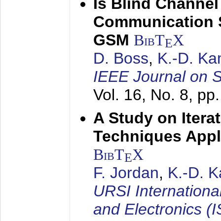
Is Blind Channel
Communication 
GSM
BibT
X
E
D. Boss
,
K.-D. K
IEEE Journal on 
Vol. 16, No. 8, p
A Study on Itera
Techniques Appl
BibT
X
E
F. Jordan
,
K.-D. 
URSI Internation
and Electronics (