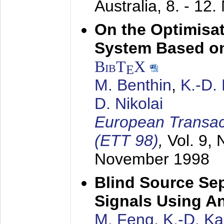
Australia,
8. - 12
On the Optimisa
System Based on
BibT
X
E
M. Benthin
,
K.-D.
D. Nikolai
European Transac
(ETT 98)
,
Vol. 9, 
November 1998
Blind Source Se
Signals Using A
M. Feng
,
K.-D. K