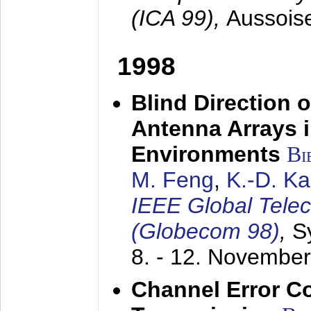
(ICA 99),
Aussois
1998
Blind Direction o
Antenna Arrays 
Environments
Bi
M. Feng
,
K.-D. K
IEEE Global Tele
(Globecom 98)
,
S
8. - 12. Novembe
Channel Error C