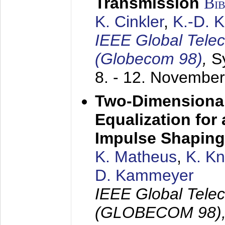
Transmission
Bi
K. Cinkler
,
K.-D. 
IEEE Global Tele
(Globecom 98)
,
S
8. - 12. Novembe
Two-Dimensional
Equalization for 
Impulse Shaping
K. Matheus
,
K. K
D. Kammeyer
IEEE Global Tele
(GLOBECOM 98)